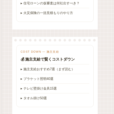
▸ 住宅ローンの仮審査は何社出すべき？
▸ 火災保険の一括見積もりのやり方
COST DOWN — 施主支給
💰 施主支給で賢くコストダウン
▸ 施主支給おすすめ7選（まず読む）
▸ ブラケット照明40選
▸ テレビ壁掛け金具15選
▸ タオル掛け50選