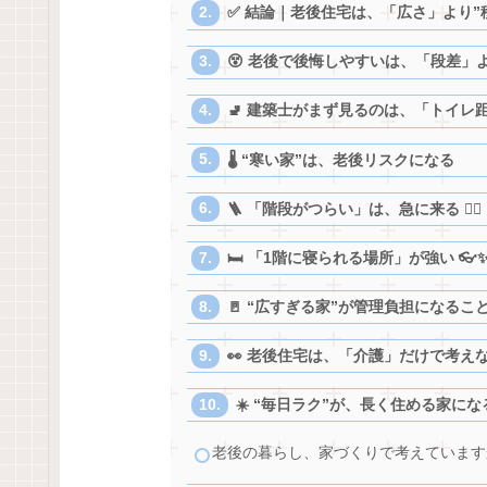
✅ 結論｜老後住宅は、「広さ」より”移
😵 老後で後悔しやすいは、「段差」よ
🚽 建築士がまず見るのは、「トイレ
🌡️ “寒い家”は、老後リスクになる
🪜 「階段がつらい」は、急に来る 😵‍💫
🛏️ 「1階に寝られる場所」が強い 👓
🚪 “広すぎる家”が管理負担になるこ
👀 老後住宅は、「介護」だけで考え
☀️ “毎日ラク”が、長く住める家にな
老後の暮らし、家づくりで考えています