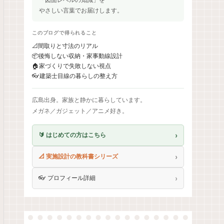
やさしい言葉でお届けします。
このブログで得られること
📐
間取りと寸法のリアル
📦
後悔しない収納・家事動線設計
🏠
家づくりで失敗しない視点
👓
建築士目線の暮らしの整え方
広島出身。家族と静かに暮らしています。
メガネ／ガジェット／アニメ好き。
›
🔰 はじめての方はこちら
›
📐 実施設計の教科書シリーズ
›
👓 プロフィール詳細