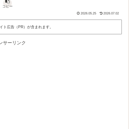
な
さ
っ
、
ん
」
と
わ
コピー
だ
を
面
た
2026.05.25
2026.07.02
ろ
語
白
し
う
る
く
た
？
場
ち
イト広告（PR）が含まれます。
所
の
時
間
ンサーリンク