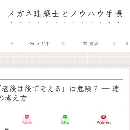
メガネ建築士とノウハウ手帳
👓 メガネ
🏗️ 建築
👨
🏠
👓
🏗️
👨‍👩‍👧
✨
✨
✨
🌿
建
メ
建
F
築
ガ
築
a
士
ネ
×
m
と
の
エ
i
考
奥
ン
l
え
に
タ
y
「老後は後で考える」は危険？ ― 建
る
あ
メ
–
「
る
で
暮
の考え方
い
「
、
ら
い
わ
暮
し
家
た
ら
を
」
し
し
育
っ
ら
を
て
Pocket
LINE
Pinterest
て
し
も
る