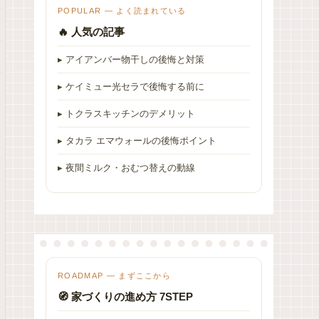
POPULAR — よく読まれている
🔥 人気の記事
▸ アイアンバー物干しの後悔と対策
▸ ケイミュー光セラで後悔する前に
▸ トクラスキッチンのデメリット
▸ タカラ エマウォールの後悔ポイント
▸ 夜間ミルク・おむつ替えの動線
ROADMAP — まずここから
🧭 家づくりの進め方 7STEP