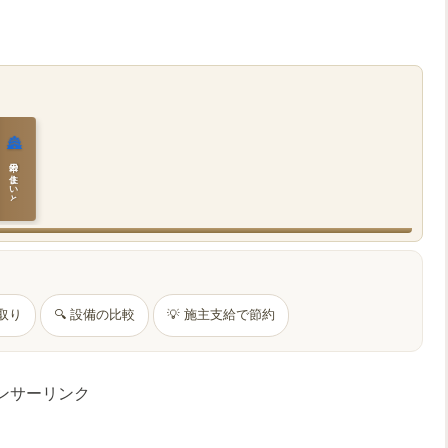
🏯
日本の住まいと作法
間取り
🔍 設備の比較
💡 施主支給で節約
ンサーリンク