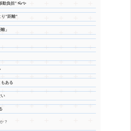
動負担” 👓✨
り”距離”
距離」
✨
ともある
ない
る
か？