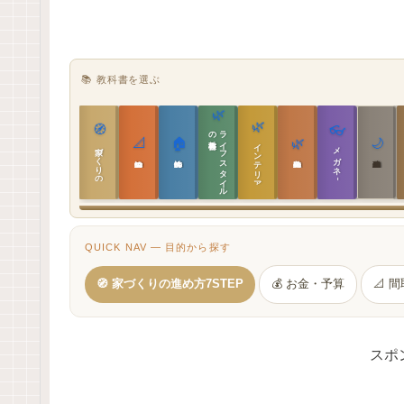
📚 教科書を選ぶ
🌿
🌿
🧭
👓
教科書
ラ
イ
フ
ス
タ
イ
ル
の
📐
🏠
🌿
🌙
インテリア設計
家づくりの教科書
メガネ｜転職
実施設計の教科書
性能設計の教科書
敷地設計の教科書
建築思想の教科書
QUICK NAV — 目的から探す
🧭 家づくりの進め方7STEP
💰 お金・予算
📐 
スポ