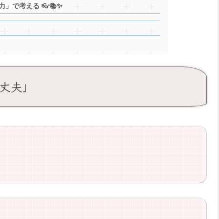
」で考える 👓📚✨
大丈夫」