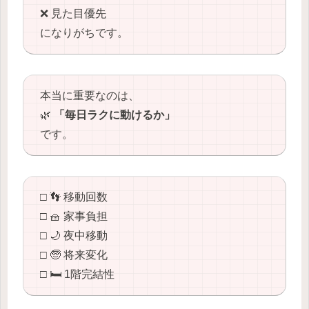
❌ 見た目優先
になりがちです。
本当に重要なのは、
🌿
「毎日ラクに動けるか」
です。
□ 👣 移動回数
□ 🧺 家事負担
□ 🌙 夜中移動
□ 🧓 将来変化
□ 🛏️ 1階完結性