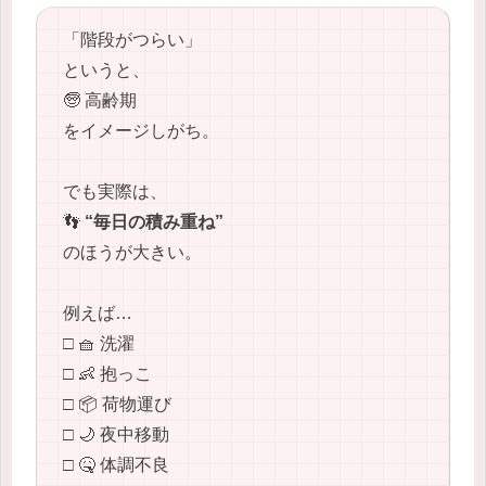
「階段がつらい」
というと、
🧓 高齢期
をイメージしがち。
でも実際は、
👣
“毎日の積み重ね”
のほうが大きい。
例えば…
□ 🧺 洗濯
□ 👶 抱っこ
□ 📦 荷物運び
□ 🌙 夜中移動
□ 🤒 体調不良