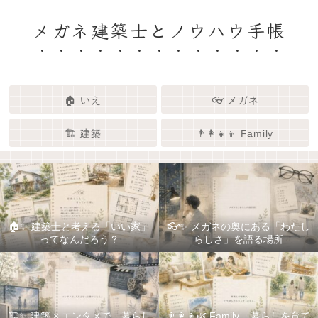
メガネ建築士とノウハウ手帳
🏠 いえ
👓 メガネ
🏗️ 建築
👨‍👩‍👧‍👦 Family
🏠✨ 建築士と考える「いい家」
👓✨ メガネの奥にある「わたし
ってなんだろう？
らしさ」を語る場所
🏗️✨ 建築 × エンタメで、暮らし
👨‍👩‍👧🌿 Family – 暮らしを育て