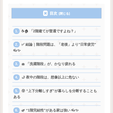
目次
☕🏠 「2階建てが普通ですよね？」
✅ 結論｜階段問題は、「老後」より”日常疲労”
👓✨
🧺 「洗濯階段」が、かなり疲れる
🌙 夜中の階段は、想像以上に危ない
😵 “上下分離しすぎ”が暮らしを分断することも
ある
🌿 “1階完結性”がある家は強い 👓✨