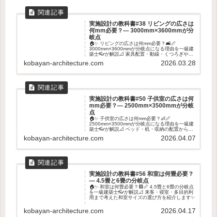
実施設計の教科書#38 リビングの広さは
何mm必要？― 3000mm×3600mmが分
岐点
🏠✨ リビングの広さは何mm必要？🛋️📏
3000mm×3600mmが分岐点になる理由を一級建
築士👓が解説📐 家具配置・動線・くつろぎやす
さから考えるリビング寸法のポイントを紹介し
kobayan-architecture.com
2026.03.28
ます✨
実施設計の教科書#50 子供室の広さは何
mm必要？― 2500mm×3500mmが分岐
点
🏠✨ 子供室の広さは何mm必要？👶📏
2500mm×3500mmが分岐点になる理由を一級建
築士👓が解説📐 ベッド・机・収納の配置から考
える子供室寸法のポイントを紹介します✨
kobayan-architecture.com
2026.04.07
実施設計の教科書#56 和室は何畳必要？
― 4.5畳と6畳の分岐点
🏠✨ 和室は何畳必要？🟩📏 4.5畳と6畳の分岐点
を一級建築士👓が解説📐 来客・寝室・多目的利
用まで考えた和室サイズの選び方を紹介します✨
kobayan-architecture.com
2026.04.17