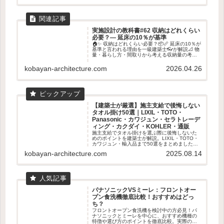
実施設計の教科書#62 収納はどれくらい
必要？― 延床の10％が基準
🏠✨ 収納はどれくらい必要？📦📏 延床の10％が
基準と言われる理由を一級建築士👓が解説📐 物
量・暮らし方・間取りから考える収納量の考え
方を紹介します✨
kobayan-architecture.com
2026.04.26
【建築士が厳選】施主支給で後悔しない
タオル掛け50選｜LIXIL・TOTO・
Panasonic・カワジュン・セラトレーデ
ィング・カクダイ・KOHLER・通販
施主支給でタオル掛けを選ぶ際に後悔しないた
めのポイントを建築士が解説。LIXIL・TOTO・
カワジュン・輸入品まで50選をまとめました。
失敗しない素材・取付位置の基準も紹介。
kobayan-architecture.com
2025.08.14
パナソニックVSミーレ：フロントオー
プン食洗機徹底比較！おすすめはどっ
ち？
フロントオープン食洗機を検討中の方必見！パ
ナソニックとミーレを中心に、おすすめ機種の
特徴や選び方のポイントを徹底比較。実際のユ