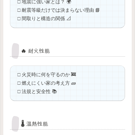
□ 地震に強い家とは？ 🌍
□ 耐震等級だけでは決まらない理由 📘
□ 間取りと構造の関係 📐
🔥 耐火性能
□ 火災時に何を守るのか 🚒
□ 燃えにくい家の考え方 🧱
□ 法規と安全性 📚
🌡️ 温熱性能