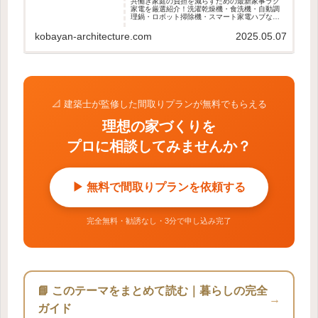
共働き家庭の負担を減らすための最新家事ラク
家電を厳選紹介！洗濯乾燥機・食洗機・自動調
理鍋・ロボット掃除機・スマート家電ハブな
ど、時短・効率化に役立つアイテム5選を徹底解
説。
kobayan-architecture.com
2025.05.07
📐 建築士が監修した間取りプランが無料でもらえる
理想の家づくりを
プロに相談してみませんか？
▶ 無料で間取りプランを依頼する
完全無料・勧誘なし・3分で申し込み完了
📘 このテーマをまとめて読む｜暮らしの完全
→
ガイド