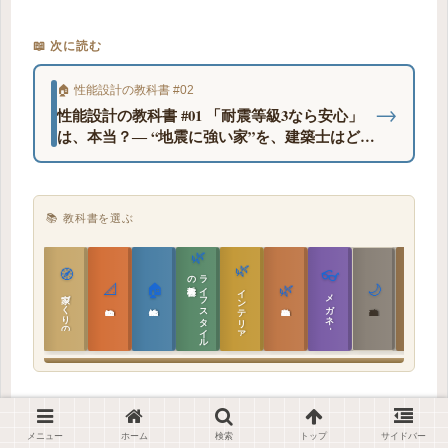
📖 次に読む
🏠 性能設計の教科書 #02
→
性能設計の教科書 #01 「耐震等級3なら安心」
は、本当？― “地震に強い家”を、建築士はどう
考えているのか
📚 教科書を選ぶ
🌿
🌿
🏯
🧭
👓
教科書
ラ
イ
フ
ス
タ
イ
ル
の
📐
🏠
🌿
🌙
インテリア設計
日本の住まいと作法
家づくりの教科書
メガネ｜転職
実施設計の教科書
性能設計の教科書
敷地設計の教科書
建築思想の教科書
メニュー
ホーム
検索
トップ
サイドバー