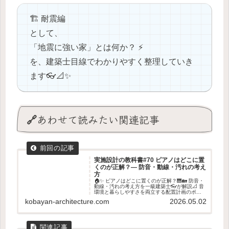
🏗️ 耐震編
として、
「地震に強い家」とは何か？ ⚡️
を、建築士目線でわかりやすく整理していき
ます👓📐✨
🔗あわせて読みたい関連記事
実施設計の教科書#70 ピアノはどこに置
くのが正解？― 防音・動線・汚れの考え
方
🏠✨ ピアノはどこに置くのが正解？🎹🏡 防音・
動線・汚れの考え方を一級建築士👓が解説📐 音
環境と暮らしやすさを両立する配置計画のポイ
ントを紹介します✨
kobayan-architecture.com
2026.05.02