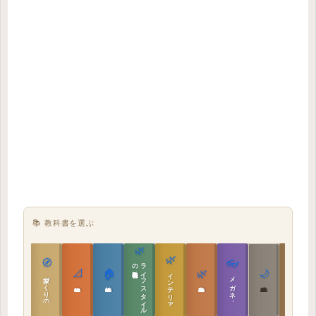
📚 教科書を選ぶ
🌿
🌿
🏯
🧭
👓
教科書
ラ
イ
フ
ス
タ
イ
ル
の
📐
🏠
🌿
🌙
インテリア設計
日本の住まいと作法
家づくりの教科書
メガネ｜転職
実施設計の教科書
性能設計の教科書
敷地設計の教科書
建築思想の教科書