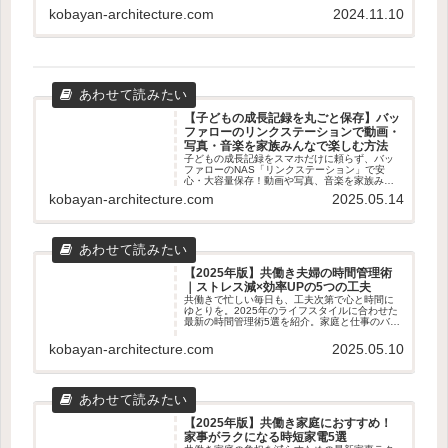
ーザー体験も交えて、あなたに最適な食洗機選
kobayan-architecture.com
2024.11.10
びをサポートします。容量、乾燥機能、使いや
すさなど、知っておくべき情報が満載です。
【子どもの成長記録を丸ごと保存】バッ
ファローのリンクステーションで動画・
写真・音楽を家族みんなで楽しむ方法
子どもの成長記録をスマホだけに頼らず、バッ
ファローのNAS「リンクステーション」で安
心・大容量保存！動画や写真、音楽を家族みん
なで楽しむための使い方やメリット・デメリッ
kobayan-architecture.com
2025.05.14
トをわかりやすく解説します。
【2025年版】共働き夫婦の時間管理術
｜ストレス減×効率UPの5つの工夫
共働きで忙しい毎日も、工夫次第で心と時間に
ゆとりを。2025年のライフスタイルに合わせた
最新の時間管理術5選を紹介。家庭と仕事のバラ
ンスを整えたい夫婦におすすめの実践アイデア
を解説します。
kobayan-architecture.com
2025.05.10
【2025年版】共働き家庭におすすめ！
家事がラクになる時短家電5選