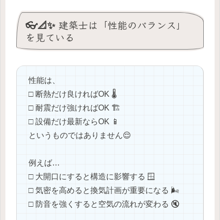
👓📐✨ 建築士は「性能のバランス」
を見ている
性能は、
□ 断熱だけ良ければOK 🌡️
□ 耐震だけ強ければOK 🏗️
□ 設備だけ最新ならOK 📱
というものではありません😌
例えば…
□ 大開口にすると構造に影響する 🪟
□ 気密を高めると換気計画が重要になる 🌬️
□ 防音を強くすると空気の流れが変わる 🔇