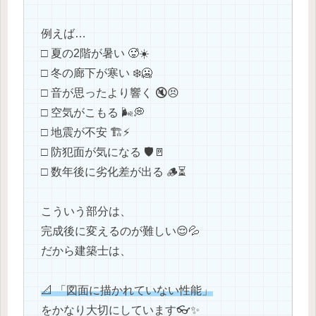
例えば…
□ 夏の2階が暑い 🥵☀️
□ 冬の廊下が寒い ❄️🥶
□ 音が思ったより響く 🔇😣
□ 空気がこもる 🌬️💭
□ 地震が不安 🏗️⚡️
□ 防犯面が気になる 🛡️🚪
□ 数年後に劣化差が出る 🪵⏳
こういう部分は、
完成後に変えるのが難しい😌💦
だから建築士は、
📐 「図面に描かれていない性能」
をかなり大切にしています👓✨