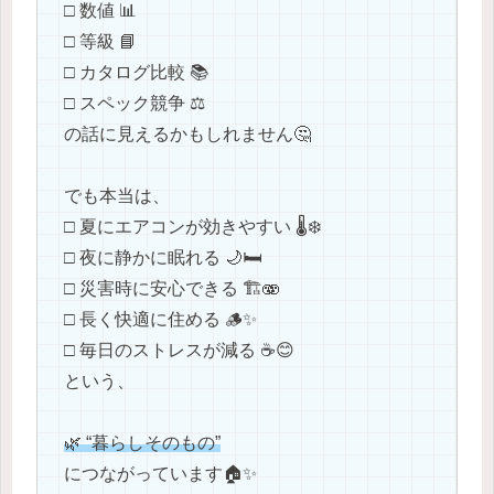
□ 数値 📊
□ 等級 📘
□ カタログ比較 📚
□ スペック競争 ⚖️
の話に見えるかもしれません🤔
でも本当は、
□ 夏にエアコンが効きやすい 🌡️❄️
□ 夜に静かに眠れる 🌙🛏️
□ 災害時に安心できる 🏗️🫨
□ 長く快適に住める 🪵✨
□ 毎日のストレスが減る ☕️😊
という、
🌿 “暮らしそのもの”
につながっています🏠✨