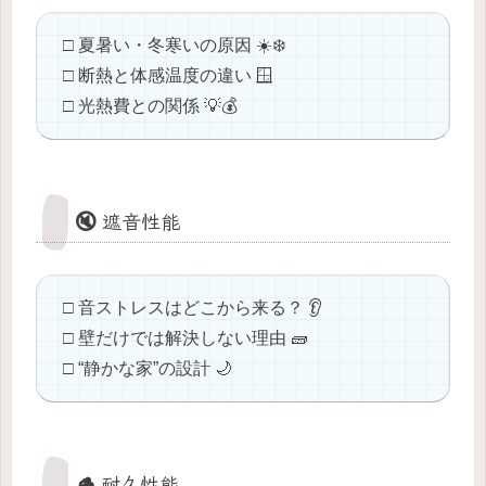
□ 夏暑い・冬寒いの原因 ☀️❄️
□ 断熱と体感温度の違い 🪟
□ 光熱費との関係 💡💰
🔇 遮音性能
□ 音ストレスはどこから来る？ 👂
□ 壁だけでは解決しない理由 🧱
□ “静かな家”の設計 🌙
🪵 耐久性能