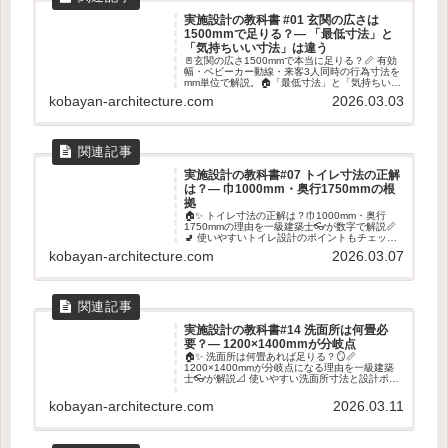
実施設計の教科書 #01 玄関の広さは
1500mmで足りる？― 「最低寸法」と
「気持ちいい寸法」は違う
🚪玄関の広さ1500mmで本当に足りる？📏 有効
幅・ベビーカー動線・来客3人同時の行為寸法を
mm単位で解説。🏠「最低寸法」と「気持ちいい
寸法」の違いを建築士がやさしく整理します👓
kobayan-architecture.com
2026.03.03
✨
実施設計の教科書#07 トイレ寸法の正解
は？― 巾1000mm・奥行1750mmの根
拠
🏠✨ トイレ寸法の正解は？巾1000mm・奥行
1750mmの理由を一級建築士👓が数字で解説📏
🚽 使いやすいトイレ設計のポイントもチェッ
ク！✨
kobayan-architecture.com
2026.03.07
実施設計の教科書#14 洗面所は何畳必
要？― 1200×1400mmが分岐点
🏠✨ 洗面所は何畳あれば足りる？🪞📏
1200×1400mmが分岐点になる理由を一級建築
士👓が解説📐 使いやすい洗面所寸法と設計ポイ
ントを紹介します✨
kobayan-architecture.com
2026.03.11