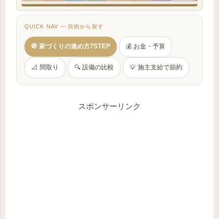
QUICK NAV — 目的から探す
🧭 家づくりの進め方7STEP
💰 お金・予算
📐 間取り
🔍 設備の比較
💡 施主支給で節約
スポンサーリンク