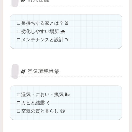
□ 長持ちする家とは？ ⏳
□ 劣化しやすい場所 🌧️
□ メンテナンスと設計 🔧
🌿 空気環境性能
□ 湿気・におい・換気 🌬️
□ カビと結露 💧
□ 空気の質と暮らし 😊