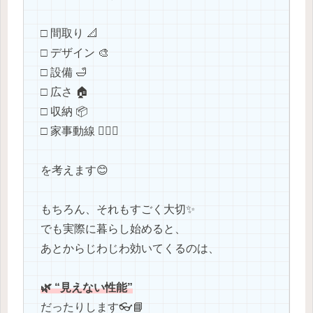
□ 間取り 📐
□ デザイン 🎨
□ 設備 🛁
□ 広さ 🏠
□ 収納 📦
□ 家事動線 🚶‍♂️✨
を考えます😊
もちろん、それもすごく大切✨
でも実際に暮らし始めると、
あとからじわじわ効いてくるのは、
🌿 “見えない性能”
だったりします👓📘