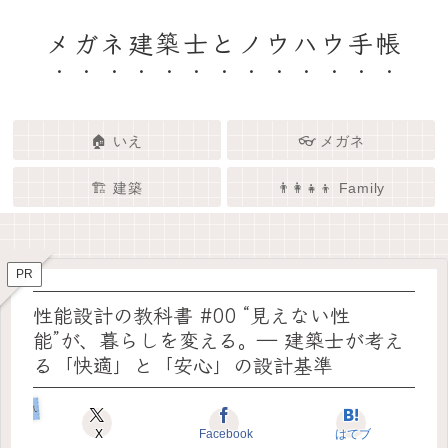
メガネ建築士とノウハウ手帳
🏠 いえ
👓 メガネ
🏗️ 建築
👨‍👩‍👧‍👦 Family
🏗️✨ 建築 × エンタメで、暮らし
🏠✨ 建築士と考える「いい家」
👓✨ メガネの奥にある「わたし
👨‍👩‍👧🌿 Family – 暮らしを育て
ってなんだろう？
をもっと面白く
る、わたしたちの時間
らしさ」を語る場所
PR
性能設計の教科書 #00 “見えない性
能”が、暮らしを変える。― 建築士が考え
る「快適」と「安心」の設計基準
いえのキホン
X
Facebook
はてブ