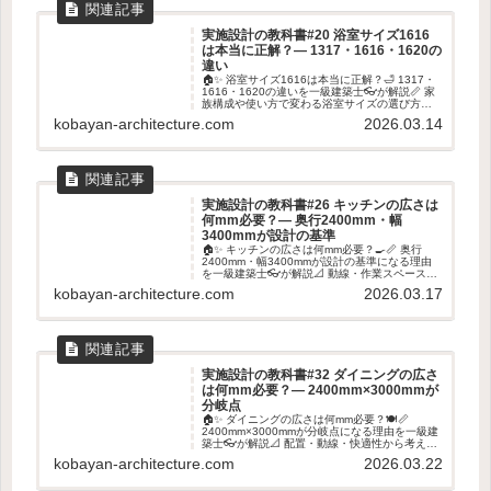
実施設計の教科書#20 浴室サイズ1616
は本当に正解？― 1317・1616・1620の
違い
🏠✨ 浴室サイズ1616は本当に正解？🛁 1317・
1616・1620の違いを一級建築士👓が解説📏 家
族構成や使い方で変わる浴室サイズの選び方を
紹介します✨
kobayan-architecture.com
2026.03.14
実施設計の教科書#26 キッチンの広さは
何mm必要？― 奥行2400mm・幅
3400mmが設計の基準
🏠✨ キッチンの広さは何mm必要？🍳📏 奥行
2400mm・幅3400mmが設計の基準になる理由
を一級建築士👓が解説📐 動線・作業スペース・
収納まで考えたキッチン寸法のポイントを紹介
kobayan-architecture.com
2026.03.17
します✨
実施設計の教科書#32 ダイニングの広さ
は何mm必要？― 2400mm×3000mmが
分岐点
🏠✨ ダイニングの広さは何mm必要？🍽️📏
2400mm×3000mmが分岐点になる理由を一級建
築士👓が解説📐 配置・動線・快適性から考える
ダイニング寸法のポイントを紹介します✨
kobayan-architecture.com
2026.03.22