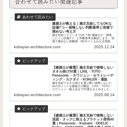
合わせて読みたい関連記事
建築士が教える｜施主支給してもOKな
設備7つ― 後悔しない判断基準と現場で
揉めない考え方
施主支給ってどこまでOK？👓 建築士が「後悔
しにくい設備7つ」と判断基準を解説します。 現
場で揉めない距離感・NGサインもわかる実践ガ
イド🏠✨
kobayan-architecture.com
2025.12.24
【建築士が厳選】施主支給で後悔しない
タオル掛け50選｜LIXIL・TOTO・
Panasonic・カワジュン・セラトレーデ
ィング・カクダイ・KOHLER・通販
施主支給でタオル掛けを選ぶ際に後悔しないた
めのポイントを建築士が解説。LIXIL・TOTO・
カワジュン・輸入品まで50選をまとめました。
失敗しない素材・取付位置の基準も紹介。
kobayan-architecture.com
2025.08.14
【建築士が厳選】施主支給で後悔しない
洗面・ヌックに映えるブラケット照明40
選｜Panasonic・Koizumi・ODELIC・