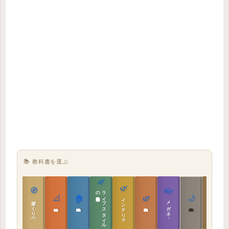
📚 教科書を選ぶ
🌿
🌿
🏯
🧭
👓
教科書
ラ
イ
フ
ス
タ
イ
ル
の
📐
🏠
🌿
🌙
インテリア設計
日本の住まいと作法
家づくりの教科書
メガネ｜転職
実施設計の教科書
性能設計の教科書
敷地設計の教科書
建築思想の教科書