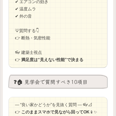
✔ エアコンの効き
✔ 温度ムラ
✔ 外の音
💡質問する👇
👉 断熱・気密性能
👓 建築士視点
👉
満足度は“見えない性能”で決まる
❓🏠 見学会で質問すべき10項目
― “良い家かどうか”を見抜く質問 ― 👓📐
👉
このままスマホで見ながら回ってOK
📱✨