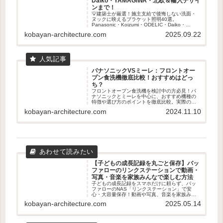
Daiko・YAMAGIWA・北欧＆輸入デザイ
ンまで！
💡建築士が厳選！施主支給で後悔しない洗面・
ヌックに映えるブラケット照明40選。
Panasonic・Koizumi・ODELIC・Daiko・
YAMAGIWAから北欧＆輸入デザインまで、失敗
kobayan-architecture.com
2025.09.22
しない選び方とおすすめを徹底解説します✨
パナソニックVSミーレ：フロントオー
プン食洗機徹底比較！おすすめはどっ
ち？
フロントオープン食洗機を検討中の方必見！パ
ナソニックとミーレを中心に、おすすめ機種の
特徴や選び方のポイントを徹底比較。実際のユ
ーザー体験も交えて、あなたに最適な食洗機選
kobayan-architecture.com
2024.11.10
びをサポートします。容量、乾燥機能、使いや
すさなど、知っておくべき情報が満載です。
【子どもの成長記録を丸ごと保存】バッ
ファローのリンクステーションで動画・
写真・音楽を家族みんなで楽しむ方法
子どもの成長記録をスマホだけに頼らず、バッ
ファローのNAS「リンクステーション」で安
心・大容量保存！動画や写真、音楽を家族みん
なで楽しむための使い方やメリット・デメリッ
kobayan-architecture.com
2025.05.14
トをわかりやすく解説します。