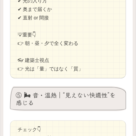
✔ 光の入り方
✔ 奥まで届くか
✔ 直射 or 間接
💡重要👇
👉 朝・昼・夕で全く変わる
👓 建築士視点
👉 光は「量」ではなく「質」
⑤ 🌬 音・温熱｜“見えない快適性”を
感じる
チェック👇