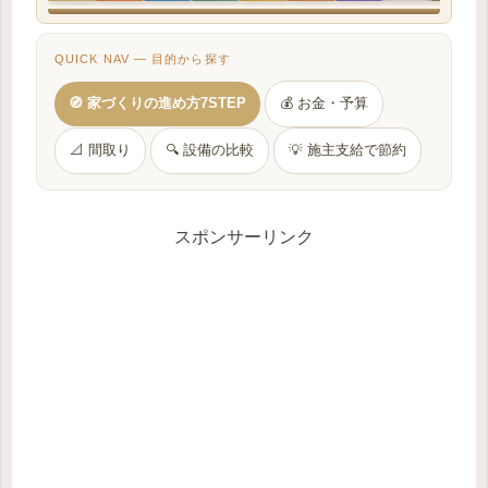
QUICK NAV — 目的から探す
🧭 家づくりの進め方7STEP
💰 お金・予算
📐 間取り
🔍 設備の比較
💡 施主支給で節約
スポンサーリンク