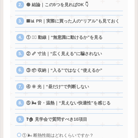
🟢 結論｜この5つを見ればOK 👇
🟦📊 PR｜実際に買った人の“リアル”も見ておく
① 🚶‍♂️ 動線｜“無意識に動けるか”を見る
② 📏 寸法｜“広く見える”に騙されない
③ 📦 収納｜“入る”ではなく“使えるか”
④ 🌞 光｜“昼だけ”で判断しない
⑤ 🌬 音・温熱｜“見えない快適性”を感じる
❓🏠 見学会で質問すべき10項目
① 🌬 断熱性能はどれくらいですか？