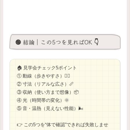
🟢 結論｜この5つを見ればOK 👇
🏠 見学会チェック5ポイント
① 動線（歩きやすさ）🚶‍♂️
② 寸法（リアルな広さ）📏
③ 収納（使い方まで想像）📦
④ 光（時間帯の変化）🌞
⑤ 音・温熱（見えない性能）🌬
👉 この5つを“体で確認”できれば失敗しませ