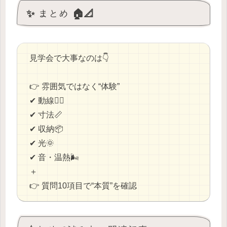
✨ まとめ 🏠📐
見学会で大事なのは👇
👉 雰囲気ではなく“体験”
✔ 動線🚶‍♂️
✔ 寸法📏
✔ 収納📦
✔ 光🌞
✔ 音・温熱🌬
＋
👉 質問10項目で“本質”を確認