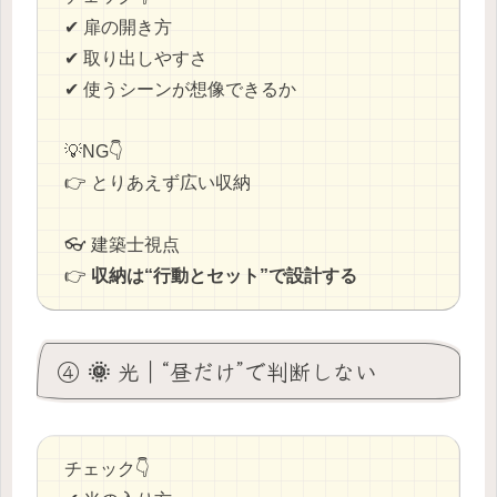
✔ 扉の開き方
✔ 取り出しやすさ
✔ 使うシーンが想像できるか
💡NG👇
👉 とりあえず広い収納
👓 建築士視点
👉
収納は“行動とセット”で設計する
④ 🌞 光｜“昼だけ”で判断しない
チェック👇