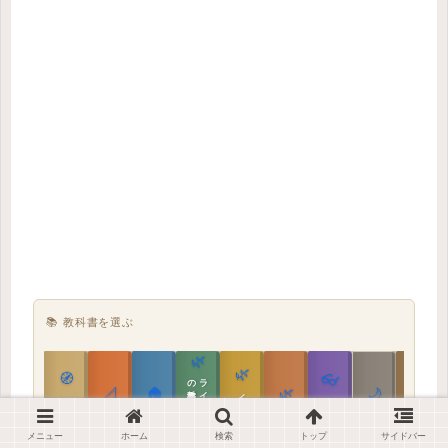
📚 教科書を選ぶ
🌿
🌿
🏯
🧭
👓
教科書
ラ
イ
フ
ス
タ
イ
ル
の
📐
🏠
🌿
🌙
インテリア設計
日本の住まいと作法
家づくりの教科書
メガネ｜転職
実施設計の教科書
性能設計の教科書
敷地設計の教科書
建築思想の教科書
メニュー
ホーム
検索
トップ
サイドバー