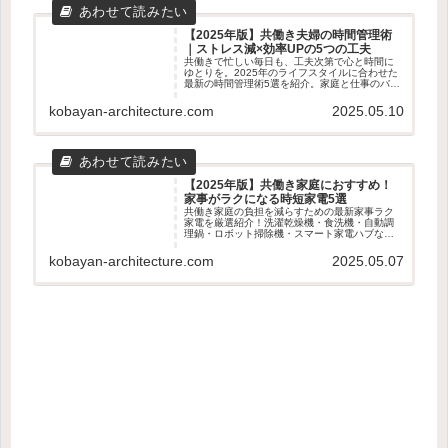
【2025年版】共働き夫婦の時間管理術
｜ストレス減×効率UPの5つの工夫
共働きで忙しい毎日も、工夫次第で心と時間に
ゆとりを。2025年のライフスタイルに合わせた
最新の時間管理術5選を紹介。家庭と仕事のバラ
ンスを整えたい夫婦におすすめの実践アイデア
を解説します。
kobayan-architecture.com
2025.05.10
【2025年版】共働き家庭におすすめ！
家事がラクになる時短家電5選
共働き家庭の負担を減らすための最新家事ラク
家電を厳選紹介！洗濯乾燥機・食洗機・自動調
理鍋・ロボット掃除機・スマート家電ハブな
ど、時短・効率化に役立つアイテム5選を徹底解
説。
kobayan-architecture.com
2025.05.07