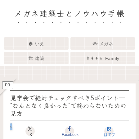
メガネ建築士とノウハウ手帳
🏠 いえ
👓 メガネ
🏗️ 建築
👨‍👩‍👧‍👦 Family
🏗️✨ 建築 × エンタメで、暮らし
🏠✨ 建築士と考える「いい家」
👓✨ メガネの奥にある「わたし
👨‍👩‍👧🌿 Family – 暮らしを育て
ってなんだろう？
をもっと面白く
る、わたしたちの時間
らしさ」を語る場所
PR
見学会で絶対チェックすべき5ポイント―
“なんとなく良かった”で終わらないための
見方
いえのキホン
X
Facebook
はてブ