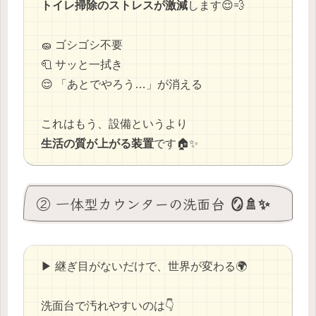
トイレ掃除のストレスが激減
します😌💨
🧽 ゴシゴシ不要
🧻 サッと一拭き
😌 「あとでやろう…」が消える
これはもう、設備というより
生活の質が上がる装置
です🏠✨
② 一体型カウンターの洗面台 🪞🚿✨
▶ 継ぎ目がないだけで、世界が変わる🌍
洗面台で汚れやすいのは👇