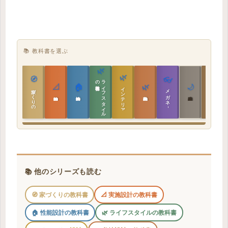
📚 教科書を選ぶ
🌿
🌿
🏯
🧭
👓
教科書
ラ
イ
フ
ス
タ
イ
ル
の
📐
🏠
🌿
🌙
インテリア設計
日本の住まいと作法
家づくりの教科書
メガネ｜転職
実施設計の教科書
性能設計の教科書
敷地設計の教科書
建築思想の教科書
📚 他のシリーズも読む
🧭 家づくりの教科書
📐 実施設計の教科書
🏠 性能設計の教科書
🌿 ライフスタイルの教科書