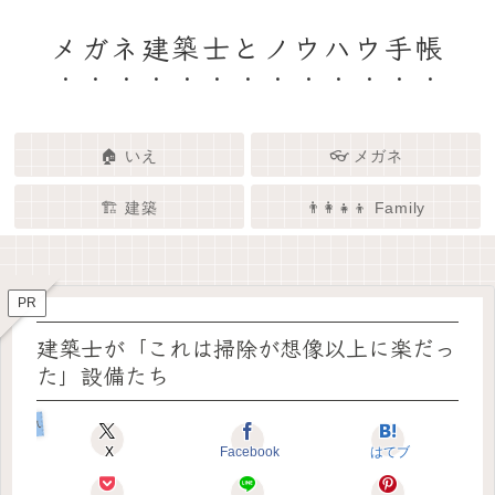
メガネ建築士とノウハウ手帳
🏠 いえ
👓 メガネ
🏗️ 建築
👨‍👩‍👧‍👦 Family
🏗️✨ 建築 × エンタメで、暮らし
🏠✨ 建築士と考える「いい家」
👓✨ メガネの奥にある「わたし
👨‍👩‍👧🌿 Family – 暮らしを育て
ってなんだろう？
をもっと面白く
る、わたしたちの時間
らしさ」を語る場所
PR
建築士が「これは掃除が想像以上に楽だっ
た」設備たち
いえのコダワリ
X
Facebook
はてブ