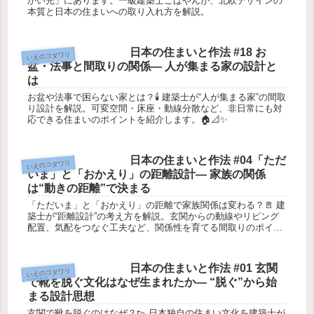
かい光」にあります。一級建築士こばやんが、北欧デザインの
本質と日本の住まいへの取り入れ方を解説。
日本の住まいと作法 #18 お
いえのコダワリ
盆・法事と間取りの関係― 人が集まる家の設計と
は
お盆や法事で困らない家とは？🕯️ 建築士が“人が集まる家”の間取
り設計を解説。可変空間・床座・動線分散など、非日常にも対
応できる住まいのポイントを紹介します。🏠📐✨
日本の住まいと作法 #04「ただ
いえのコダワリ
いま」と「おかえり」の距離設計― 家族の関係
は“動きの距離”で決まる
「ただいま」と「おかえり」の距離で家族関係は変わる？🚪 建
築士が“距離設計”の考え方を解説。玄関からの動線やリビング
配置、気配をつなぐ工夫など、関係性を育てる間取りのポイン
トを紹介します。🏠📐✨
日本の住まいと作法 #01 玄関
いえのコダワリ
で靴を脱ぐ文化はなぜ生まれたか― “脱ぐ”から始
まる設計思想
玄関で靴を脱ぐのはなぜ？👟 日本独自の住まい文化を建築士が