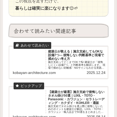
この視点を足すだけで、
暮らしは確実に楽になります
😌🌱
合わせて読みたい関連記事
建築士が教える｜施主支給してもOKな
設備7つ― 後悔しない判断基準と現場で
揉めない考え方
施主支給ってどこまでOK？👓 建築士が「後悔
しにくい設備7つ」と判断基準を解説します。 現
場で揉めない距離感・NGサインもわかる実践ガ
イド🏠✨
kobayan-architecture.com
2025.12.24
【建築士が厳選】施主支給で後悔しない
タオル掛け50選｜LIXIL・TOTO・
Panasonic・カワジュン・セラトレーデ
ィング・カクダイ・KOHLER・通販
施主支給でタオル掛けを選ぶ際に後悔しないた
めのポイントを建築士が解説。LIXIL・TOTO・
カワジュン・輸入品まで50選をまとめました。
失敗しない素材・取付位置の基準も紹介。
kobayan-architecture.com
2025.08.14