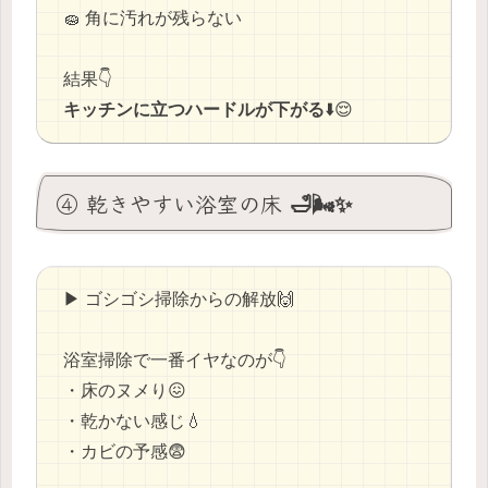
🧽 角に汚れが残らない
結果👇
キッチンに立つハードルが下がる
⬇️😌
④ 乾きやすい浴室の床 🛁🌬️✨
▶ ゴシゴシ掃除からの解放🙌
浴室掃除で一番イヤなのが👇
・床のヌメり😖
・乾かない感じ💧
・カビの予感😨