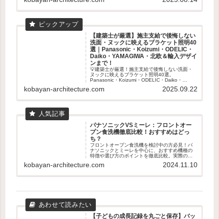
【建築士が厳選】施主支給で後悔しない
洗面・ヌックに映えるブラケット照明40
選｜Panasonic・Koizumi・ODELIC・
Daiko・YAMAGIWA・北欧＆輸入デザイ
ンまで！
💡建築士が厳選！施主支給で後悔しない洗面・
ヌックに映えるブラケット照明40選。
Panasonic・Koizumi・ODELIC・Daiko・
YAMAGIWAから北欧＆輸入デザインまで、失敗
kobayan-architecture.com
2025.09.22
しない選び方とおすすめを徹底解説します✨
パナソニックVSミーレ：フロントオー
プン食洗機徹底比較！おすすめはどっ
ち？
フロントオープン食洗機を検討中の方必見！パ
ナソニックとミーレを中心に、おすすめ機種の
特徴や選び方のポイントを徹底比較。実際のユ
ーザー体験も交えて、あなたに最適な食洗機選
kobayan-architecture.com
2024.11.10
びをサポートします。容量、乾燥機能、使いや
すさなど、知っておくべき情報が満載です。
【子どもの成長記録を丸ごと保存】バッ