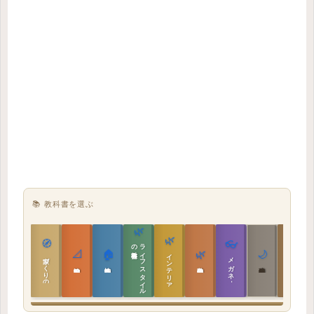
📚 教科書を選ぶ
🌿
🌿
🏯
🧭
👓
教科書
ラ
イ
フ
ス
タ
イ
ル
の
📐
🏠
🌿
🌙
インテリア設計
日本の住まいと作法
家づくりの教科書
メガネ｜転職
実施設計の教科書
性能設計の教科書
敷地設計の教科書
建築思想の教科書