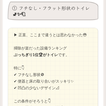
① フチなし・フラット形状のトイレ
🚽✨🧻
▶ 正直、ここまで違うとは思わなかった😳
掃除が楽だった設備ランキング
ぶっちぎり1位🏆がトイレ
です。
特に👇
✔ フチなし形状🚫
✔ 便器と床の取り合いがスッキリ✨
✔ 凹凸の少ないデザイン📐
この条件がそろうと👇