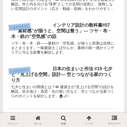
解説。外と内を分ける“境界”としての玄関の役割と、後悔しな
い玄関設計のポイント（広さ・動線・収納）をわかりやすく紹
介します。🏠📐✨
インテリア設計の教科書#07
いえのコダワリ
「”素材感”が揃うと、空間は整う」― ツヤ・布・
木・鉄の”空気感”の話
ツヤ・布・木・鉄——素材の「空気感」が揃うと部屋は自然に
まとまります。一級建築士こばやんが、素材の統一感がインテ
リアに与える影響を解説します。
日本の住まいと作法 #19 七夕
いえのコダワリ
と「見上げる空間」設計― 空とつながる家のつく
り方
七夕と住まいの関係とは？🎋 建築士が“見上げる空間”の設計を
解説。吹き抜け・高窓・光の使い方など、空とつながる家づく
りのポイントを紹介します。🏠📐✨
スポンサーリンク
メニュー
ホーム
検索
トップ
サイドバー