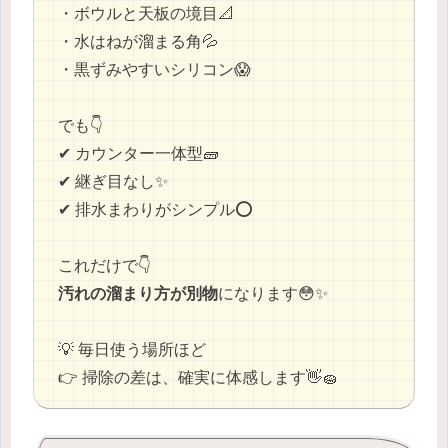
・ボウルと天板の境目📐
・水はねが溜まる角💦
・黒ずみやすいシリコン😱
でも👇
✔ カウンター一体型🧱
✔ 継ぎ目なし✨
✔ 排水まわりがシンプル⭕
これだけで👇
汚れの溜まり方が別物
になります😳✨
💡 毎日使う場所ほど
👉 掃除の差は、確実に体感します👋🧽