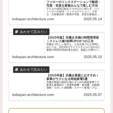
ファローのリンクステーションで動画・
写真・音楽を家族みんなで楽しむ方法
子どもの成長記録をスマホだけに頼らず、バッ
ファローのNAS「リンクステーション」で安
心・大容量保存！動画や写真、音楽を家族みん
なで楽しむための使い方やメリット・デメリッ
kobayan-architecture.com
2025.05.14
トをわかりやすく解説します。
【2025年版】共働き夫婦の時間管理術
｜ストレス減×効率UPの5つの工夫
共働きで忙しい毎日も、工夫次第で心と時間に
ゆとりを。2025年のライフスタイルに合わせた
最新の時間管理術5選を紹介。家庭と仕事のバラ
ンスを整えたい夫婦におすすめの実践アイデア
を解説します。
kobayan-architecture.com
2025.05.10
【2025年版】共働き家庭におすすめ！
家事がラクになる時短家電5選
共働き家庭の負担を減らすための最新家事ラク
家電を厳選紹介！洗濯乾燥機・食洗機・自動調
理鍋・ロボット掃除機・スマート家電ハブな
ど、時短・効率化に役立つアイテム5選を徹底解
説。
kobayan-architecture.com
2025.05.07