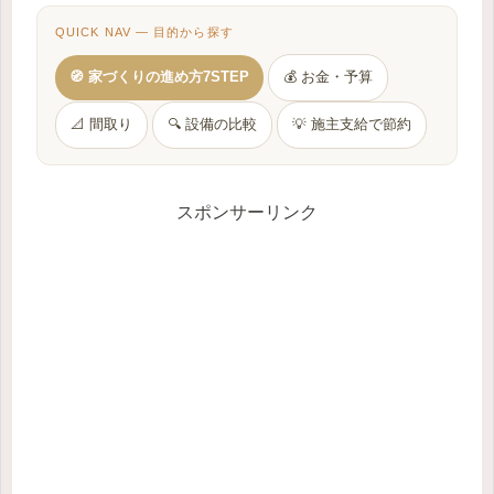
QUICK NAV — 目的から探す
🧭 家づくりの進め方7STEP
💰 お金・予算
📐 間取り
🔍 設備の比較
💡 施主支給で節約
スポンサーリンク