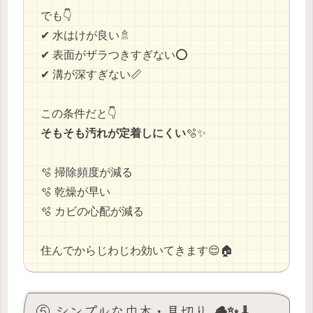
でも👇
✔ 水はけが良い🚿
✔ 表面がザラつきすぎない⭕
✔ 溝が深すぎない📏
この条件だと👇
そもそも汚れが定着しにくい
🫧✨
🫧 掃除頻度が減る
🫧 乾燥が早い
🫧 カビの心配が減る
住んでからじわじわ効いてきます😌🏠
⑤ シンプルな巾木・見切り 🪵✨🧹