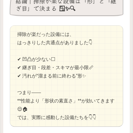
結論｜掃除が楽な設備は「形」と「継
ぎ目」で決まる 🪟✨🔍
掃除が楽だった設備には、
はっきりした共通点がありました👇
✔ 凹凸が少ない⬜
✔ 継ぎ目・段差・スキマが最小限📏
✔ 汚れが“溜まる前に終わる”形✨
つまり——
**性能より「形状の素直さ」**が効いてきます
😌🏠
では、実際に感動した設備たちを👇👇