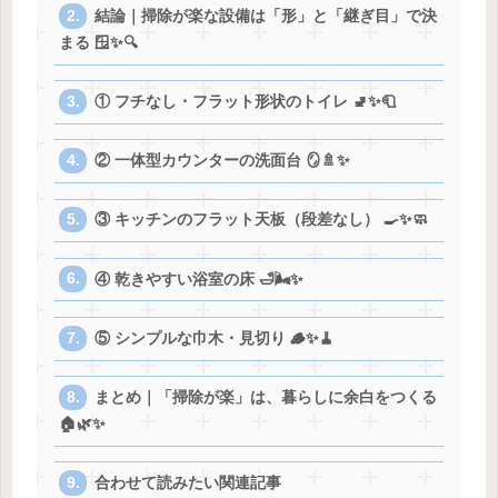
結論｜掃除が楽な設備は「形」と「継ぎ目」で決
まる 🪟✨🔍
① フチなし・フラット形状のトイレ 🚽✨🧻
② 一体型カウンターの洗面台 🪞🚿✨
③ キッチンのフラット天板（段差なし） 🍳✨🧼
④ 乾きやすい浴室の床 🛁🌬️✨
⑤ シンプルな巾木・見切り 🪵✨🧹
まとめ｜「掃除が楽」は、暮らしに余白をつくる
🏠🌿✨
合わせて読みたい関連記事