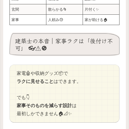
玄関
散らかる🌀
片付く✨
家事
人頼み😓
家が助ける🏠
建築士の本音｜家事ラクは「後付け不
可」 👓⚠️🚫
家電🤖や収納グッズ📦で
ラクに見せること
はできます。
でも👇
家事そのものを減らす設計
は
最初しかできません🏠📐✨