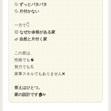
💦
ずっとバタバタ
💦
片付かない
一方で👇
😌
なぜか余裕がある家
🌿
自然と片付く家
この差は、
性格でも🧠
努力でも💪
家事スキルでもありません❌
答えはひとつ。
家の設計です🏠✨