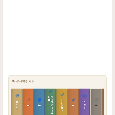
📚 教科書を選ぶ
🌿
🌿
🏯
🧭
👓
教科書
ラ
イ
フ
ス
タ
イ
ル
の
📐
🏠
🌿
🌙
インテリア設計
日本の住まいと作法
家づくりの教科書
メガネ｜転職
実施設計の教科書
性能設計の教科書
敷地設計の教科書
建築思想の教科書