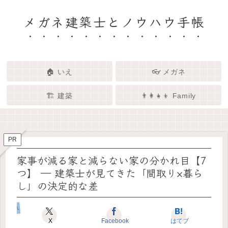
メガネ建築士とノウハウ手帳
🏠 いえ
👓 メガネ
🏗️ 建築
👨‍👩‍👧‍👦 Family
🏗️✨ 建築 × エンタメで、暮らし
🏠✨ 建築士と考える「いい家」
👓✨ メガネの奥にある「わたし
👨‍👩‍👧🌿 Family – 暮らしを育て
ってなんだろう？
をもっと面白く
る、わたしたちの時間
らしさ」を語る場所
PR
家事が減る家と減らない家の分かれ目【7
つ】 ― 建築士が見てきた「間取り×暮ら
し」の決定的な差
いえのヒカク
X
Facebook
はてブ