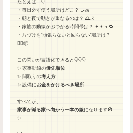
たとえば…👇
・毎日必ず使う場所はどこ？ 🍳🧺
・朝と夜で動きが重なるのは？ 🌅🌙
・家族の動線がぶつかる時間帯は？ 👨‍👩‍👧🔁
・片づけを“頑張らないと回らない”場所は？
😵‍💫📦
この問いが言語化できると👇👇👇
✨ 家事動線の
優先順位
✨ 間取りの
考え方
✨ 設備に
お金をかけるべき場所
すべてが、
家事が減る家へ向かう一本の線
になります🧭
✨