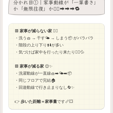
分かれ目①｜家事動線が「一筆書き」
か「無限往復」か🚶‍♀️➡️➡️➡️🔁
🟥
家事が減らない家
😵‍💫
・洗う🧺 → 干す🌤️ → しまう📦 がバラバラ
・階段の上り下り⬆️⬇️が多い
・気づけば家中を行ったり来たり🚶‍♂️💦
🟩
家事が減る家
😌✨
・洗濯動線が一直線🧺➡️🌤️➡️📦
・同じフロアで完結🏠
・回遊動線で行き止まりなし🔄✨
👉
歩いた距離＝家事量
です📏💥