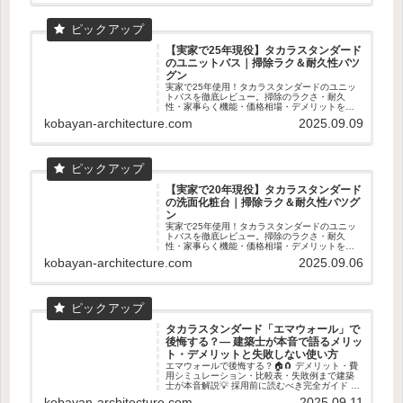
【実家で25年現役】タカラスタンダード
のユニットバス｜掃除ラク＆耐久性バツ
グン
実家で25年使用！タカラスタンダードのユニッ
トバスを徹底レビュー。掃除のラクさ・耐久
性・家事らく機能・価格相場・デメリットを数
字入りで解説。ショールーム体感の魅力も！
kobayan-architecture.com
2025.09.09
【実家で20年現役】タカラスタンダード
の洗面化粧台｜掃除ラク＆耐久性バツグ
ン
実家で25年使用！タカラスタンダードのユニッ
トバスを徹底レビュー。掃除のラクさ・耐久
性・家事らく機能・価格相場・デメリットを数
字入りで解説。ショールーム体感の魅力も！
kobayan-architecture.com
2025.09.06
タカラスタンダード「エマウォール」で
後悔する？― 建築士が本音で語るメリッ
ト・デメリットと失敗しない使い方
エマウォールで後悔する？🏠🧲 デメリット・費
用シミュレーション・比較表・失敗例まで建築
士が本音解説💡 採用前に読むべき完全ガイド 👓
✨
kobayan-architecture.com
2025.09.11