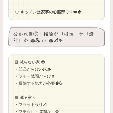
👉 キッチンは
家事の心臓部
です❤️🏠
分かれ目⑤｜掃除が「根性」か「設
計」か 🧽💪 or 🧽📐✨
🟥 減らない家 😵
・凹凸だらけの床🪵
・フチ・隙間だらけ🚿
・掃除する気力が必要🧠💦
🟩 減る家 ✨
・フラット設計📐
・フチなし・隙間なし🚫