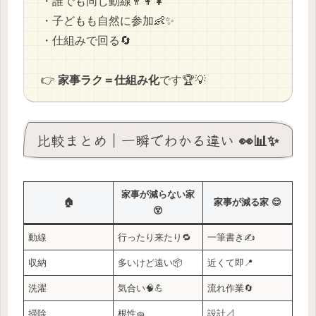
・誰でも同じ動線👨‍👩‍👧
・子どもも自然に参加👶✨
・仕組みで回る🔄
👉
家事ラク＝仕組み化
です🏆💡
比較まとめ｜一瞬でわかる違い 👀📊✨
家事が減らない家
🏠
家事が減る家 😌
😵
動線
行ったり来たり🔁
一筆書き✍️
収納
多いけど遠い📦
近くて即📍
洗濯
気合い🧠💪
流れ作業🔄
掃除
根性🧽
設計📐