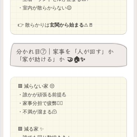
・室内が散らからない😌
👉 散らかりは
玄関から始まる
⚠️🚪
分かれ目⑦｜家事を「人が回す」か
「家が助ける」か 🤝🏠✨
🟥 減らない家 😔
・誰かが頑張る前提💪
・家事分担で疲弊😮‍💨
・不満が溜まる🫠
🟩 減る家 ✨