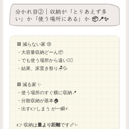
分かれ目②｜収納が「とりあえず多
い」か「使う場所にある」か 📦📍✨
🟥 減らない家 😢
・大容量収納どーん📦
・でも使う場所から遠い🚶‍♀️
・結果、床置き祭り🪑💦
🟩 減る家 ✨
・使う場所のすぐ横に収納📍
・分散収納が基本🏠
・出す👉しまう が一瞬⚡
👉 収納は
量より距離
です📏✨