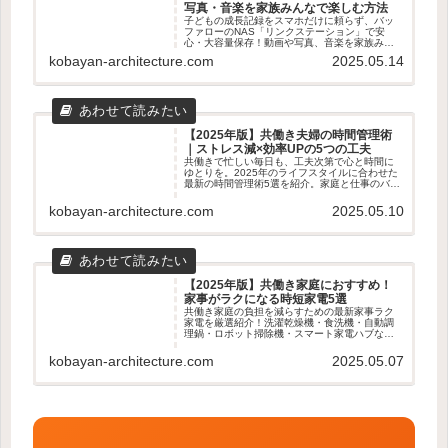
写真・音楽を家族みんなで楽しむ方法
子どもの成長記録をスマホだけに頼らず、バッ
ファローのNAS「リンクステーション」で安
心・大容量保存！動画や写真、音楽を家族みん
なで楽しむための使い方やメリット・デメリッ
kobayan-architecture.com
2025.05.14
トをわかりやすく解説します。
【2025年版】共働き夫婦の時間管理術
｜ストレス減×効率UPの5つの工夫
共働きで忙しい毎日も、工夫次第で心と時間に
ゆとりを。2025年のライフスタイルに合わせた
最新の時間管理術5選を紹介。家庭と仕事のバラ
ンスを整えたい夫婦におすすめの実践アイデア
を解説します。
kobayan-architecture.com
2025.05.10
【2025年版】共働き家庭におすすめ！
家事がラクになる時短家電5選
共働き家庭の負担を減らすための最新家事ラク
家電を厳選紹介！洗濯乾燥機・食洗機・自動調
理鍋・ロボット掃除機・スマート家電ハブな
ど、時短・効率化に役立つアイテム5選を徹底解
説。
kobayan-architecture.com
2025.05.07