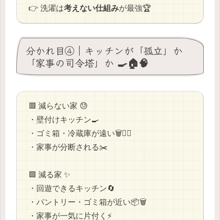
👉 洗濯は
考えない仕組み
が最強🏆
分かれ目④｜キッチンが「孤立」か
「家事の司令塔」か 🍳🏠🧠
🟥 減らない家 😓
・壁付けキッチン🍳
・ゴミ箱・冷蔵庫が遠い🗑️🚶‍♂️
・家事が分断される✂️
🟩 減る家 ✨
・回遊できるキッチン🔄
・パントリー・ゴミ箱が近い📦🗑️
・家事が一気に片付く⚡