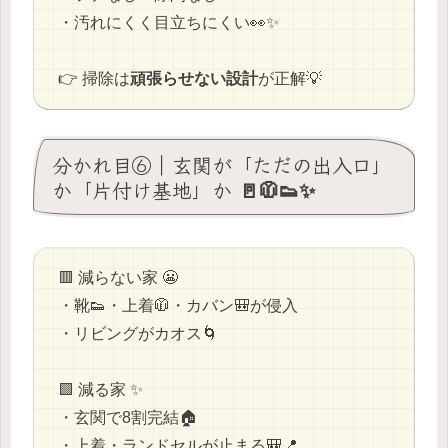
・汚れにくく目立ちにくい👀✨
👉 掃除は
頑張らせない設計
が正解💡
分かれ目⑥｜玄関が「ただの出入口」
か「片付け基地」か 🚪🧥👟✨
🟥 減らない家 😬
・靴👟・上着🧥・カバン🎒が侵入
・リビングがカオス🌀
🟩 減る家 ✨
・玄関で8割完結🏠
・上着・ランドセルが止まる🎒📍