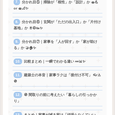
分かれ目⑤｜掃除が「根性」か「設計」か 🧽💪
or 🧽📐✨
分かれ目⑥｜玄関が「ただの出入口」か「片付け
基地」か 🚪🧥👟✨
分かれ目⑦｜家事を「人が回す」か「家が助け
る」か 🤝🏠✨
比較まとめ｜一瞬でわかる違い 👀📊✨
建築士の本音｜家事ラクは「後付け不可」 👓⚠️
🚫
🧭 間取りの前に考えたい「暮らしの引っかか
り」
まとめ｜家事が減る家は「頑張らなくていい