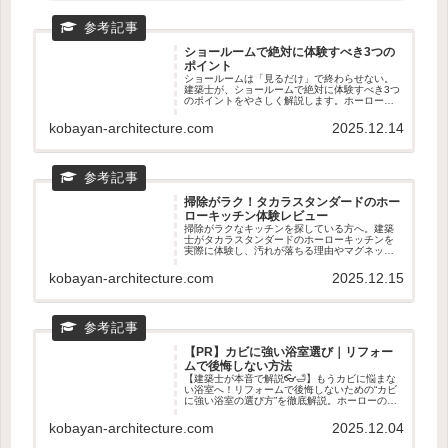
ショールームで絶対に体験すべき3つの
ポイント
ショールームは「見るだけ」で終わらせない。
建築士が、ショールームで絶対に体験すべき3つ
のポイントをやさしく解説します。ホーローの
質感、動線のリアル、マグネット収納の使い心
地まで。新築・リフォームどちらにも役立つ、
kobayan-architecture.com
2025.12.14
後悔しない見学のコツがわかる記事です。
掃除がラク！タカラスタンダードのホー
ローキッチン体験レビュー
掃除がラクなキッチンを探している方へ。建築
士がタカラスタンダードのホーローキッチンを
実際に体験し、汚れが落ちる理由やマグネット
収納の使い心地を正直レビュー。リフォームと
の相性やショールームで見るべきポイントもわ
kobayan-architecture.com
2025.12.15
かる、後悔しないキッチン選びの記事です。
【PR】カビに強い浴室選び｜リフォー
ムで後悔しない方法
【建築士が本音で解説👓🛁】もうカビに悩まな
い浴室へ！リフォームで後悔しないための“カビ
に強い浴室の選び方”を徹底解説。ホーローの汚
れ落ち・乾きやすさ・マグネット収納など、タ
カラスタンダードが選ばれる理由を専門目線で
kobayan-architecture.com
2025.12.04
紹介。ショールームで確認すべきポイントもわ
かる！