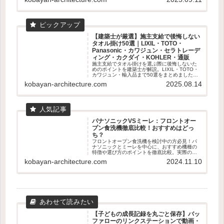
【建築士が厳選】施主支給で後悔しない
タオル掛け50選｜LIXIL・TOTO・
Panasonic・カワジュン・セラトレーデ
ィング・カクダイ・KOHLER・通販
施主支給でタオル掛けを選ぶ際に後悔しないた
めのポイントを建築士が解説。LIXIL・TOTO・
カワジュン・輸入品まで50選をまとめました。
失敗しない素材・取付位置の基準も紹介。
kobayan-architecture.com
2025.08.14
パナソニックVSミーレ：フロントオー
プン食洗機徹底比較！おすすめはどっ
ち？
フロントオープン食洗機を検討中の方必見！パ
ナソニックとミーレを中心に、おすすめ機種の
特徴や選び方のポイントを徹底比較。実際のユ
ーザー体験も交えて、あなたに最適な食洗機選
kobayan-architecture.com
2024.11.10
びをサポートします。容量、乾燥機能、使いや
すさなど、知っておくべき情報が満載です。
【子どもの成長記録を丸ごと保存】バッ
ファローのリンクステーションで動画・