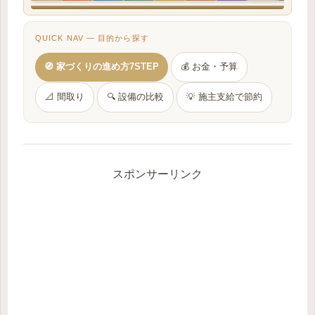
QUICK NAV — 目的から探す
🧭 家づくりの進め方7STEP
💰 お金・予算
📐 間取り
🔍 設備の比較
💡 施主支給で節約
スポンサーリンク