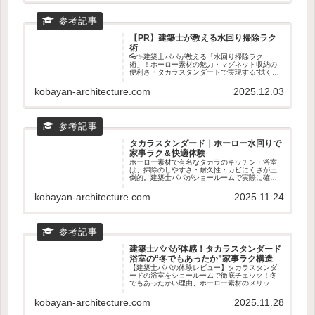
【PR】建築士が教える水回り掃除ラク
術
👓✨建築士パパが教える「水回り掃除ラク
術」！ホーロー素材の魅力・マグネット収納の
便利さ・タカラスタンダードで実現する“拭くだ
けでキレイ”生活を徹底解説。キッチン・浴室・
洗面が驚くほどラクになる理由を紹介します💖
kobayan-architecture.com
2025.12.03
🧼
タカラスタンダード｜ホーロー水回りで
家事ラク＆快適体験
ホーロー素材で有名なタカラのキッチン・浴室
は、掃除のしやすさ・耐久性・カビにくさが圧
倒的。建築士パパがショールームで実際に確認
すべきポイントや、ホーロー水回りの魅力をわ
かりやすく紹介。新築・リフォームの前に読ん
kobayan-architecture.com
2025.11.24
でおきたい家事ラクの知恵🧽✨
建築士パパが体感！タカラスタンダード
浴室の“冬でもあったか”家事ラク構造
【建築士パパの体験レビュー】タカラスタンダ
ードの浴室をショールームで徹底チェック！冬
でもあったかい理由、ホーロー素材のメリッ
ト、家事ラクのマグネット収納まで建築士目線
で詳しく解説。寒いお風呂を快適にしたい人必
kobayan-architecture.com
2025.11.28
見のPR記事です。