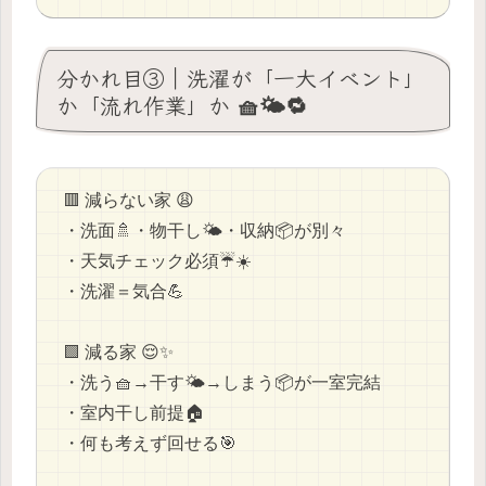
分かれ目③｜洗濯が「一大イベント」
か「流れ作業」か 🧺🌤️🔁
🟥 減らない家 😩
・洗面🚿・物干し🌤️・収納📦が別々
・天気チェック必須☔☀️
・洗濯＝気合💪
🟩 減る家 😌✨
・洗う🧺→干す🌤️→しまう📦が一室完結
・室内干し前提🏠
・何も考えず回せる🎯