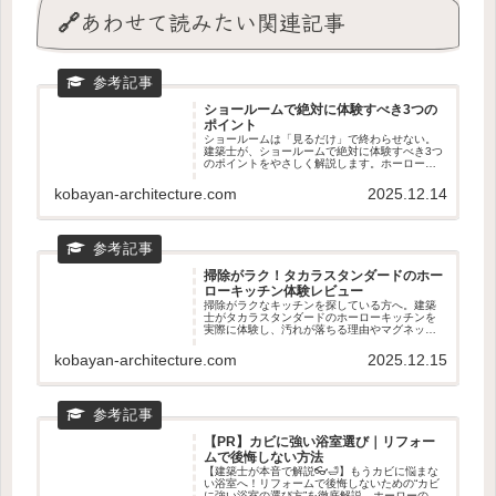
🔗あわせて読みたい関連記事
ショールームで絶対に体験すべき3つの
ポイント
ショールームは「見るだけ」で終わらせない。
建築士が、ショールームで絶対に体験すべき3つ
のポイントをやさしく解説します。ホーローの
質感、動線のリアル、マグネット収納の使い心
地まで。新築・リフォームどちらにも役立つ、
kobayan-architecture.com
2025.12.14
後悔しない見学のコツがわかる記事です。
掃除がラク！タカラスタンダードのホー
ローキッチン体験レビュー
掃除がラクなキッチンを探している方へ。建築
士がタカラスタンダードのホーローキッチンを
実際に体験し、汚れが落ちる理由やマグネット
収納の使い心地を正直レビュー。リフォームと
の相性やショールームで見るべきポイントもわ
kobayan-architecture.com
2025.12.15
かる、後悔しないキッチン選びの記事です。
【PR】カビに強い浴室選び｜リフォー
ムで後悔しない方法
【建築士が本音で解説👓🛁】もうカビに悩まな
い浴室へ！リフォームで後悔しないための“カビ
に強い浴室の選び方”を徹底解説。ホーローの汚