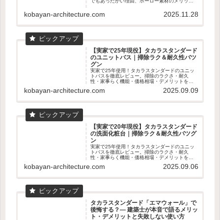
でもあったかい理由、ホーロー素材のメリッ
ト、家事ラクのマグネット収納まで建築士目線
で詳しく解説。寒いお風呂を快適にしたい人必
kobayan-architecture.com
2025.11.28
見のPR記事です。
【実家で25年現役】タカラスタンダード
のユニットバス｜掃除ラク＆耐久性バツ
グン
実家で25年使用！タカラスタンダードのユニッ
トバスを徹底レビュー。掃除のラクさ・耐久
性・家事らく機能・価格相場・デメリットを数
字入りで解説。ショールーム体感の魅力も！
kobayan-architecture.com
2025.09.09
【実家で20年現役】タカラスタンダード
の洗面化粧台｜掃除ラク＆耐久性バツグ
ン
実家で25年使用！タカラスタンダードのユニッ
トバスを徹底レビュー。掃除のラクさ・耐久
性・家事らく機能・価格相場・デメリットを数
字入りで解説。ショールーム体感の魅力も！
kobayan-architecture.com
2025.09.06
タカラスタンダード「エマウォール」で
後悔する？― 建築士が本音で語るメリッ
ト・デメリットと失敗しない使い方