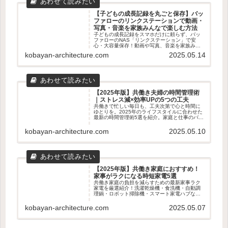
【子どもの成長記録を丸ごと保存】バッ
ファローのリンクステーションで動画・
写真・音楽を家族みんなで楽しむ方法
子どもの成長記録をスマホだけに頼らず、バッ
ファローのNAS「リンクステーション」で安
心・大容量保存！動画や写真、音楽を家族みん
なで楽しむための使い方やメリット・デメリッ
kobayan-architecture.com
2025.05.14
トをわかりやすく解説します。
【2025年版】共働き夫婦の時間管理術
｜ストレス減×効率UPの5つの工夫
共働きで忙しい毎日も、工夫次第で心と時間に
ゆとりを。2025年のライフスタイルに合わせた
最新の時間管理術5選を紹介。家庭と仕事のバラ
ンスを整えたい夫婦におすすめの実践アイデア
を解説します。
kobayan-architecture.com
2025.05.10
【2025年版】共働き家庭におすすめ！
家事がラクになる時短家電5選
共働き家庭の負担を減らすための最新家事ラク
家電を厳選紹介！洗濯乾燥機・食洗機・自動調
理鍋・ロボット掃除機・スマート家電ハブな
ど、時短・効率化に役立つアイテム5選を徹底解
説。
kobayan-architecture.com
2025.05.07