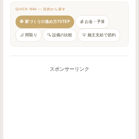
QUICK NAV — 目的から探す
🧭 家づくりの進め方7STEP
💰 お金・予算
📐 間取り
🔍 設備の比較
💡 施主支給で節約
スポンサーリンク