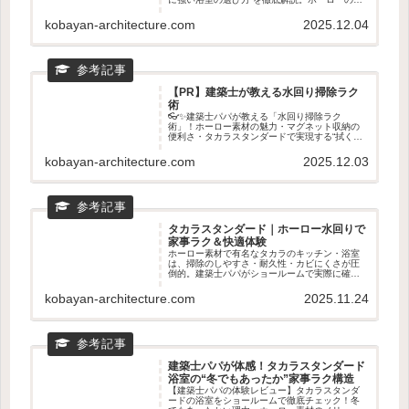
れ落ち・乾きやすさ・マグネット収納など、タ
カラスタンダードが選ばれる理由を専門目線で
kobayan-architecture.com
2025.12.04
紹介。ショールームで確認すべきポイントもわ
かる！
【PR】建築士が教える水回り掃除ラク
術
👓✨建築士パパが教える「水回り掃除ラク
術」！ホーロー素材の魅力・マグネット収納の
便利さ・タカラスタンダードで実現する“拭くだ
けでキレイ”生活を徹底解説。キッチン・浴室・
洗面が驚くほどラクになる理由を紹介します💖
kobayan-architecture.com
2025.12.03
🧼
タカラスタンダード｜ホーロー水回りで
家事ラク＆快適体験
ホーロー素材で有名なタカラのキッチン・浴室
は、掃除のしやすさ・耐久性・カビにくさが圧
倒的。建築士パパがショールームで実際に確認
すべきポイントや、ホーロー水回りの魅力をわ
かりやすく紹介。新築・リフォームの前に読ん
kobayan-architecture.com
2025.11.24
でおきたい家事ラクの知恵🧽✨
建築士パパが体感！タカラスタンダード
浴室の“冬でもあったか”家事ラク構造
【建築士パパの体験レビュー】タカラスタンダ
ードの浴室をショールームで徹底チェック！冬