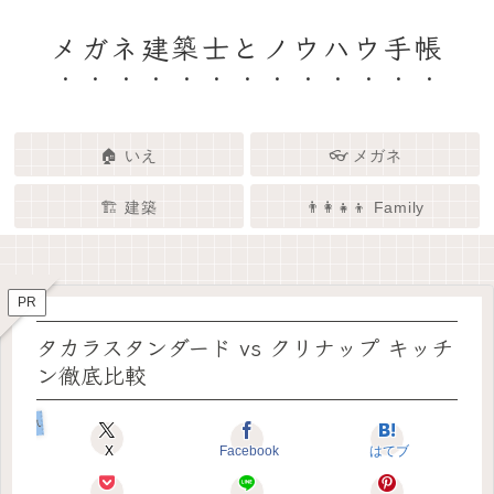
メガネ建築士とノウハウ手帳
🏠 いえ
👓 メガネ
🏗️ 建築
👨‍👩‍👧‍👦 Family
🏗️✨ 建築 × エンタメで、暮らし
🏠✨ 建築士と考える「いい家」
👓✨ メガネの奥にある「わたし
👨‍👩‍👧🌿 Family – 暮らしを育て
ってなんだろう？
をもっと面白く
る、わたしたちの時間
らしさ」を語る場所
PR
タカラスタンダード vs クリナップ キッチ
ン徹底比較
いえのヒカク
X
Facebook
はてブ