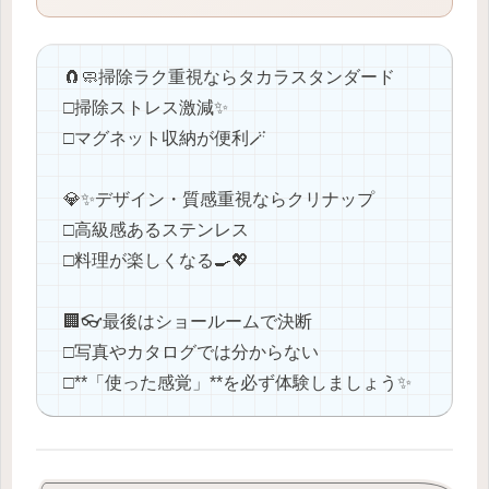
🧲🧼掃除ラク重視ならタカラスタンダード
□掃除ストレス激減✨
□マグネット収納が便利🪄
💎✨デザイン・質感重視ならクリナップ
□高級感あるステンレス
□料理が楽しくなる🍳💖
🏢👓最後はショールームで決断
□写真やカタログでは分からない
□**「使った感覚」**を必ず体験しましょう✨