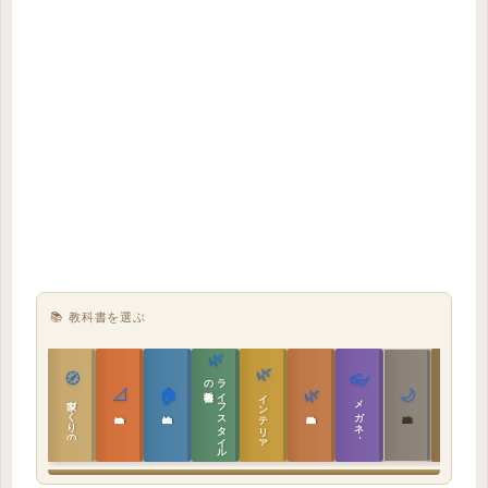
📚 教科書を選ぶ
🌿
🌿
🏯
🧭
👓
教科書
ラ
イ
フ
ス
タ
イ
ル
の
📐
🏠
🌿
🌙
インテリア設計
日本の住まいと作法
家づくりの教科書
メガネ｜転職
実施設計の教科書
性能設計の教科書
敷地設計の教科書
建築思想の教科書