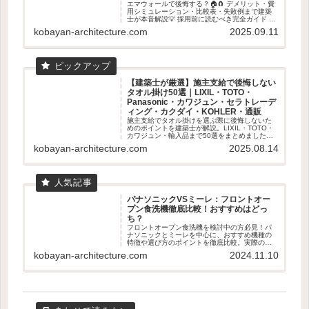
エマウォールで後悔する？🏠🧲 デメリット・費
用シミュレーション・比較表・失敗例まで建築
士が本音解説💡 採用前に読むべき完全ガイド 👓
✨
kobayan-architecture.com
2025.09.11
【建築士が厳選】施主支給で後悔しない
タオル掛け50選｜LIXIL・TOTO・
Panasonic・カワジュン・セラトレーデ
ィング・カクダイ・KOHLER・通販
施主支給でタオル掛けを選ぶ際に後悔しないた
めのポイントを建築士が解説。LIXIL・TOTO・
カワジュン・輸入品まで50選をまとめました。
失敗しない素材・取付位置の基準も紹介。
kobayan-architecture.com
2025.08.14
パナソニックVSミーレ：フロントオー
プン食洗機徹底比較！おすすめはどっ
ち？
フロントオープン食洗機を検討中の方必見！パ
ナソニックとミーレを中心に、おすすめ機種の
特徴や選び方のポイントを徹底比較。実際のユ
ーザー体験も交えて、あなたに最適な食洗機選
kobayan-architecture.com
2024.11.10
びをサポートします。容量、乾燥機能、使いや
すさなど、知っておくべき情報が満載です。