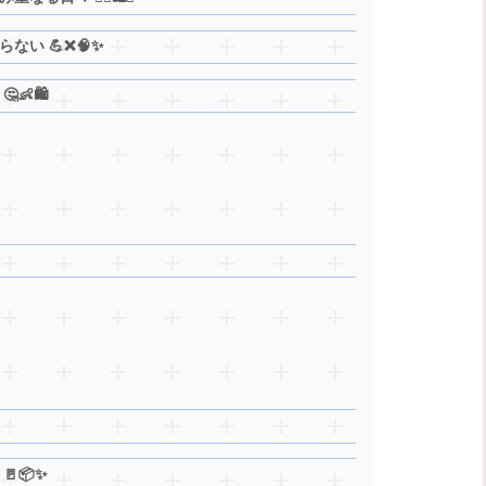
い 💪❌🧠✨
🛍️
📦✨