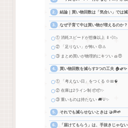
結論｜買い物回数は「気合い」では減らな
なぜ子育て中は買い物が増えるのか？ 🤔
① 消耗スピードが想像以上 🍼💨📉
② 「足りない」が怖い 😣⚠️
③ まとめ買いが物理的にキツい 🧺😇
買い物回数を減らす3つの工夫 🏠🌿✨
① 「考えない日」をつくる 🍲📅🧠
② 在庫は2ライン制 📦📦✨
③ 重いものは持たない 🚚💡✨
それでも減らせないときは 🤝💭🌱
「届けてもらう」は、手抜きじゃない 