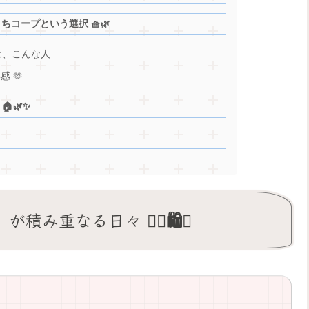
ちコープという選択 🧺🌿
のは、こんな人
 🫶
🌿✨
重なる日々 😵‍💫🛍️💭