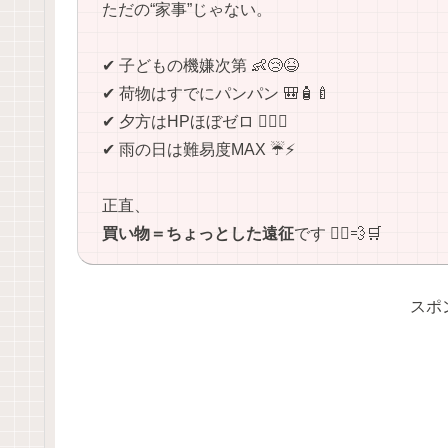
ただの“家事”じゃない。
✔ 子どもの機嫌次第 👶😢😆
✔ 荷物はすでにパンパン 🎒🧴🍼
✔ 夕方はHPほぼゼロ 😮‍💨🌇
✔ 雨の日は難易度MAX ☔⚡
正直、
買い物＝ちょっとした遠征
です 🏃‍♂️💨🛒
スポ