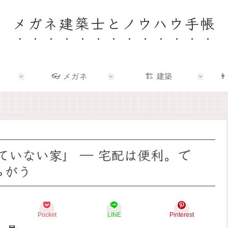
メガネ建築士とノウハウ手帳
👓 メガネ
🏗️ 建築
👨
🏠
👓
🏗️
👨‍👩‍👧
✨
✨
✨
🌿
建
メ
建
F
築
ガ
築
a
士
ネ
×
m
と
の
エ
i
考
奥
ン
l
え
に
タ
y
ていない家」 ― 宅配は便利。で
る
あ
メ
–
「
る
で
暮
ちがう
い
「
、
ら
い
わ
暮
し
家
た
ら
を
」
し
し
育
っ
ら
を
て
Pocket
LINE
Pinterest
て
し
も
る