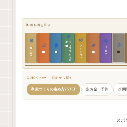
📚 教科書を選ぶ
🌿
🌿
🧭
👓
教科書
ラ
イ
フ
ス
タ
イ
ル
の
📐
🏠
🌿
🌙
インテリア設計
家づくりの教科書
メガネ｜転職
実施設計の教科書
性能設計の教科書
敷地設計の教科書
建築思想の教科書
QUICK NAV — 目的から探す
🧭 家づくりの進め方7STEP
💰 お金・予算
📐 
スポ