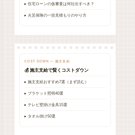
▸ 住宅ローンの仮審査は何社出すべき？
▸ 火災保険の一括見積もりのやり方
COST DOWN — 施主支給
💰 施主支給で賢くコストダウン
▸ 施主支給おすすめ7選（まず読む）
▸ ブラケット照明40選
▸ テレビ壁掛け金具15選
▸ タオル掛け50選