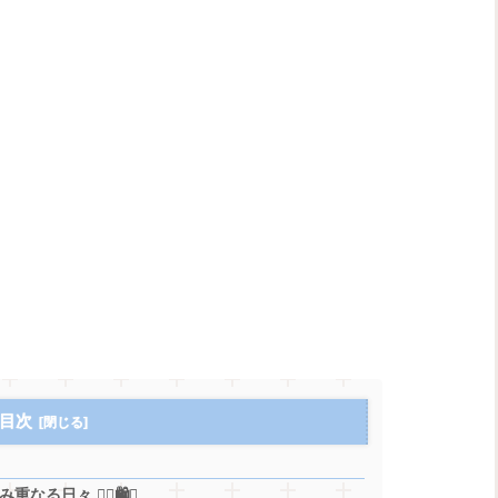
目次
々 😵‍💫🛍️💭