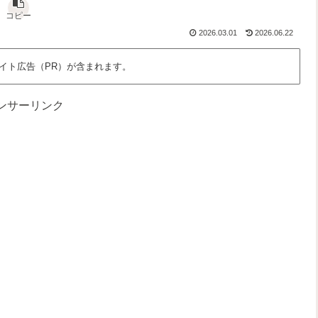
な
さ
っ
、
ん
」
と
わ
コピー
だ
を
面
た
2026.03.01
2026.06.22
ろ
語
白
し
う
る
く
た
？
場
ち
イト広告（PR）が含まれます。
所
の
時
間
ンサーリンク