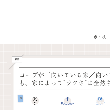
🏠 いえ
PR
コープが「向いている家／向い
も、家によって“ラクさ”は全然
Familyと子育て
X
Facebook
はてブ