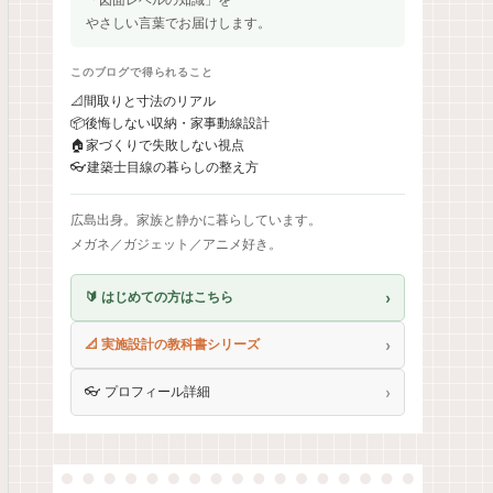
やさしい言葉でお届けします。
このブログで得られること
📐
間取りと寸法のリアル
📦
後悔しない収納・家事動線設計
🏠
家づくりで失敗しない視点
👓
建築士目線の暮らしの整え方
広島出身。家族と静かに暮らしています。
メガネ／ガジェット／アニメ好き。
›
🔰 はじめての方はこちら
›
📐 実施設計の教科書シリーズ
›
👓 プロフィール詳細