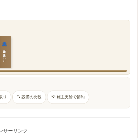
🏯
日本の住まいと作法
間取り
🔍 設備の比較
💡 施主支給で節約
ンサーリンク