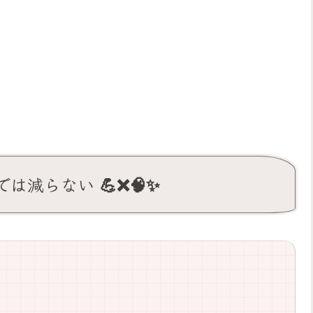
減らない 💪❌🧠✨