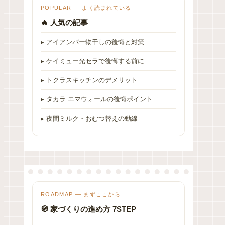
POPULAR — よく読まれている
🔥 人気の記事
▸ アイアンバー物干しの後悔と対策
▸ ケイミュー光セラで後悔する前に
▸ トクラスキッチンのデメリット
▸ タカラ エマウォールの後悔ポイント
▸ 夜間ミルク・おむつ替えの動線
ROADMAP — まずここから
🧭 家づくりの進め方 7STEP