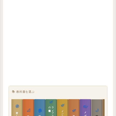
📚 教科書を選ぶ
🌿
🌿
🏯
🧭
👓
教科書
ラ
イ
フ
ス
タ
イ
ル
の
📐
🏠
🌿
🌙
インテリア設計
日本の住まいと作法
家づくりの教科書
メガネ｜転職
実施設計の教科書
性能設計の教科書
敷地設計の教科書
建築思想の教科書