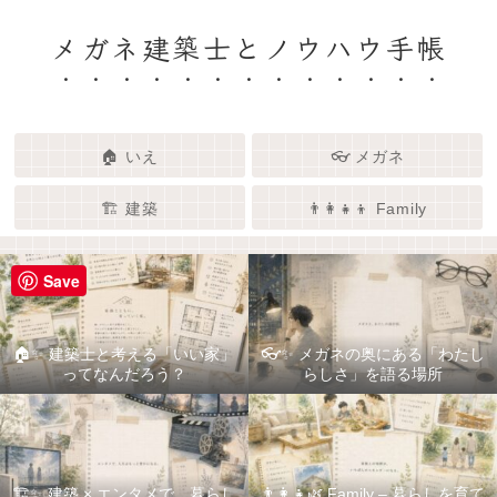
メガネ建築士とノウハウ手帳
🏠 いえ
👓 メガネ
🏗️ 建築
👨‍👩‍👧‍👦 Family
Save
🏠✨ 建築士と考える「いい家」
👓✨ メガネの奥にある「わたし
ってなんだろう？
らしさ」を語る場所
🏗️✨ 建築 × エンタメで、暮らし
👨‍👩‍👧🌿 Family – 暮らしを育て