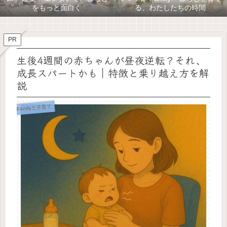
をもっと面白く
る、わたしたちの時間
PR
生後4週間の赤ちゃんが昼夜逆転？それ、
成長スパートかも｜特徴と乗り越え方を解
説
Familyと子育て