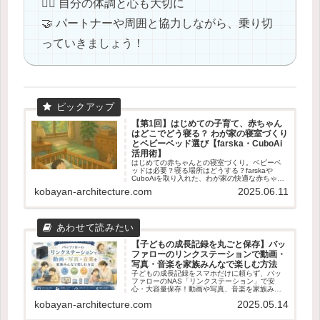
🧘‍♀️ 自分の体調と心も大切に
🤝 パートナーや周囲と協力しながら、乗り切
っていきましょう！
【第1回】はじめての子育て、赤ちゃん
はどこでどう寝る？ わが家の寝室づくり
とベビーベッド選び【farska・CuboAi
活用術】
はじめての赤ちゃんとの寝室づくり。ベビーベ
ッドは必要？寝る場所はどうする？farskaや
CuboAiを取り入れた、わが家の快適な赤ちゃん
の寝環境づくりをご紹介します。
kobayan-architecture.com
2025.06.11
【子どもの成長記録を丸ごと保存】バッ
ファローのリンクステーションで動画・
写真・音楽を家族みんなで楽しむ方法
子どもの成長記録をスマホだけに頼らず、バッ
ファローのNAS「リンクステーション」で安
心・大容量保存！動画や写真、音楽を家族みん
なで楽しむための使い方やメリット・デメリッ
kobayan-architecture.com
2025.05.14
トをわかりやすく解説します。