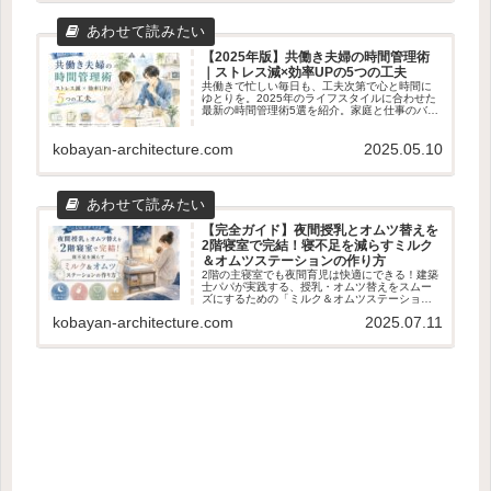
【2025年版】共働き夫婦の時間管理術
｜ストレス減×効率UPの5つの工夫
共働きで忙しい毎日も、工夫次第で心と時間に
ゆとりを。2025年のライフスタイルに合わせた
最新の時間管理術5選を紹介。家庭と仕事のバラ
ンスを整えたい夫婦におすすめの実践アイデア
を解説します。
kobayan-architecture.com
2025.05.10
【完全ガイド】夜間授乳とオムツ替えを
2階寝室で完結！寝不足を減らすミルク
＆オムツステーションの作り方
2階の主寝室でも夜間育児は快適にできる！建築
士パパが実践する、授乳・オムツ替えをスムー
ズにするための「ミルク＆オムツステーショ
ン」の工夫とルーチンを徹底解説します。母
kobayan-architecture.com
2025.07.11
乳・粉ミルクの使い分けや夫婦の寝方までリア
ルに紹介！