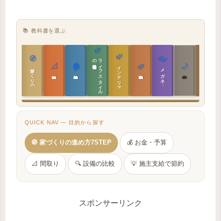
📚 教科書を選ぶ
🌿
🌿
🏯
🧭
👓
教科書
ラ
イ
フ
ス
タ
イ
ル
の
📐
🏠
🌿
🌙
インテリア設計
日本の住まいと作法
家づくりの教科書
メガネ｜転職
実施設計の教科書
性能設計の教科書
敷地設計の教科書
建築思想の教科書
QUICK NAV — 目的から探す
🧭 家づくりの進め方7STEP
💰 お金・予算
📐 間取り
🔍 設備の比較
💡 施主支給で節約
スポンサーリンク