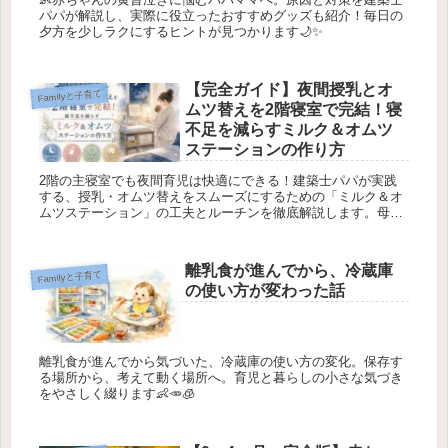
パパが解説し、実際に役立ったおすすめグッズも紹介！毎日の
夕方を少しラクにするヒントが見つかります🌙✨
【完全ガイド】夜間授乳とオ
Familyと子育て
ムツ替えを2階寝室で完結！寝
不足を減らすミルク＆オムツ
ステーションの作り方
2階の主寝室でも夜間育児は快適にできる！建築士パパが実践
する、授乳・オムツ替えをスムーズにするための「ミルク＆オ
ムツステーション」の工夫とルーチンを徹底解説します。母
乳・粉ミルクの使い分けや夫婦の寝方までリアルに紹介！
離乳食が進んでから、冷蔵庫
Familyと子育て
の使い方が変わった話
離乳食が進んでから気づいた、冷蔵庫の使い方の変化。保存す
る場所から、考えて動く場所へ。育児と暮らしの小さな気づき
をやさしく綴ります👶🥕🧊