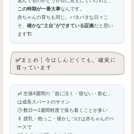
進んでるのかどうか目に見えにくいけれど、
この時期が一番大事
なんです。
赤ちゃんの育ちも同じ。バタバタな日々こ
そ、
確かな“土台”ができている証拠
だと思い
ます🏗️
✅まとめ｜今はしんどくても、確実に
育っています
👶 生後4週間の「急に泣く・寝ない・飲む」
は成長スパートのサイン
🕒 数日〜1週間程度で落ち着くことが多い
🍼 授乳・抱っこ・寝かしつけは赤ちゃんのペ
ースで