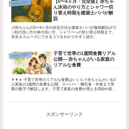
【0〜4ヶ月・完全版】赤ちゃ
Familyと子育て
ん沐浴のやり方とシャワー切
り替え時期を建築士パパが解
説
🛁赤ちゃんの0〜4ヶ月の沐浴方法を建築士パパが徹底解説👶🫧
✨顔の洗い方や体の洗い方、シャワーへの切り替え時期まで、
安全＆スムーズにできるコツをわかりやすく紹介。
子育て世帯の1週間食費リアル
Familyと子育て
公開― 赤ちゃんがいる家庭の
リアルな食費
👨‍👩‍👧 子育て世帯のリアルな食費はいくら？赤ちゃんがいる3
人家族の1週間の食費を公開。スーパー・離乳食・外食まで実
際の数字で解説します。子育て家庭の食費が増える理由や節約
の考え方も紹介。
スポンサーリンク