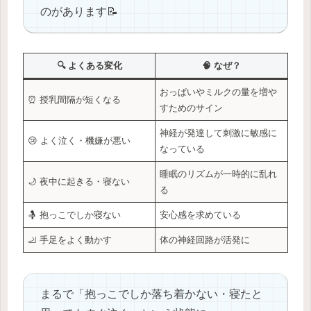
のがあります📝
🔍 よくある変化
🧠 なぜ？
おっぱいやミルクの量を増や
⏰ 授乳間隔が短くなる
すためのサイン
神経が発達して刺激に敏感に
😢 よく泣く・機嫌が悪い
なっている
睡眠のリズムが一時的に乱れ
🌙 夜中に起きる・寝ない
る
🤱 抱っこでしか寝ない
安心感を求めている
🦶 手足をよく動かす
体の神経回路が活発に
まるで「抱っこでしか落ち着かない・寝たと