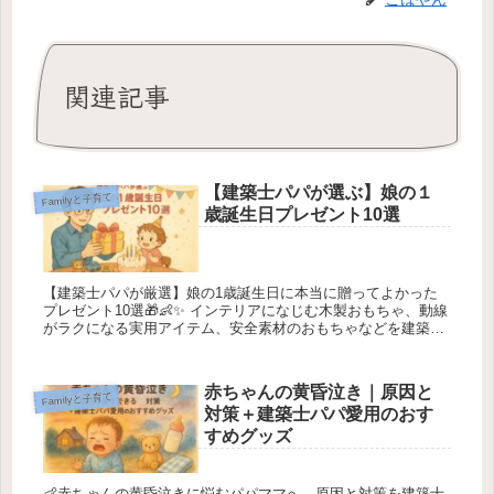
関連記事
【建築士パパが選ぶ】娘の１
Familyと子育て
歳誕生日プレゼント10選
【建築士パパが厳選】娘の1歳誕生日に本当に贈ってよかった
プレゼント10選🎁👶✨ インテリアになじむ木製おもちゃ、動線
がラクになる実用アイテム、安全素材のおもちゃなどを建築士
目線で解説。暮らしやすさ・発達・空間づくりの視点から“後悔
しない選び方”がわかります。
赤ちゃんの黄昏泣き｜原因と
Familyと子育て
対策＋建築士パパ愛用のおす
すめグッズ
👶赤ちゃんの黄昏泣きに悩むパパママへ。原因と対策を建築士