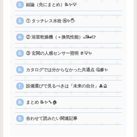
結論（先にまとめ）📝✨💡
① タッチレス水栓 🚰✨🖐️
② 浴室乾燥機（＋換気性能）🛁🌬️👕
③ 玄関の人感センサー照明 🚪💡✨
カタログでは分からなかった共通点 🤔📘✨
設備選びで見るべきは「未来の自分」👤🔮
まとめ 📝✨🔧🏠
合わせて読みたい関連記事