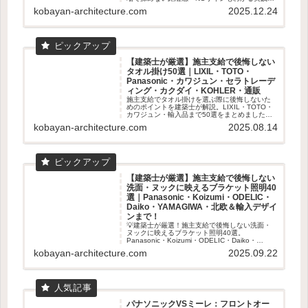
イド🏠✨
kobayan-architecture.com
2025.12.24
【建築士が厳選】施主支給で後悔しない
タオル掛け50選｜LIXIL・TOTO・
Panasonic・カワジュン・セラトレーデ
ィング・カクダイ・KOHLER・通販
施主支給でタオル掛けを選ぶ際に後悔しないた
めのポイントを建築士が解説。LIXIL・TOTO・
カワジュン・輸入品まで50選をまとめました。
失敗しない素材・取付位置の基準も紹介。
kobayan-architecture.com
2025.08.14
【建築士が厳選】施主支給で後悔しない
洗面・ヌックに映えるブラケット照明40
選｜Panasonic・Koizumi・ODELIC・
Daiko・YAMAGIWA・北欧＆輸入デザイ
ンまで！
💡建築士が厳選！施主支給で後悔しない洗面・
ヌックに映えるブラケット照明40選。
Panasonic・Koizumi・ODELIC・Daiko・
YAMAGIWAから北欧＆輸入デザインまで、失敗
kobayan-architecture.com
2025.09.22
しない選び方とおすすめを徹底解説します✨
パナソニックVSミーレ：フロントオー