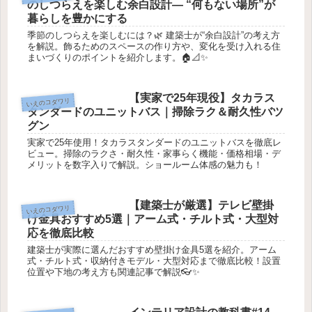
のしつらえを楽しむ余白設計― “何もない場所”が
暮らしを豊かにする
季節のしつらえを楽しむには？🌿 建築士が“余白設計”の考え方
を解説。飾るためのスペースの作り方や、変化を受け入れる住
まいづくりのポイントを紹介します。🏠📐✨
【実家で25年現役】タカラス
いえのコダワリ
タンダードのユニットバス｜掃除ラク＆耐久性バツ
グン
実家で25年使用！タカラスタンダードのユニットバスを徹底レ
ビュー。掃除のラクさ・耐久性・家事らく機能・価格相場・デ
メリットを数字入りで解説。ショールーム体感の魅力も！
【建築士が厳選】テレビ壁掛
いえのコダワリ
け金具おすすめ5選｜アーム式・チルト式・大型対
応を徹底比較
建築士が実際に選んだおすすめ壁掛け金具5選を紹介。アーム
式・チルト式・収納付きモデル・大型対応まで徹底比較！設置
位置や下地の考え方も関連記事で解説👓✨