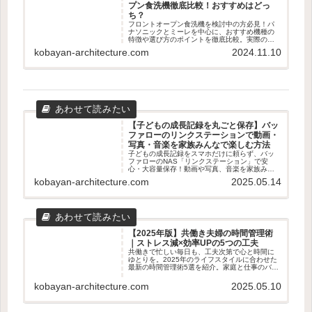
プン食洗機徹底比較！おすすめはどっ
ち？
フロントオープン食洗機を検討中の方必見！パ
ナソニックとミーレを中心に、おすすめ機種の
特徴や選び方のポイントを徹底比較。実際のユ
ーザー体験も交えて、あなたに最適な食洗機選
kobayan-architecture.com
2024.11.10
びをサポートします。容量、乾燥機能、使いや
すさなど、知っておくべき情報が満載です。
【子どもの成長記録を丸ごと保存】バッ
ファローのリンクステーションで動画・
写真・音楽を家族みんなで楽しむ方法
子どもの成長記録をスマホだけに頼らず、バッ
ファローのNAS「リンクステーション」で安
心・大容量保存！動画や写真、音楽を家族みん
なで楽しむための使い方やメリット・デメリッ
kobayan-architecture.com
2025.05.14
トをわかりやすく解説します。
【2025年版】共働き夫婦の時間管理術
｜ストレス減×効率UPの5つの工夫
共働きで忙しい毎日も、工夫次第で心と時間に
ゆとりを。2025年のライフスタイルに合わせた
最新の時間管理術5選を紹介。家庭と仕事のバラ
ンスを整えたい夫婦におすすめの実践アイデア
を解説します。
kobayan-architecture.com
2025.05.10