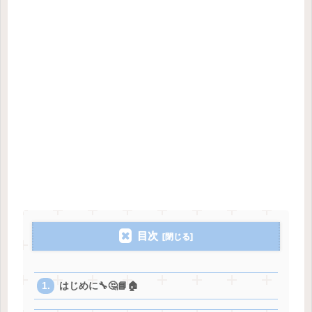
目次
はじめに🔧🤔📘🏠