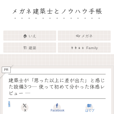
メガネ建築士とノウハウ手帳
🏠 いえ
👓 メガネ
🏗️ 建築
👨‍👩‍👧‍👦 Family
🏗️✨ 建築 × エンタメで、暮らし
🏠✨ 建築士と考える「いい家」
👓✨ メガネの奥にある「わたし
👨‍👩‍👧🌿 Family – 暮らしを育て
ってなんだろう？
をもっと面白く
る、わたしたちの時間
らしさ」を語る場所
PR
建築士が「思った以上に差が出た」と感じ
た設備3つ─ 使って初めて分かった体感レ
ビュー ─
いえのコダワリ
X
Facebook
はてブ