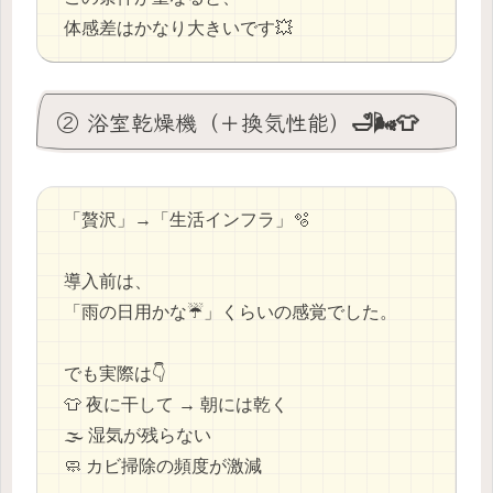
体感差はかなり大きいです💥
② 浴室乾燥機（＋換気性能）🛁🌬️👕
「贅沢」→「生活インフラ」🫧
導入前は、
「雨の日用かな☔」くらいの感覚でした。
でも実際は👇
👕 夜に干して → 朝には乾く
🌫️ 湿気が残らない
🧼 カビ掃除の頻度が激減