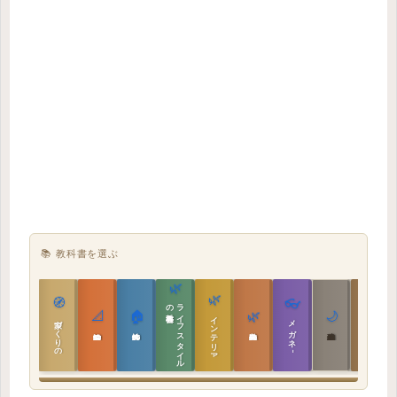
📚 教科書を選ぶ
🌿
🌿
🏯
🧭
👓
教科書
ラ
イ
フ
ス
タ
イ
ル
の
📐
🏠
🌿
🌙
インテリア設計
日本の住まいと作法
家づくりの教科書
メガネ｜転職
実施設計の教科書
性能設計の教科書
敷地設計の教科書
建築思想の教科書