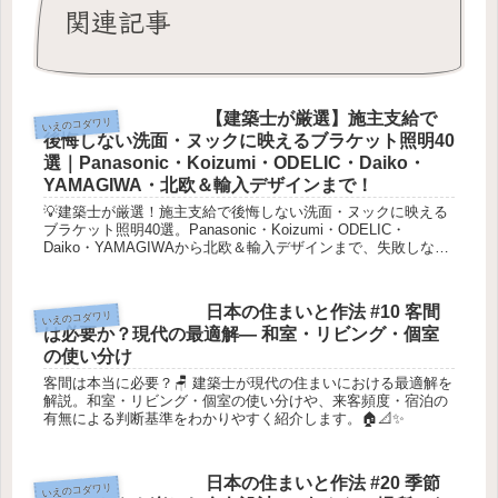
関連記事
【建築士が厳選】施主支給で
いえのコダワリ
後悔しない洗面・ヌックに映えるブラケット照明40
選｜Panasonic・Koizumi・ODELIC・Daiko・
YAMAGIWA・北欧＆輸入デザインまで！
💡建築士が厳選！施主支給で後悔しない洗面・ヌックに映える
ブラケット照明40選。Panasonic・Koizumi・ODELIC・
Daiko・YAMAGIWAから北欧＆輸入デザインまで、失敗しない
選び方とおすすめを徹底解説します✨
日本の住まいと作法 #10 客間
いえのコダワリ
は必要か？現代の最適解― 和室・リビング・個室
の使い分け
客間は本当に必要？🪑 建築士が現代の住まいにおける最適解を
解説。和室・リビング・個室の使い分けや、来客頻度・宿泊の
有無による判断基準をわかりやすく紹介します。🏠📐✨
日本の住まいと作法 #20 季節
いえのコダワリ