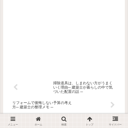
掃除道具は、しまわない方がうまく
いく理由─ 建築士が暮らしの中で気
づいた配置の話 ─
リフォームで後悔しない予算の考え
方─ 建築士の整理メモ ─
メニュー
ホーム
検索
トップ
サイドバー