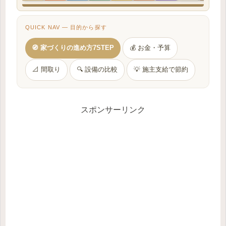
QUICK NAV — 目的から探す
🧭 家づくりの進め方7STEP
💰 お金・予算
📐 間取り
🔍 設備の比較
💡 施主支給で節約
スポンサーリンク