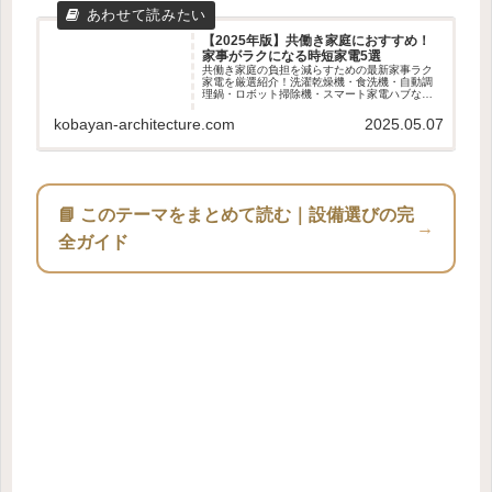
【2025年版】共働き家庭におすすめ！
家事がラクになる時短家電5選
共働き家庭の負担を減らすための最新家事ラク
家電を厳選紹介！洗濯乾燥機・食洗機・自動調
理鍋・ロボット掃除機・スマート家電ハブな
ど、時短・効率化に役立つアイテム5選を徹底解
説。
kobayan-architecture.com
2025.05.07
📘 このテーマをまとめて読む｜設備選びの完
→
全ガイド