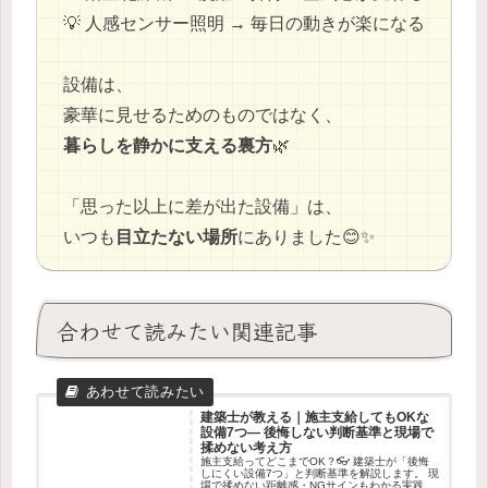
💡 人感センサー照明 → 毎日の動きが楽になる
設備は、
豪華に見せるためのものではなく、
暮らしを静かに支える裏方
🌿
「思った以上に差が出た設備」は、
いつも
目立たない場所
にありました😊✨
合わせて読みたい関連記事
建築士が教える｜施主支給してもOKな
設備7つ― 後悔しない判断基準と現場で
揉めない考え方
施主支給ってどこまでOK？👓 建築士が「後悔
しにくい設備7つ」と判断基準を解説します。 現
場で揉めない距離感・NGサインもわかる実践ガ