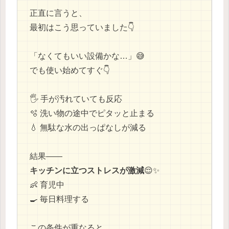
正直に言うと、
最初はこう思っていました👇
「なくてもいい設備かな…」😅
でも使い始めてすぐ👇
🖐️ 手が汚れていても反応
🫧 洗い物の途中でピタッと止まる
💧 無駄な水の出っぱなしが減る
結果——
キッチンに立つストレスが激減
😌✨
👶 育児中
🍳 毎日料理する
この条件が重なると、