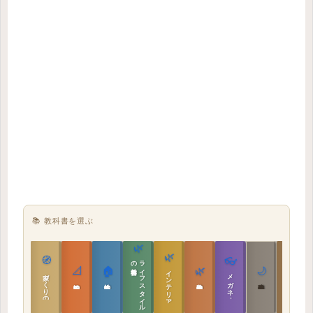
📚 教科書を選ぶ
🌿
🌿
🏯
🧭
👓
教科書
ラ
イ
フ
ス
タ
イ
ル
の
📐
🏠
🌿
🌙
インテリア設計
日本の住まいと作法
家づくりの教科書
メガネ｜転職
実施設計の教科書
性能設計の教科書
敷地設計の教科書
建築思想の教科書