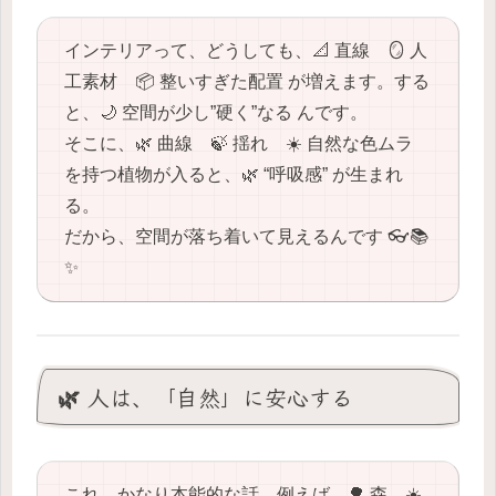
インテリアって、どうしても、📐 直線 🪞 人
工素材 📦 整いすぎた配置 が増えます。する
と、🌙 空間が少し”硬く”なる んです。
そこに、🌿 曲線 🍃 揺れ ☀️ 自然な色ムラ
を持つ植物が入ると、🌿 “呼吸感” が生まれ
る。
だから、空間が落ち着いて見えるんです 👓📚
✨
🌿 人は、「自然」に安心する
これ、かなり本能的な話。例えば、🌳 森 ☀️