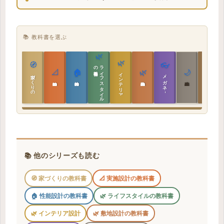
ッション性の話
📚 教科書を選ぶ
🌿
🌿
🏯
🧭
👓
教科書
ラ
イ
フ
ス
タ
イ
ル
の
📐
🏠
🌿
🌙
インテリア設計
日本の住まいと作法
家づくりの教科書
メガネ｜転職
実施設計の教科書
性能設計の教科書
敷地設計の教科書
建築思想の教科書
📚 他のシリーズも読む
🧭 家づくりの教科書
📐 実施設計の教科書
🏠 性能設計の教科書
🌿 ライフスタイルの教科書
🌿 インテリア設計
🌿 敷地設計の教科書