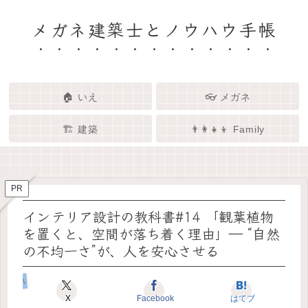
メガネ建築士とノウハウ手帳
🏠 いえ
👓 メガネ
🏗️ 建築
👨‍👩‍👧‍👦 Family
🏗️✨ 建築 × エンタメで、暮らし
🏠✨ 建築士と考える「いい家」
👓✨ メガネの奥にある「わたし
👨‍👩‍👧🌿 Family – 暮らしを育て
ってなんだろう？
をもっと面白く
る、わたしたちの時間
らしさ」を語る場所
PR
インテリア設計の教科書#14 「観葉植物
を置くと、空間が落ち着く理由」― “自然
の不均一さ”が、人を安心させる
いえのコダワリ
X
Facebook
はてブ