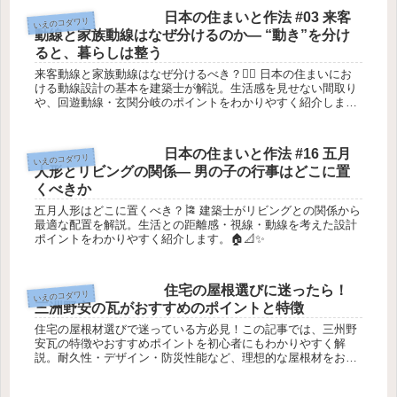
日本の住まいと作法 #03 来客
いえのコダワリ
動線と家族動線はなぜ分けるのか― “動き”を分け
ると、暮らしは整う
来客動線と家族動線はなぜ分けるべき？🚶‍♂️ 日本の住まいにお
ける動線設計の基本を建築士が解説。生活感を見せない間取り
や、回遊動線・玄関分岐のポイントをわかりやすく紹介しま
す。🏠📐✨
日本の住まいと作法 #16 五月
いえのコダワリ
人形とリビングの関係― 男の子の行事はどこに置
くべきか
五月人形はどこに置くべき？🎏 建築士がリビングとの関係から
最適な配置を解説。生活との距離感・視線・動線を考えた設計
ポイントをわかりやすく紹介します。🏠📐✨
住宅の屋根選びに迷ったら！
いえのコダワリ
三洲野安の瓦がおすすめのポイントと特徴
住宅の屋根材選びで迷っている方必見！この記事では、三州野
安瓦の特徴やおすすめポイントを初心者にもわかりやすく解
説。耐久性・デザイン・防災性能など、理想的な屋根材をお探
しならぜひご覧ください。