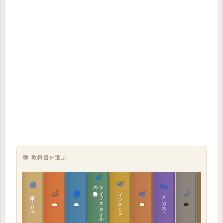
📚 教科書を選ぶ
🌿
🌿
🏯
🧭
👓
教科書
ラ
イ
フ
ス
タ
イ
ル
の
📐
🏠
🌿
🌙
インテリア設計
日本の住まいと作法
家づくりの教科書
メガネ｜転職
実施設計の教科書
性能設計の教科書
敷地設計の教科書
建築思想の教科書