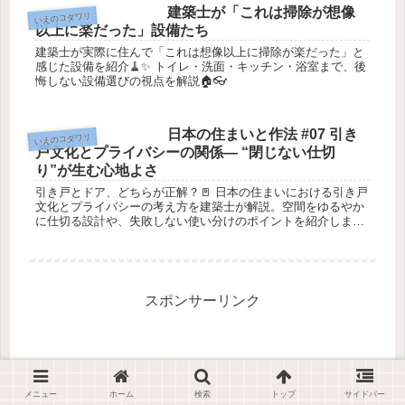
建築士が「これは掃除が想像
いえのコダワリ
以上に楽だった」設備たち
建築士が実際に住んで「これは想像以上に掃除が楽だった」と
感じた設備を紹介🧹✨ トイレ・洗面・キッチン・浴室まで、後
悔しない設備選びの視点を解説🏠👓
日本の住まいと作法 #07 引き
いえのコダワリ
戸文化とプライバシーの関係― “閉じない仕切
り”が生む心地よさ
引き戸とドア、どちらが正解？🚪 日本の住まいにおける引き戸
文化とプライバシーの考え方を建築士が解説。空間をゆるやか
に仕切る設計や、失敗しない使い分けのポイントを紹介しま
す。🏠📐✨
スポンサーリンク
メニュー
ホーム
検索
トップ
サイドバー