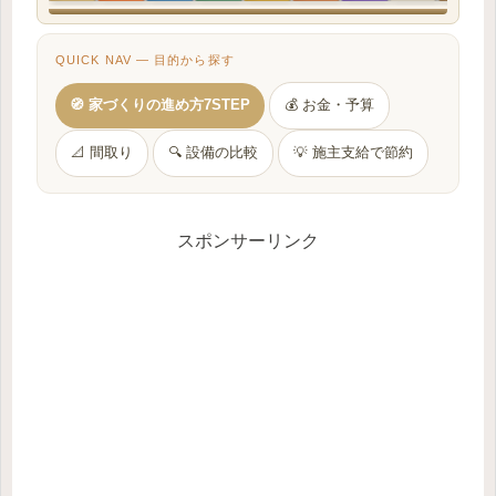
QUICK NAV — 目的から探す
🧭 家づくりの進め方7STEP
💰 お金・予算
📐 間取り
🔍 設備の比較
💡 施主支給で節約
スポンサーリンク