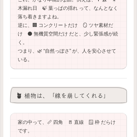
木漏れ日 🍃 葉っぱの揺れ って、なんとなく
落ち着きますよね。
逆に、🏢 コンクリートだけ 🪞 ツヤ素材だ
け ⚫️ 無機質空間だけ だと、少し緊張感が続
く。
つまり、🌿 “自然っぽさ” が、人を安心させて
いる。
🪴 植物は、「線を崩してくれる」
家の中って、📏 四角 🚪 直線 🪟 枠 だらけ
です。