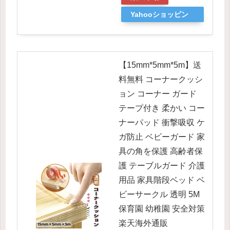
Yahooショッピン
グ
【15mm*5mm*5m】送
料無料 コーナークッシ
ョン コーナー ガード
テープ付き 柔かい コー
ナーパッド 衝撃吸収 ケ
ガ防止 ベビーガード 家
具の角を保護 高齢者保
護 テーブルガード 介護
用品 家具階段ベッド ベ
ビーサークル 透明 5M
保育園 幼稚園 安全対策
楽天海外通販