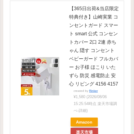
【365日出荷&当店限定
特典付き】山崎実業 コ
ンセントガード スマー
ト smart 公式 コンセン
トカバー 2口 2連 赤ち
ゃん 隠す コンセント
ベビーガード フルカバ
ー お子様 ほこり いた
ずら 防災 感電防止 安
心 リビング 4156 4157
created by
Rinker
¥1,580
(2026/08/06
15:25:54時点 楽天市場調
べ-
詳細)
Amazon
楽天市場