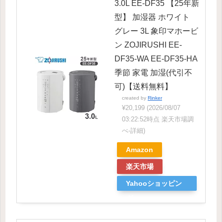
3.0L EE-DF35 【25年新
型】 加湿器 ホワイト
グレー 3L 象印マホービ
ン ZOJIRUSHI EE-
DF35-WA EE-DF35-HA
季節 家電 加湿(代引不
可)【送料無料】
created by
Rinker
¥20,199
(2026/08/07
03:22:52時点 楽天市場調
べ-
詳細)
Amazon
楽天市場
Yahooショッピン
グ