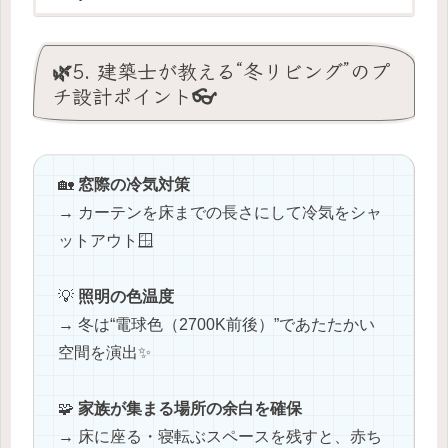
🌿5. 建築士が教える“冬リビング”のプ
チ設計ポイント👓
🏡
窓際の冷気対策
→ カーテンを床までの長さにして冷気をシャ
ットアウト🪟
💡
照明の色温度
→ 冬は“電球色（2700K前後）”であたたかい
空間を演出✨
🧩
家族が集まる場所の余白を確保
→ 床に座る・寝転ぶスペースを残すと、赤ち