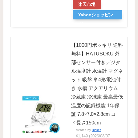
楽天市場
Yahooショッピン
グ
【1000円ポッキリ 送料
無料】HATUSOKU 外
部センサー付きデジタ
ル温度計 水温計 マグネ
ット 吸盤 単4形電池付
き 水槽 アクアリウム
冷蔵庫 冷凍庫 最高最低
温度の記録機能 1年保
証 7.8×7.0×2.8cm コー
ド長さ150cm
created by
Rinker
¥1,149
(2026/08/07