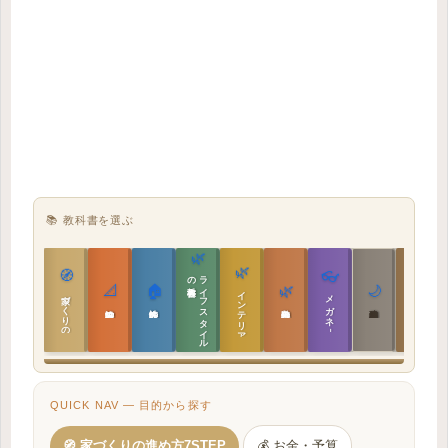
📚 教科書を選ぶ
🌿
🌿
🏯
🧭
👓
教科書
ラ
イ
フ
ス
タ
イ
ル
の
📐
🏠
🌿
🌙
インテリア設計
日本の住まいと作法
家づくりの教科書
メガネ｜転職
実施設計の教科書
性能設計の教科書
敷地設計の教科書
建築思想の教科書
QUICK NAV — 目的から探す
🧭 家づくりの進め方7STEP
💰 お金・予算