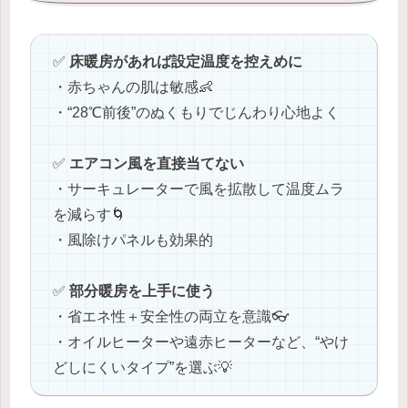
✅
床暖房があれば設定温度を控えめに
・赤ちゃんの肌は敏感👶
・“28℃前後”のぬくもりでじんわり心地よく
✅
エアコン風を直接当てない
・サーキュレーターで風を拡散して温度ムラ
を減らす🌀
・風除けパネルも効果的
✅
部分暖房を上手に使う
・省エネ性＋安全性の両立を意識👓
・オイルヒーターや遠赤ヒーターなど、“やけ
どしにくいタイプ”を選ぶ💡