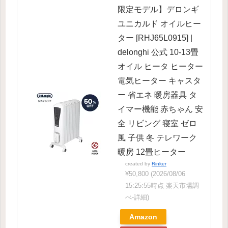
限定モデル】デロンギ
ユニカルド オイルヒー
ター [RHJ65L0915] |
delonghi 公式 10-13畳
オイル ヒータ ヒーター
電気ヒーター キャスタ
ー 省エネ 暖房器具 タ
イマー機能 赤ちゃん 安
全 リビング 寝室 ゼロ
風 子供 冬 テレワーク
暖房 12畳ヒーター
created by
Rinker
¥50,800
(2026/08/06
15:25:55時点 楽天市場調
べ-
詳細)
Amazon