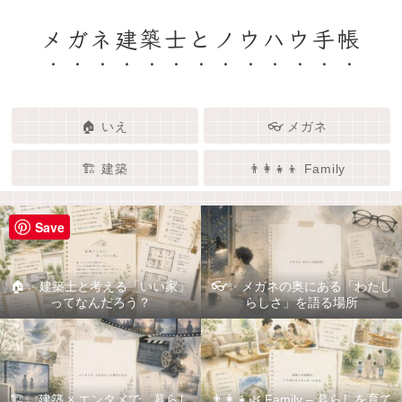
メガネ建築士とノウハウ手帳
🏠 いえ
👓 メガネ
🏗️ 建築
👨‍👩‍👧‍👦 Family
Save
🏠✨ 建築士と考える「いい家」
👓✨ メガネの奥にある「わたし
ってなんだろう？
らしさ」を語る場所
🏗️✨ 建築 × エンタメで、暮らし
👨‍👩‍👧🌿 Family – 暮らしを育て