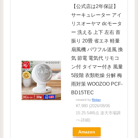
【公式店は2年保証】
サーキュレーター アイ
リスオーヤマ dcモータ
ー 洗える 上下 左右 首
振り 20畳 省エネ 軽量
扇風機 パワフル送風 換
気 節電 電気代 リモコ
ン付 タイマー付き 風量
5段階 衣類乾燥 分解 梅
雨対策 WOOZOO PCF-
BD15TEC
created by
Rinker
¥7,980
(2026/08/06
15:25:54時点 楽天市場調
べ-
詳細)
Amazon