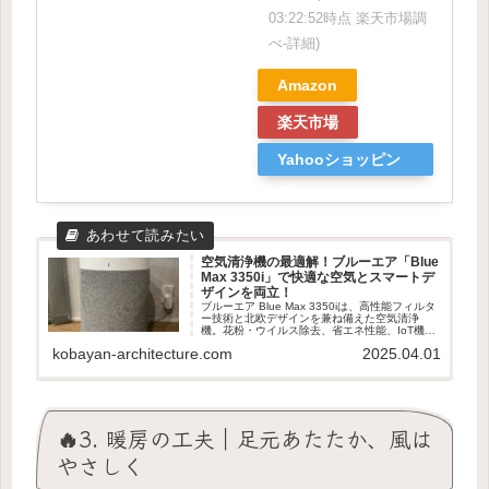
03:22:52時点 楽天市場調
べ-
詳細)
Amazon
楽天市場
Yahooショッピン
グ
空気清浄機の最適解！ブルーエア「Blue
Max 3350i」で快適な空気とスマートデ
ザインを両立！
ブルーエア Blue Max 3350iは、高性能フィルタ
ー技術と北欧デザインを兼ね備えた空気清浄
機。花粉・ウイルス除去、省エネ性能、IoT機能
で快適な暮らしを実現！
kobayan-architecture.com
2025.04.01
🔥3. 暖房の工夫｜足元あたたか、風は
やさしく