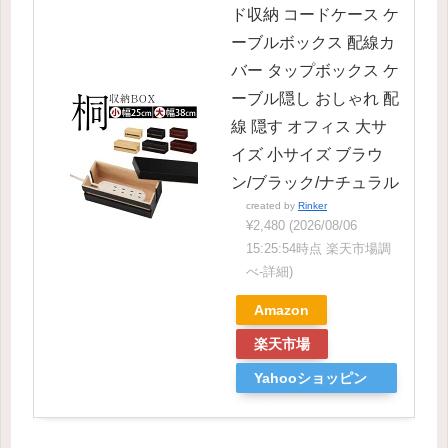
ド収納 コードケース ケ
ーブルボックス 配線カ
バー タップボックス ケ
ーブル隠し おしゃれ 配
線 隠す オフィス 大サ
イズ 小サイズ ブラウ
ン/ブラック/ナチュラル
created by
Rinker
¥2,480
(2026/08/06
15:25:54時点 楽天市場調
べ-
詳細)
Amazon
楽天市場
Yahooショッピン
グ