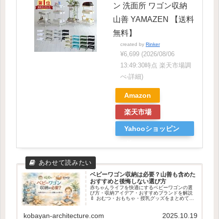
ン 洗面所 ワゴン収納
山善 YAMAZEN 【送料
無料】
created by
Rinker
¥6,699
(2026/08/06
13:49:30時点 楽天市場調
べ-
詳細)
Amazon
楽天市場
Yahooショッピン
グ
ベビーワゴン収納は必要？山善も含めた
おすすめと後悔しない選び方
赤ちゃんライフを快適にするベビーワゴンの選
び方・収納アイデア・おすすめブランドを解説
🍼 おむつ・おもちゃ・授乳グッズをまとめて整
理し、リビングや寝室で使いやすく🌿 キャスタ
ー付きやスリムタイプも紹介👶✨
kobayan-architecture.com
2025.10.19