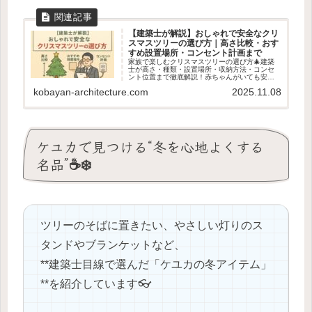
【建築士が解説】おしゃれで安全なクリ
スマスツリーの選び方｜高さ比較・おす
すめ設置場所・コンセント計画まで
家族で楽しむクリスマスツリーの選び方🎄建築
士が高さ・種類・設置場所・収納方法・コンセ
ント位置まで徹底解説！赤ちゃんがいても安心
なおしゃれツリーも紹介👓✨
kobayan-architecture.com
2025.11.08
ケユカで見つける“冬を心地よくする
名品”☕️❄️
ツリーのそばに置きたい、やさしい灯りのス
タンドやブランケットなど、
**建築士目線で選んだ「ケユカの冬アイテム」
**を紹介しています👓