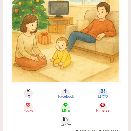
X
Facebook
はてブ
Pocket
LINE
Pinterest
コピー