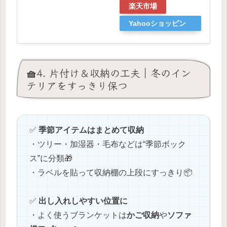
楽天市場
Yahooショッピン
グ
🧺4. 片付け＆収納の工夫｜冬のイン
テリアをすっきり保つ
✅
季節アイテムはまとめて収納
・ツリー・加湿器・毛布などは“季節ボック
ス”に分類🎁
・ラベルを貼って収納棚の上段にすっきり📦
✅
出し入れしやすい位置に
・よく使うブランケットは
かご収納
や
ソファ