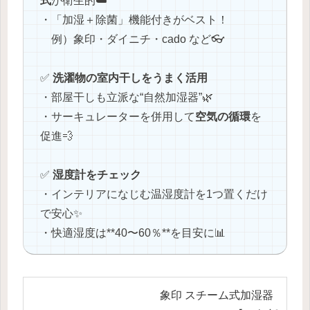
式
が衛生的☁️
・「加湿＋除菌」機能付きがベスト！
例）象印・ダイニチ・cado など👓
✅
洗濯物の室内干しをうまく活用
・部屋干しも立派な“自然加湿器”🌿
・サーキュレーターを併用して
空気の循環
を
促進💨
✅
湿度計をチェック
・インテリアになじむ温湿度計を1つ置くだけ
で安心✨
・快適湿度は**40〜60％**を目安に📊
象印 スチーム式加湿器