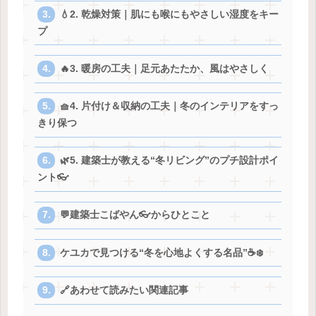
💧2. 乾燥対策｜肌にも喉にもやさしい湿度をキー
プ
🔥3. 暖房の工夫｜足元あたたか、風はやさしく
🧺4. 片付け＆収納の工夫｜冬のインテリアをすっ
きり保つ
🌿5. 建築士が教える“冬リビング”のプチ設計ポイ
ント👓
💬建築士こばやん👓からひとこと
ケユカで見つける“冬を心地よくする名品”☕️❄️
🔗あわせて読みたい関連記事