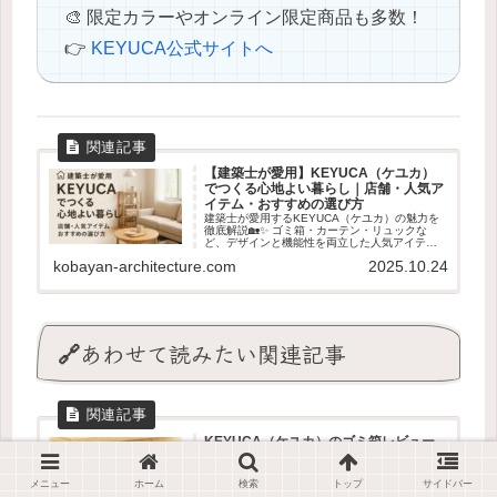
🎨 限定カラーやオンライン限定商品も多数！
👉
KEYUCA公式サイトへ
【建築士が愛用】KEYUCA（ケユカ）
でつくる心地よい暮らし｜店舗・人気ア
イテム・おすすめの選び方
建築士が愛用するKEYUCA（ケユカ）の魅力を
徹底解説🏡✨ ゴミ箱・カーテン・リュックな
ど、デザインと機能性を両立した人気アイテム
を紹介👓 暮らしを整える“建築士目線の選び
kobayan-architecture.com
2025.10.24
方”もわかります🌿
🔗あわせて読みたい関連記事
KEYUCA（ケユカ）のゴミ箱レビュー
｜おしゃれで使いやすい人気モデルを建
築士が徹底解説
メニュー
ホーム
検索
トップ
サイドバー
「KEYUCA（ケユカ）のゴミ箱を建築士が徹底