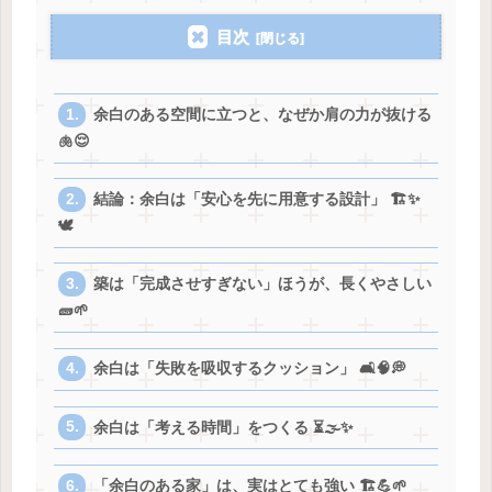
目次
余白のある空間に立つと、なぜか肩の力が抜ける
🫁😌
結論：余白は「安心を先に用意する設計」 🏗️✨
🕊️
築は「完成させすぎない」ほうが、長くやさしい
🧱🌱
余白は「失敗を吸収するクッション」 🛋️🧠💭
余白は「考える時間」をつくる ⏳🌫️✨
「余白のある家」は、実はとても強い 🏗️💪🌱