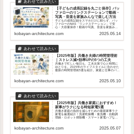
【子どもの成長記録を丸ごと保存】バッ
ファローのリンクステーションで動画・
写真・音楽を家族みんなで楽しむ方法
子どもの成長記録をスマホだけに頼らず、バッ
ファローのNAS「リンクステーション」で安
心・大容量保存！動画や写真、音楽を家族みん
なで楽しむための使い方やメリット・デメリッ
kobayan-architecture.com
2025.05.14
トをわかりやすく解説します。
【2025年版】共働き夫婦の時間管理術
｜ストレス減×効率UPの5つの工夫
共働きで忙しい毎日も、工夫次第で心と時間に
ゆとりを。2025年のライフスタイルに合わせた
最新の時間管理術5選を紹介。家庭と仕事のバラ
ンスを整えたい夫婦におすすめの実践アイデア
を解説します。
kobayan-architecture.com
2025.05.10
【2025年版】共働き家庭におすすめ！
家事がラクになる時短家電5選
共働き家庭の負担を減らすための最新家事ラク
家電を厳選紹介！洗濯乾燥機・食洗機・自動調
理鍋・ロボット掃除機・スマート家電ハブな
ど、時短・効率化に役立つアイテム5選を徹底解
説。
kobayan-architecture.com
2025.05.07