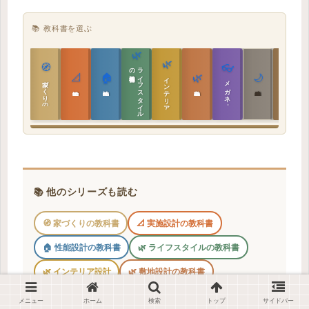
📚 教科書を選ぶ
🌿
🌿
🏯
🧭
👓
教科書
ラ
イ
フ
ス
タ
イ
ル
の
📐
🏠
🌿
🌙
インテリア設計
日本の住まいと作法
家づくりの教科書
メガネ｜転職
実施設計の教科書
性能設計の教科書
敷地設計の教科書
建築思想の教科書
📚 他のシリーズも読む
🧭 家づくりの教科書
📐 実施設計の教科書
🏠 性能設計の教科書
🌿 ライフスタイルの教科書
🌿 インテリア設計
🌿 敷地設計の教科書
👓 メガネ｜転職
🌙 建築思想の教科書
メニュー
ホーム
検索
トップ
サイドバー