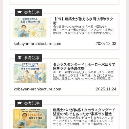
かる！
【PR】建築士が教える水回り掃除ラク
術
👓✨建築士パパが教える「水回り掃除ラク
術」！ホーロー素材の魅力・マグネット収納の
便利さ・タカラスタンダードで実現する“拭くだ
けでキレイ”生活を徹底解説。キッチン・浴室・
洗面が驚くほどラクになる理由を紹介します💖
🧼
kobayan-architecture.com
2025.12.03
タカラスタンダード｜ホーロー水回りで
家事ラク＆快適体験
ホーロー素材で有名なタカラのキッチン・浴室
は、掃除のしやすさ・耐久性・カビにくさが圧
倒的。建築士パパがショールームで実際に確認
すべきポイントや、ホーロー水回りの魅力をわ
かりやすく紹介。新築・リフォームの前に読ん
でおきたい家事ラクの知恵🧽✨
kobayan-architecture.com
2025.11.24
建築士パパが体感！タカラスタンダード
浴室の“冬でもあったか”家事ラク構造
【建築士パパの体験レビュー】タカラスタンダ
ードの浴室をショールームで徹底チェック！冬
でもあったかい理由、ホーロー素材のメリッ
ト、家事ラクのマグネット収納まで建築士目線