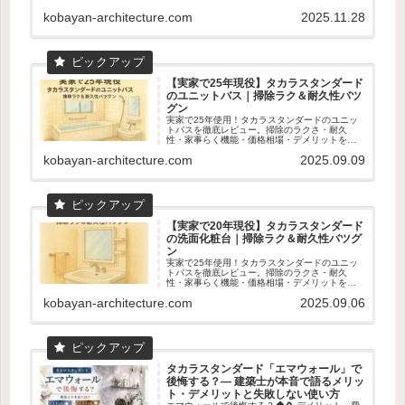
で詳しく解説。寒いお風呂を快適にしたい人必
見のPR記事です。
kobayan-architecture.com
2025.11.28
【実家で25年現役】タカラスタンダード
のユニットバス｜掃除ラク＆耐久性バツ
グン
実家で25年使用！タカラスタンダードのユニッ
トバスを徹底レビュー。掃除のラクさ・耐久
性・家事らく機能・価格相場・デメリットを数
字入りで解説。ショールーム体感の魅力も！
kobayan-architecture.com
2025.09.09
【実家で20年現役】タカラスタンダード
の洗面化粧台｜掃除ラク＆耐久性バツグ
ン
実家で25年使用！タカラスタンダードのユニッ
トバスを徹底レビュー。掃除のラクさ・耐久
性・家事らく機能・価格相場・デメリットを数
字入りで解説。ショールーム体感の魅力も！
kobayan-architecture.com
2025.09.06
タカラスタンダード「エマウォール」で
後悔する？― 建築士が本音で語るメリッ
ト・デメリットと失敗しない使い方