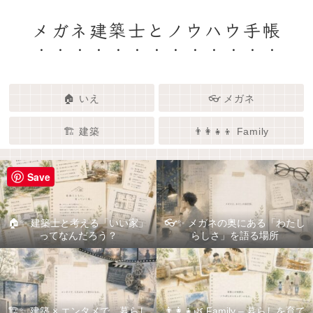
メガネ建築士とノウハウ手帳
🏠 いえ
👓 メガネ
🏗️ 建築
👨‍👩‍👧‍👦 Family
Save
🏠✨ 建築士と考える「いい家」
👓✨ メガネの奥にある「わたし
ってなんだろう？
らしさ」を語る場所
🏗️✨ 建築 × エンタメで、暮らし
👨‍👩‍👧🌿 Family – 暮らしを育て