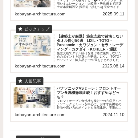
エマウォールで後悔する？🏠🧲 デメリット・費
用シミュレーション・比較表・失敗例まで建築
士が本音解説💡 採用前に読むべき完全ガイド 👓
✨
kobayan-architecture.com
2025.09.11
【建築士が厳選】施主支給で後悔しない
タオル掛け50選｜LIXIL・TOTO・
Panasonic・カワジュン・セラトレーデ
ィング・カクダイ・KOHLER・通販
施主支給でタオル掛けを選ぶ際に後悔しないた
めのポイントを建築士が解説。LIXIL・TOTO・
カワジュン・輸入品まで50選をまとめました。
失敗しない素材・取付位置の基準も紹介。
kobayan-architecture.com
2025.08.14
パナソニックVSミーレ：フロントオー
プン食洗機徹底比較！おすすめはどっ
ち？
フロントオープン食洗機を検討中の方必見！パ
ナソニックとミーレを中心に、おすすめ機種の
特徴や選び方のポイントを徹底比較。実際のユ
ーザー体験も交えて、あなたに最適な食洗機選
kobayan-architecture.com
2024.11.10
びをサポートします。容量、乾燥機能、使いや
すさなど、知っておくべき情報が満載です。