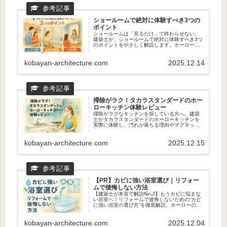
ショールームで絶対に体験すべき3つの
ポイント
ショールームは「見るだけ」で終わらせない。
建築士が、ショールームで絶対に体験すべき3つ
のポイントをやさしく解説します。ホーローの
質感、動線のリアル、マグネット収納の使い心
地まで。新築・リフォームどちらにも役立つ、
後悔しない見学のコツがわかる記事です。
kobayan-architecture.com
2025.12.14
掃除がラク！タカラスタンダードのホー
ローキッチン体験レビュー
掃除がラクなキッチンを探している方へ。建築
士がタカラスタンダードのホーローキッチンを
実際に体験し、汚れが落ちる理由やマグネット
収納の使い心地を正直レビュー。リフォームと
の相性やショールームで見るべきポイントもわ
かる、後悔しないキッチン選びの記事です。
kobayan-architecture.com
2025.12.15
【PR】カビに強い浴室選び｜リフォー
ムで後悔しない方法
【建築士が本音で解説👓🛁】もうカビに悩まな
い浴室へ！リフォームで後悔しないための“カビ
に強い浴室の選び方”を徹底解説。ホーローの汚
れ落ち・乾きやすさ・マグネット収納など、タ
カラスタンダードが選ばれる理由を専門目線で
紹介。ショールームで確認すべきポイントもわ
kobayan-architecture.com
2025.12.04