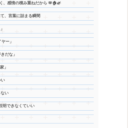
、感情の積み重ねだから 🫶🏠🌿
われて、言葉に詰まる瞬間
る」
イヤー」
好きだな」
く家」
いい
しない
、説明できなくていい