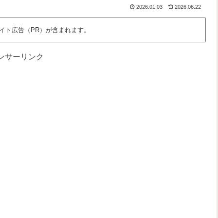
な
さ
っ
、
2026.01.03
2026.06.22
ん
」
と
わ
だ
を
面
た
ろ
語
白
し
イト広告（PR）が含まれます。
う
る
く
た
？
場
ち
所
の
ンサーリンク
時
間