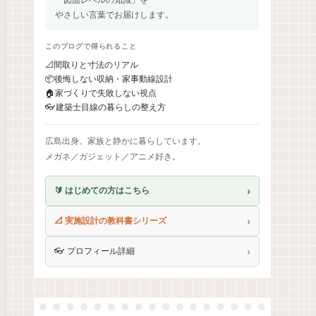
やさしい言葉でお届けします。
このブログで得られること
📐
間取りと寸法のリアル
📦
後悔しない収納・家事動線設計
🏠
家づくりで失敗しない視点
👓
建築士目線の暮らしの整え方
広島出身。家族と静かに暮らしています。
メガネ／ガジェット／アニメ好き。
›
🔰 はじめての方はこちら
›
📐 実施設計の教科書シリーズ
›
👓 プロフィール詳細