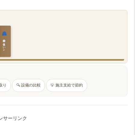
🏯
日本の住まいと作法
間取り
🔍 設備の比較
💡 施主支給で節約
ンサーリンク