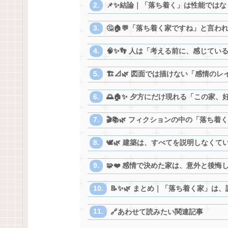
📌✨結論｜「落ち着く」は性能ではなく
🤔🏠💬「落ち着く家ですね」と言
🧠✨👣 人は「考える前に、感じてい
🏗📐🌿 図面では描けない「感情のレ
🌅🏠✨ 夕方にだけ現れる「この家、
🎬📚🌿 フィクションの中の「落ち着
🕊️🌿 建築は、すべてを説明しなくて
🧩❤️ 感情で決めた家は、意外と後悔
📝✨🌿 まとめ｜「落ち着く家」は
🔗あわせて読みたい関連記事