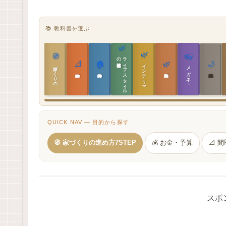
📚 教科書を選ぶ
🌿
🌿
🧭
👓
教科書
ラ
イ
フ
ス
タ
イ
ル
の
📐
🏠
🌿
🌙
インテリア設計
家づくりの教科書
メガネ｜転職
実施設計の教科書
性能設計の教科書
敷地設計の教科書
建築思想の教科書
QUICK NAV — 目的から探す
🧭 家づくりの進め方7STEP
💰 お金・予算
📐 
スポ