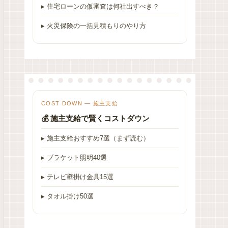
▸ 住宅ローンの仮審査は何社出すべき？
▸ 火災保険の一括見積もりのやり方
COST DOWN — 施主支給
💰 施主支給で賢くコストダウン
▸ 施主支給おすすめ7選（まず読む）
▸ ブラケット照明40選
▸ テレビ壁掛け金具15選
▸ タオル掛け50選