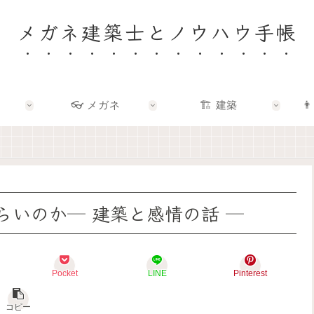
メガネ建築士とノウハウ手帳
👓 メガネ
🏗️ 建築
👨
🏠
👓
🏗️
👨‍👩‍👧
✨
✨
✨
🌿
建
メ
建
F
築
ガ
築
a
士
ネ
×
m
と
の
エ
i
考
奥
ン
l
え
に
タ
y
らいのか─ 建築と感情の話 ─
る
あ
メ
–
「
る
で
暮
い
「
、
ら
い
わ
暮
し
家
た
ら
を
Pocket
LINE
Pinterest
」
し
し
育
っ
ら
を
て
て
し
も
る
コピー