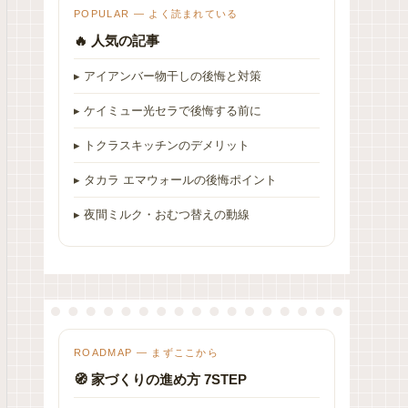
POPULAR — よく読まれている
🔥 人気の記事
▸ アイアンバー物干しの後悔と対策
▸ ケイミュー光セラで後悔する前に
▸ トクラスキッチンのデメリット
▸ タカラ エマウォールの後悔ポイント
▸ 夜間ミルク・おむつ替えの動線
ROADMAP — まずここから
🧭 家づくりの進め方 7STEP