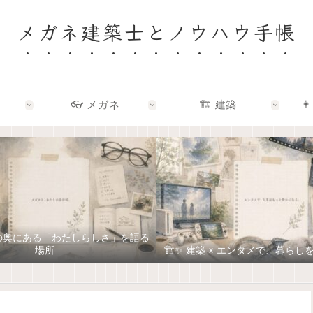
メガネ建築士とノウハウ手帳
👓 メガネ
🏗️ 建築
👨
ネの奥にある「わたしらしさ」を語る
場所
🏗️✨ 建築 × エンタメで、暮ら