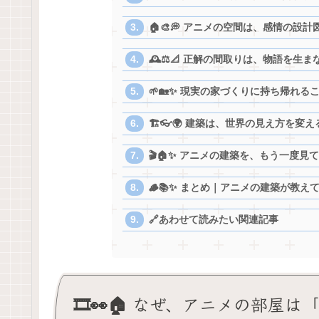
🏠🎨💭 アニメの空間は、感情の設計
🕰️⚖️📐 正解の間取りは、物語を生ま
🌱🏡✨ 現実の家づくりに持ち帰れる
🏗👓🌍 建築は、世界の見え方を変
🎬🏠✨ アニメの建築を、もう一度見
🪵📚✨ まとめ｜アニメの建築が教え
🔗あわせて読みたい関連記事
🎞️👀🏠 なぜ、アニメの部