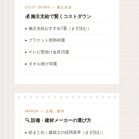
COST DOWN — 施主支給
💰 施主支給で賢くコストダウン
▸ 施主支給おすすめ7選（まず読む）
▸ ブラケット照明40選
▸ テレビ壁掛け金具15選
▸ タオル掛け50選
MAKER — 設備・建材
🔍 設備・建材メーカーの選び方
▸ 総まとめ｜建築士の採用基準（まず読む）