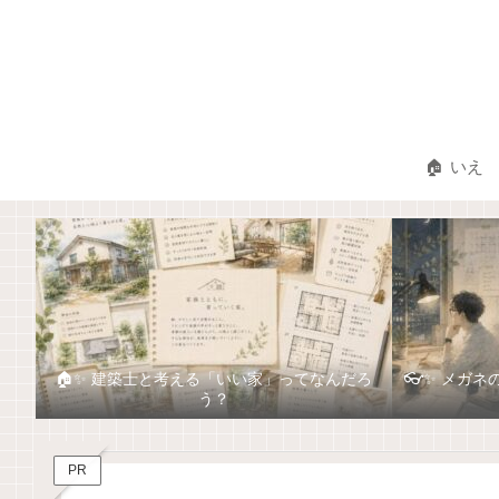
🏠 いえ
🏠✨ 建築士と考える「いい家」ってなんだろ
👓✨ メガ
う？
PR