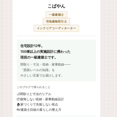
こばやん
一級建築士
宅地建物取引士
インテリアコーディネーター
住宅設計12年。
150棟以上の実施設計に携わった
現役の一級建築士です。
間取り・寸法・収納・家事動線——
「図面レベルの知識」を
やさしい言葉でお届けします。
このブログで得られること
📐
間取りと寸法のリアル
📦
後悔しない収納・家事動線設計
🏠
家づくりで失敗しない視点
👓
建築士目線の暮らしの整え方