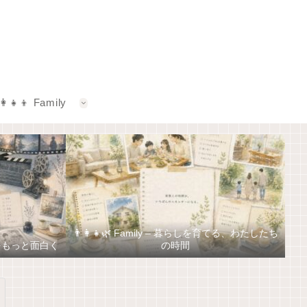
‍👩‍👧‍👦 Family
👨‍👩‍👧🌿 Family – 暮らしを育てる、わたしたち
しをもっと面白く
の時間