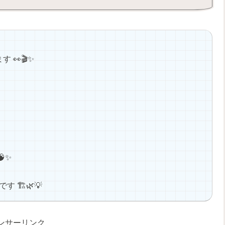
👀🎬✨
✨
す 🏗🌿💡
ンサーリンク