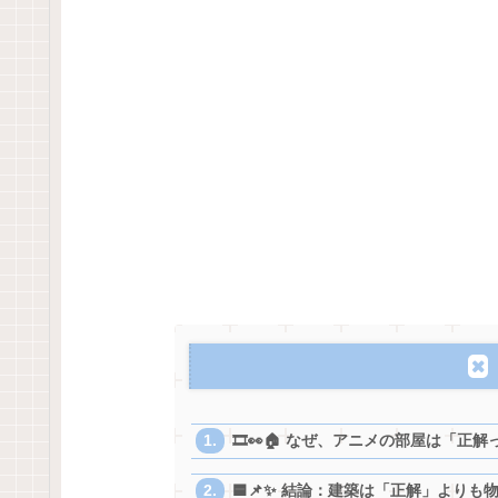
🎞️👀🏠 なぜ、アニメの部屋は「
🟦📌✨ 結論：建築は「正解」よりも