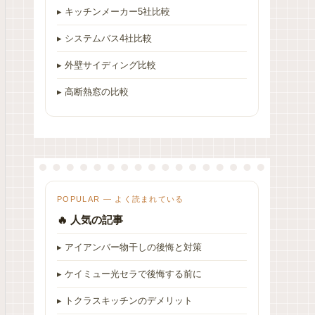
▸ キッチンメーカー5社比較
▸ システムバス4社比較
▸ 外壁サイディング比較
▸ 高断熱窓の比較
POPULAR — よく読まれている
🔥 人気の記事
▸ アイアンバー物干しの後悔と対策
▸ ケイミュー光セラで後悔する前に
▸ トクラスキッチンのデメリット