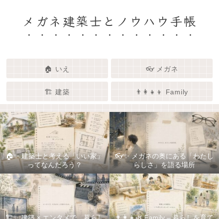
メガネ建築士とノウハウ手帳
🏠 いえ
👓 メガネ
🏗️ 建築
👨‍👩‍👧‍👦 Family
🏠✨ 建築士と考える「いい家」
👓✨ メガネの奥にある「わたし
ってなんだろう？
らしさ」を語る場所
🏗️✨ 建築 × エンタメで、暮らし
👨‍👩‍👧🌿 Family – 暮らしを育て