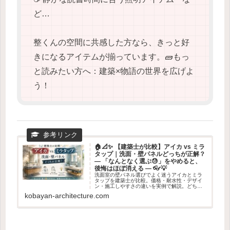
ど…
整くんの空間に共感した方なら、きっと好
きになるアイテムが揃っています。🧱もっ
と読みたい方へ：建築×物語の世界を広げよ
う！
🏠📐✨ 【建築士が比較】アイカ vs ミラ
タップ｜洗面・壁パネルどっちが正解？
― 「なんとなく選ぶ😓」をやめると、
後悔はほぼ消える ― 👓💡
洗面室の壁パネル選びでよく迷うアイカとミラ
タップを建築士が比較。価格・耐水性・デザイ
ン・施工しやすさの違いを実例で解説。どちら
を選ぶべきか結論も提示します。
kobayan-architecture.com