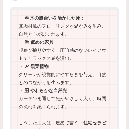
・ ☘️
木の風合いを活かした床
：
無垢材風のフローリングが温かみを生み、
自然と心がほぐれます。
・ 📚
低めの家具
：
視線が通りやすく、圧迫感のないレイアウ
トでリラックス感を演出。
・ 🌿
観葉植物
：
グリーンが視覚的にやすらぎを与え、自然
とのつながりを生みます。
・ 🪟
やわらかな自然光
：
カーテンを通して光がやさしく入り、時間
の流れを感じられます。
こうした工夫は、建築で言う「
住宅セラピ