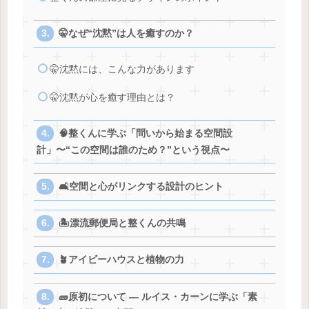
🤫なぜ“沈黙”は人を癒すのか？
🤫沈黙には、こんな力があります
🤫沈黙が心を癒す理由とは？
🧠整くんに学ぶ「問いから始まる空間設
計」〜“この空間は誰のため？”という視点〜
🛋️空間と心がリンクする設計のヒント
🏝️漂流郵便局と整くんの共鳴
🪴アイビーハウスと植物の力
🧱原初について ― ルイス・カーンに学ぶ「素