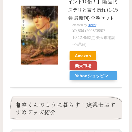
イント10倍！】[新品]ミ
ステリと言う勿れ (1-15
巻 最新刊) 全巻セット
created by
Rinker
¥9,504
(2026/08/07
10:12:45時点 楽天市場調
べ-
詳細)
Amazon
楽天市場
Yahooショッピン
グ
🪴整くんのように暮らす：建築士おす
すめグッズ紹介