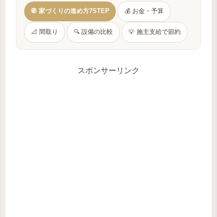
🧭 家づくりの進め方7STEP
💰 お金・予算
📐 間取り
🔍 設備の比較
💡 施主支給で節約
スポンサーリンク