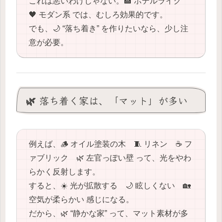
これは悪いわけじゃない。🏨 ホテルライク
🖤 モダン系 では、むしろ効果的です。
でも、🌙 “落ち着き” を作りたいなら、少し注
意が必要。
🌿 落ち着く家は、「マット」が多い
例えば、🪵 オイル塗装の木 🧵 リネン ☕️ フ
ァブリック 🌿 左官っぽい壁 って、光をやわ
らかく反射します。
すると、☀️ 光が拡散する 🌙 眩しくない 🏡
空気が柔らかい 感じになる。
だから、🌿 “静かな家” って、マット素材が多