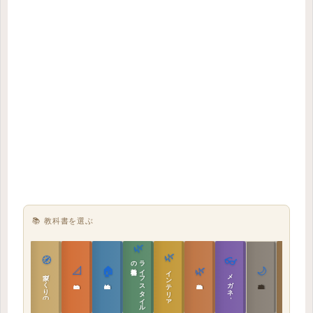
📚 教科書を選ぶ
🌿
🌿
🏯
🧭
👓
教科書
ラ
イ
フ
ス
タ
イ
ル
の
📐
🏠
🌿
🌙
インテリア設計
日本の住まいと作法
家づくりの教科書
メガネ｜転職
実施設計の教科書
性能設計の教科書
敷地設計の教科書
建築思想の教科書