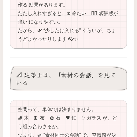
作る 効果があります。
ただし入れすぎると、❄️ 冷たい 😵‍💫 緊張感が
強い になりやすい。
だから、🌿 “少しだけ入れる” くらいが、ちょ
うどよかったりします 👓✨
📐 建築士は、「素材の会話」を見て
いる
空間って、単体では決まりません。
🪵 木 🧵 布 🪨 石 🖤 鉄 ✨ ガラス が、ど
う組み合わさるか。
つまり、🌿 “素材同士の会話” で、空気感が決