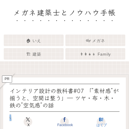
メガネ建築士とノウハウ手帳
🏠 いえ
👓 メガネ
🏗️ 建築
👨‍👩‍👧‍👦 Family
🏗️✨ 建築 × エンタメで、暮らし
🏠✨ 建築士と考える「いい家」
👓✨ メガネの奥にある「わたし
👨‍👩‍👧🌿 Family – 暮らしを育て
ってなんだろう？
をもっと面白く
る、わたしたちの時間
らしさ」を語る場所
PR
インテリア設計の教科書#07 「”素材感”が
揃うと、空間は整う」― ツヤ・布・木・
鉄の”空気感”の話
いえのコダワリ
X
Facebook
はてブ