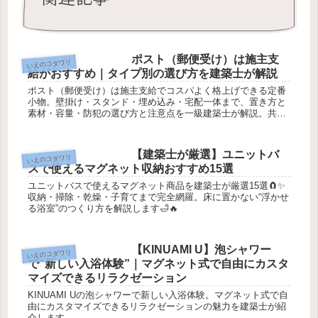
ポスト（郵便受け）は施主支
いえのコダワリ
給がおすすめ｜タイプ別の選び方を建築士が解説
ポスト（郵便受け）は施主支給でコスパよく格上げできる定番
小物。壁掛け・スタンド・埋め込み・宅配一体まで、置き方と
素材・容量・防犯の選び方と注意点を一級建築士が解説。共働
きは宅配一体型が最有力。
【建築士が厳選】ユニットバ
いえのコダワリ
スで使えるマグネット収納おすすめ15選
ユニットバスで使えるマグネット商品を建築士が厳選15選🧲✨
収納・掃除・乾燥・子育てまで完全網羅。床に置かない“浮かせ
る浴室”のつくり方を解説します🛁🔥
【KINUAMI U】泡シャワー
いえのコダワリ
で“新しい入浴体験”｜マグネット式で自由にカスタ
マイズできるリラクゼーション
KINUAMI Uの泡シャワーで新しい入浴体験。マグネット式で自
由にカスタマイズできるリラクゼーションの魅力を建築士が紹
介します。