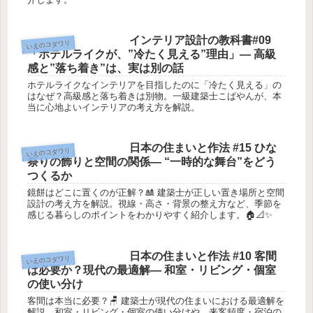
インテリア設計の教科書#09
いえのコダワリ
「ホテルライクが、”冷たく見える”理由」― 高級
感と”落ち着き”は、実は別の話
ホテルライクなインテリアを目指したのに「冷たく見える」の
はなぜ？高級感と落ち着きは別物。一級建築士こばやんが、本
当に心地よいインテリアの考え方を解説。
日本の住まいと作法 #15 ひな
いえのコダワリ
祭りの飾りと空間の関係― “一時的な舞台”をどう
つくるか
鏡餅はどこに置くのが正解？🎎 建築士が正しい置き場所と空間
設計の考え方を解説。視線・高さ・背景の整え方など、季節を
感じる暮らしのポイントをわかりやすく紹介します。🏠📐✨
日本の住まいと作法 #10 客間
いえのコダワリ
は必要か？現代の最適解― 和室・リビング・個室
の使い分け
客間は本当に必要？🪑 建築士が現代の住まいにおける最適解を
解説。和室・リビング・個室の使い分けや、来客頻度・宿泊の