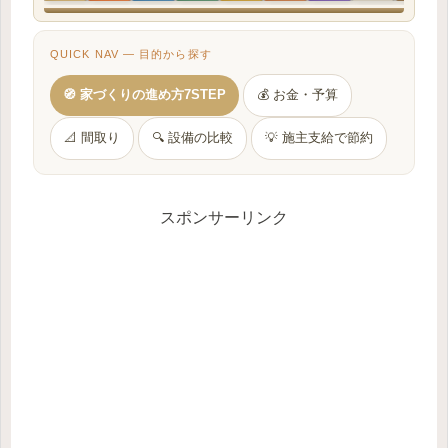
QUICK NAV — 目的から探す
🧭 家づくりの進め方7STEP
💰 お金・予算
📐 間取り
🔍 設備の比較
💡 施主支給で節約
スポンサーリンク