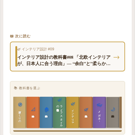
📖 次に読む
🌿 インテリア設計 #09
→
インテリア設計の教科書#08 「北欧インテリア
が、日本人に合う理由」― “余白”と”柔らかい
光”のデザイン
📚 教科書を選ぶ
🌿
🌿
🏯
🧭
👓
教科書
ラ
イ
フ
ス
タ
イ
ル
の
📐
🏠
🌿
🌙
インテリア設計
日本の住まいと作法
家づくりの教科書
メガネ｜転職
実施設計の教科書
性能設計の教科書
敷地設計の教科書
建築思想の教科書