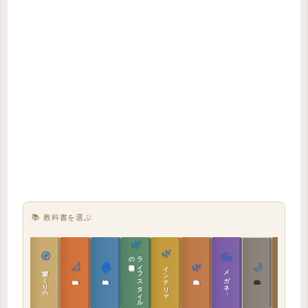
📚 教科書を選ぶ
🌿
🌿
🏯
🧭
👓
教科書
ラ
イ
フ
ス
タ
イ
ル
の
📐
🏠
🌿
🌙
インテリア設計
日本の住まいと作法
家づくりの教科書
メガネ｜転職
実施設計の教科書
性能設計の教科書
敷地設計の教科書
建築思想の教科書