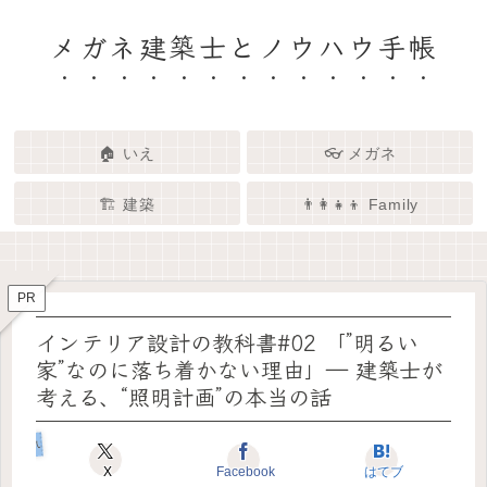
メガネ建築士とノウハウ手帳
🏠 いえ
👓 メガネ
🏗️ 建築
👨‍👩‍👧‍👦 Family
🏗️✨ 建築 × エンタメで、暮らし
🏠✨ 建築士と考える「いい家」
👓✨ メガネの奥にある「わたし
👨‍👩‍👧🌿 Family – 暮らしを育て
ってなんだろう？
をもっと面白く
る、わたしたちの時間
らしさ」を語る場所
PR
インテリア設計の教科書#02 「”明るい
家”なのに落ち着かない理由」― 建築士が
考える、“照明計画”の本当の話
いえのコダワリ
X
Facebook
はてブ