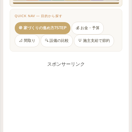
QUICK NAV — 目的から探す
🧭 家づくりの進め方7STEP
💰 お金・予算
📐 間取り
🔍 設備の比較
💡 施主支給で節約
スポンサーリンク