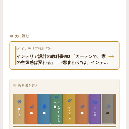
📖 次に読む
🌿 インテリア設計 #04
→
インテリア設計の教科書#03 「カーテンで、家
の空気感は変わる」― “窓まわり”は、インテリ
アの半分です
📚 教科書を選ぶ
🌿
🌿
🏯
🧭
👓
教科書
ラ
イ
フ
ス
タ
イ
ル
の
📐
🏠
🌿
🌙
インテリア設計
日本の住まいと作法
家づくりの教科書
メガネ｜転職
実施設計の教科書
性能設計の教科書
敷地設計の教科書
建築思想の教科書