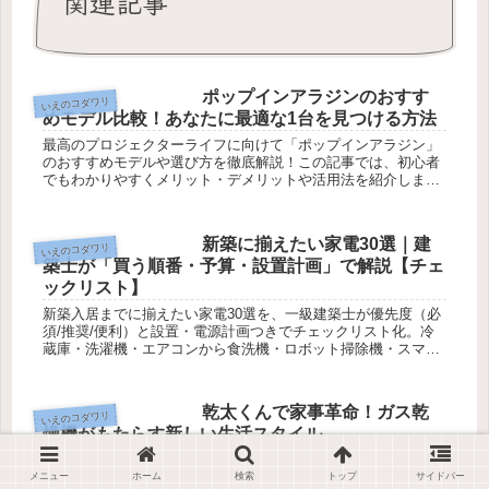
関連記事
ポップインアラジンのおすす
いえのコダワリ
めモデル比較！あなたに最適な1台を見つける方法
最高のプロジェクターライフに向けて「ポップインアラジン」
のおすすめモデルや選び方を徹底解説！この記事では、初心者
でもわかりやすくメリット・デメリットや活用法を紹介しま
す。
新築に揃えたい家電30選｜建
いえのコダワリ
築士が「買う順番・予算・設置計画」で解説【チェ
ックリスト】
新築入居までに揃えたい家電30選を、一級建築士が優先度（必
須/推奨/便利）と設置・電源計画つきでチェックリスト化。冷
蔵庫・洗濯機・エアコンから食洗機・ロボット掃除機・スマー
ト家電まで、買う順番と予算の考え方がわかります。
乾太くんで家事革命！ガス乾
いえのコダワリ
燥機がもたらす新しい生活スタイル
乾太くん（ガス乾燥機）で家事革命。乾燥の速さ・仕上がり・
設置のコツまで、建築士が暮らしが変わる理由を解説します。
メニュー
ホーム
検索
トップ
サイドバー