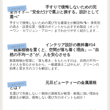
手すりで後悔しないための完
いえのコダワリ
全ガイド― “安全だけで選ぶと損する。設計として
選べ”
手すりで後悔しないための選び方を建築士が解説👓🪜✨ 身長別
の高さ・設置位置・強度のポイントからおすすめ製品（オンリ
ーワン・カワジュン・アロー）までわかりやすく紹介します🏠
📐
インテリア設計の教科書#14
いえのコダワリ
「観葉植物を置くと、空間が落ち着く理由」― “自
然の不均一さ”が、人を安心させる
観葉植物が部屋に「落ち着き」をもたらすのは、自然の不均一
さが人を安心させるから。一級建築士こばやんが、グリーンの
効果と置き方のコツを解説します。
元旦ビューティーの金属屋根
いえのコダワリ
とは？
瓦選びで失敗しない！鶴弥の屋根瓦が耐震・耐風に強い理由を
建築士が解説。後悔しない選び方のポイントも紹介！