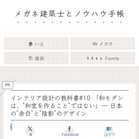
メガネ建築士とノウハウ手帳
🏠 いえ
👓 メガネ
🏗️ 建築
👨‍👩‍👧‍👦 Family
🏗️✨ 建築 × エンタメで、暮らし
🏠✨ 建築士と考える「いい家」
👓✨ メガネの奥にある「わたし
👨‍👩‍👧🌿 Family – 暮らしを育て
ってなんだろう？
をもっと面白く
る、わたしたちの時間
らしさ」を語る場所
PR
インテリア設計の教科書#10 「和モダン
は、”和室を作ること”ではない」― 日本
の”余白”と”陰影”のデザイン
いえのコダワリ
X
Facebook
はてブ