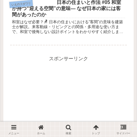
日本の住まいと作法 #05 和室
いえのコダワリ
が持つ“迎える空間”の意味― なぜ日本の家には客
間があったのか
和室はなぜ必要？🪑 日本の住まいにおける“客間”の意味を建築
士が解説。来客動線・リビングとの関係・多用途な使い方ま
で、和室で後悔しない設計ポイントをわかりやすく紹介しま
す。🏠📐✨
スポンサーリンク
メニュー
ホーム
検索
トップ
サイドバー