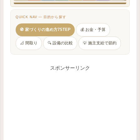
QUICK NAV — 目的から探す
🧭 家づくりの進め方7STEP
💰 お金・予算
📐 間取り
🔍 設備の比較
💡 施主支給で節約
スポンサーリンク