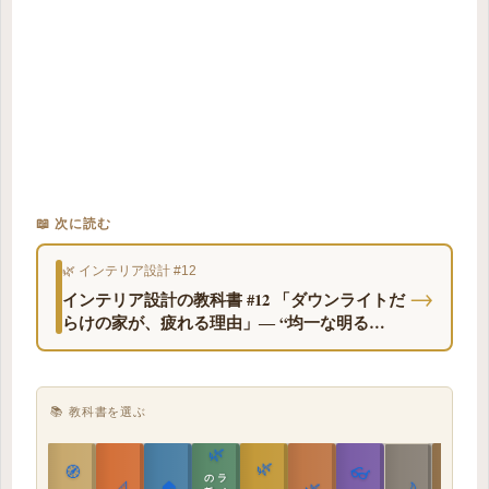
📖 次に読む
🌿 インテリア設計 #12
→
インテリア設計の教科書 #12 「ダウンライトだ
らけの家が、疲れる理由」― “均一な明る
さ”は、本当に快適？
📚 教科書を選ぶ
🌿
🌿
🏯
🧭
👓
教科書
📐
🏠
🌿
🌙