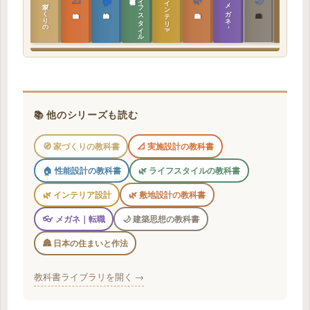
ラ
イ
フ
ス
タ
イ
ル
の
インテリア設計
日本の住まいと作法
家づくりの教科書
メガネ｜転職
実施設計の教科書
性能設計の教科書
敷地設計の教科書
建築思想の教科書
📚 他のシリーズも読む
🧭 家づくりの教科書
📐 実施設計の教科書
🏠 性能設計の教科書
🌿 ライフスタイルの教科書
🌿 インテリア設計
🌿 敷地設計の教科書
👓 メガネ｜転職
🌙 建築思想の教科書
🏯 日本の住まいと作法
教科書ライブラリを開く →