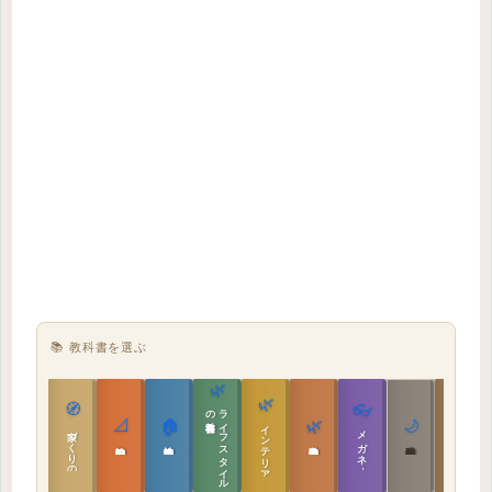
📚 教科書を選ぶ
🌿
🌿
🏯
🧭
👓
教科書
ラ
イ
フ
ス
タ
イ
ル
の
📐
🏠
🌿
🌙
インテリア設計
日本の住まいと作法
家づくりの教科書
メガネ｜転職
実施設計の教科書
性能設計の教科書
敷地設計の教科書
建築思想の教科書