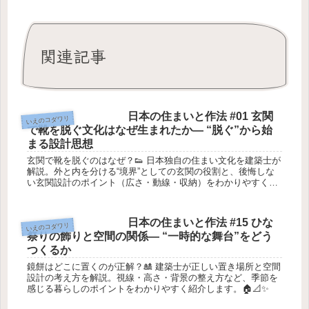
関連記事
日本の住まいと作法 #01 玄関
いえのコダワリ
で靴を脱ぐ文化はなぜ生まれたか― “脱ぐ”から始
まる設計思想
玄関で靴を脱ぐのはなぜ？👟 日本独自の住まい文化を建築士が
解説。外と内を分ける“境界”としての玄関の役割と、後悔しな
い玄関設計のポイント（広さ・動線・収納）をわかりやすく紹
介します。🏠📐✨
日本の住まいと作法 #15 ひな
いえのコダワリ
祭りの飾りと空間の関係― “一時的な舞台”をどう
つくるか
鏡餅はどこに置くのが正解？🎎 建築士が正しい置き場所と空間
設計の考え方を解説。視線・高さ・背景の整え方など、季節を
感じる暮らしのポイントをわかりやすく紹介します。🏠📐✨