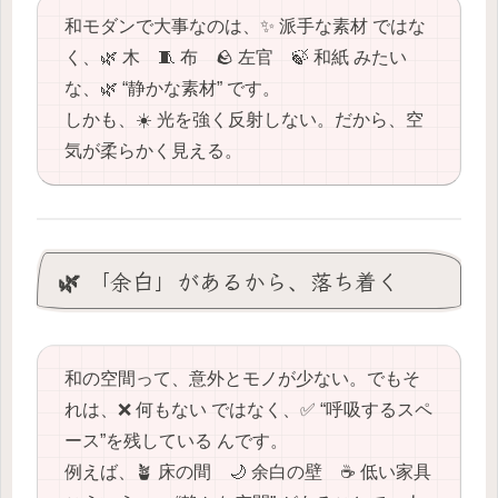
和モダンで大事なのは、✨ 派手な素材 ではな
く、🌿 木 🧵 布 🪨 左官 🍃 和紙 みたい
な、🌿 “静かな素材” です。
しかも、☀️ 光を強く反射しない。だから、空
気が柔らかく見える。
🌿 「余白」があるから、落ち着く
和の空間って、意外とモノが少ない。でもそ
れは、❌ 何もない ではなく、✅ “呼吸するスペ
ース”を残している んです。
例えば、🪴 床の間 🌙 余白の壁 ☕️ 低い家具