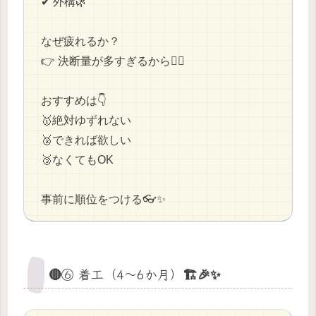
✔ 外構🌿
なぜ疲れるか？
👉 決断量が多すぎるから😵‍💫
おすすめは👇
🥇絶対ゆずれない
🥈できれば欲しい
🥉なくてもOK
事前に順位をつける👓✨
🔴⑥ 着工（4〜6か月）🏗️🎉✨