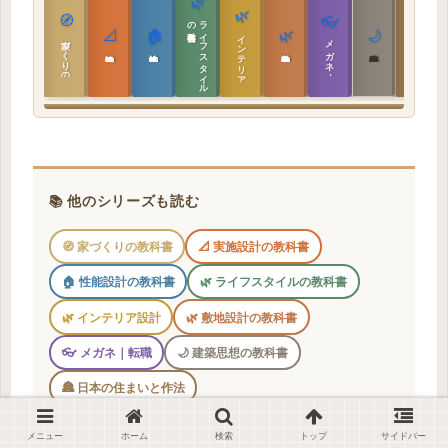
🌿
🌿
🏯
🧭
👓
教科書
ラ
イ
フ
ス
タ
イ
ル
の
📐
🏠
🌿
🌙
インテリア設計
日本の住まいと作法
家づくりの教科書
メガネ｜転職
実施設計の教科書
性能設計の教科書
敷地設計の教科書
建築思想の教科書
📚 他のシリーズも読む
🧭 家づくりの教科書
📐 実施設計の教科書
🏠 性能設計の教科書
🌿 ライフスタイルの教科書
🌿 インテリア設計
🌿 敷地設計の教科書
👓 メガネ｜転職
🌙 建築思想の教科書
🏯 日本の住まいと作法
教科書ライブラリを開く →
メニュー
ホーム
検索
トップ
サイドバー