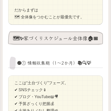
だからまずは
🗺️ 全体像をつかむことが最優先です。
🗺️✨家づくりスケジュール全体像🏠📅
🟢① 情報収集期（1〜2か月）📚🔍💡
ここは“土台づくり”フェーズ。
✔ SNSチェック📱
✔ ブログ・YouTube📖🎥
✔ 予算ざっくり把握💰
✔ 土地あり／なし整理🌱