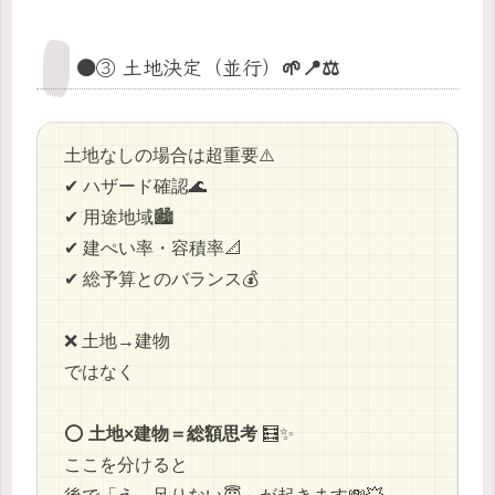
🟠③ 土地決定（並行）🌱📍⚖️
土地なしの場合は超重要⚠️
✔ ハザード確認🌊
✔ 用途地域🏙️
✔ 建ぺい率・容積率📐
✔ 総予算とのバランス💰
❌ 土地→建物
ではなく
⭕
土地×建物＝総額思考
🧮✨
ここを分けると