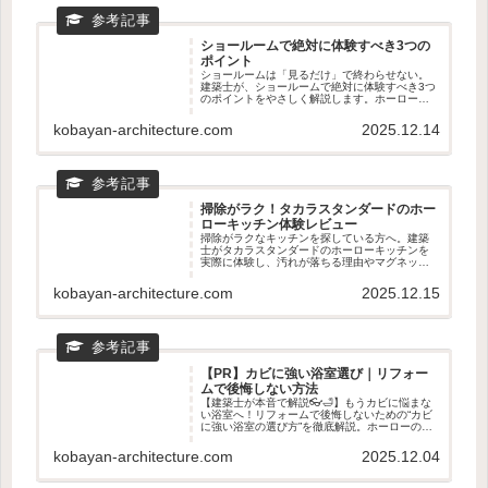
ショールームで絶対に体験すべき3つの
ポイント
ショールームは「見るだけ」で終わらせない。
建築士が、ショールームで絶対に体験すべき3つ
のポイントをやさしく解説します。ホーローの
質感、動線のリアル、マグネット収納の使い心
地まで。新築・リフォームどちらにも役立つ、
kobayan-architecture.com
2025.12.14
後悔しない見学のコツがわかる記事です。
掃除がラク！タカラスタンダードのホー
ローキッチン体験レビュー
掃除がラクなキッチンを探している方へ。建築
士がタカラスタンダードのホーローキッチンを
実際に体験し、汚れが落ちる理由やマグネット
収納の使い心地を正直レビュー。リフォームと
の相性やショールームで見るべきポイントもわ
kobayan-architecture.com
2025.12.15
かる、後悔しないキッチン選びの記事です。
【PR】カビに強い浴室選び｜リフォー
ムで後悔しない方法
【建築士が本音で解説👓🛁】もうカビに悩まな
い浴室へ！リフォームで後悔しないための“カビ
に強い浴室の選び方”を徹底解説。ホーローの汚
れ落ち・乾きやすさ・マグネット収納など、タ
カラスタンダードが選ばれる理由を専門目線で
kobayan-architecture.com
2025.12.04
紹介。ショールームで確認すべきポイントもわ
かる！