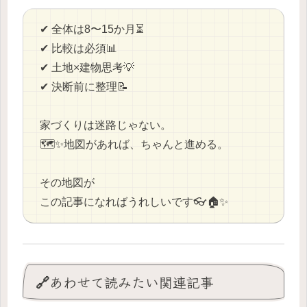
✔ 全体は8〜15か月⏳
✔ 比較は必須📊
✔ 土地×建物思考💡
✔ 決断前に整理📝
家づくりは迷路じゃない。
🗺️✨地図があれば、ちゃんと進める。
その地図が
この記事になればうれしいです👓🏠✨
🔗あわせて読みたい関連記事