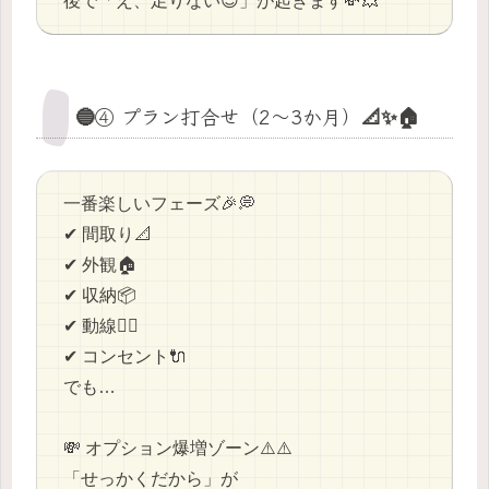
後で「え、足りない😇」が起きます💸💥
🔵④ プラン打合せ（2〜3か月）📐✨🏠
一番楽しいフェーズ🎉💭
✔ 間取り📐
✔ 外観🏠
✔ 収納📦
✔ 動線🚶‍♂️
✔ コンセント🔌
でも…
💸 オプション爆増ゾーン⚠️⚠️
「せっかくだから」が