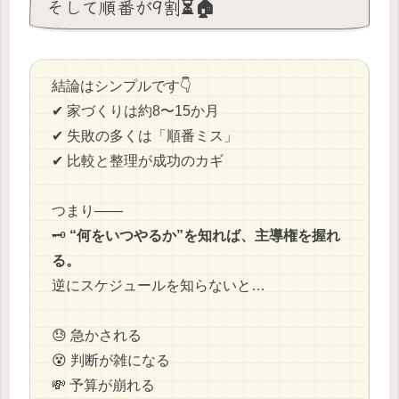
そして順番が9割⏳🏠
結論はシンプルです👇
✔ 家づくりは約8〜15か月
✔ 失敗の多くは「順番ミス」
✔ 比較と整理が成功のカギ
つまり——
🗝️
“何をいつやるか”を知れば、主導権を握れ
る。
逆にスケジュールを知らないと…
😓 急かされる
😵 判断が雑になる
💸 予算が崩れる