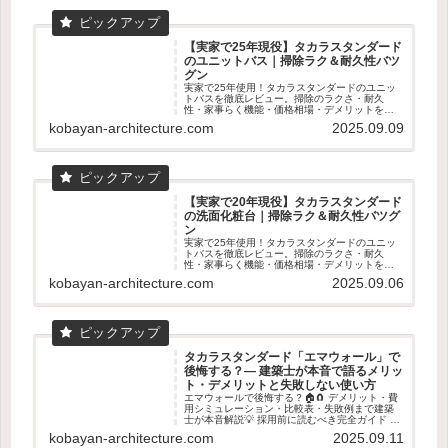
【実家で25年現役】タカラスタンダード
のユニットバス｜掃除ラク＆耐久性バツ
グン
実家で25年使用！タカラスタンダードのユニッ
トバスを徹底レビュー。掃除のラクさ・耐久
性・家事らく機能・価格相場・デメリットを数
字入りで解説。ショールーム体感の魅力も！
kobayan-architecture.com
2025.09.09
【実家で20年現役】タカラスタンダード
の洗面化粧台｜掃除ラク＆耐久性バツグ
ン
実家で25年使用！タカラスタンダードのユニッ
トバスを徹底レビュー。掃除のラクさ・耐久
性・家事らく機能・価格相場・デメリットを数
字入りで解説。ショールーム体感の魅力も！
kobayan-architecture.com
2025.09.06
タカラスタンダード「エマウォール」で
後悔する？― 建築士が本音で語るメリッ
ト・デメリットと失敗しない使い方
エマウォールで後悔する？🏠🧲 デメリット・費
用シミュレーション・比較表・失敗例まで建築
士が本音解説💡 採用前に読むべき完全ガイド 👓
✨
kobayan-architecture.com
2025.09.11