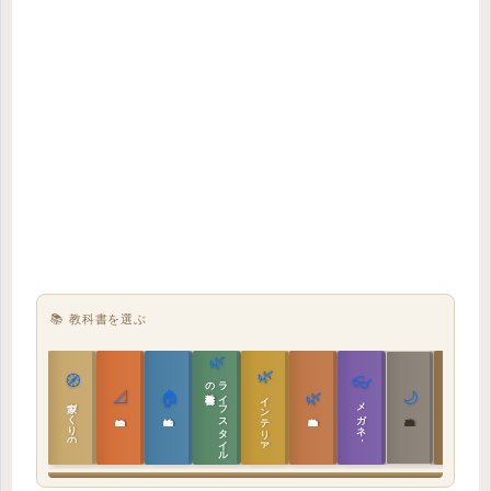
📚 教科書を選ぶ
🌿
🌿
🏯
🧭
👓
教科書
ラ
イ
フ
ス
タ
イ
ル
の
📐
🏠
🌿
🌙
インテリア設計
日本の住まいと作法
家づくりの教科書
メガネ｜転職
実施設計の教科書
性能設計の教科書
敷地設計の教科書
建築思想の教科書