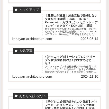
【建築士が厳選】施主支給で後悔しない
タオル掛け50選｜LIXIL・TOTO・
Panasonic・カワジュン・セラトレーデ
ィング・カクダイ・KOHLER・通販
施主支給でタオル掛けを選ぶ際に後悔しないた
めのポイントを建築士が解説。LIXIL・TOTO・
カワジュン・輸入品まで50選をまとめました。
失敗しない素材・取付位置の基準も紹介。
kobayan-architecture.com
2025.08.14
パナソニックVSミーレ：フロントオー
プン食洗機徹底比較！おすすめはどっ
ち？
フロントオープン食洗機を検討中の方必見！パ
ナソニックとミーレを中心に、おすすめ機種の
特徴や選び方のポイントを徹底比較。実際のユ
ーザー体験も交えて、あなたに最適な食洗機選
kobayan-architecture.com
2024.11.10
びをサポートします。容量、乾燥機能、使いや
すさなど、知っておくべき情報が満載です。
【子どもの成長記録を丸ごと保存】バッ
ファローのリンクステーションで動画・
写真・音楽を家族みんなで楽しむ方法