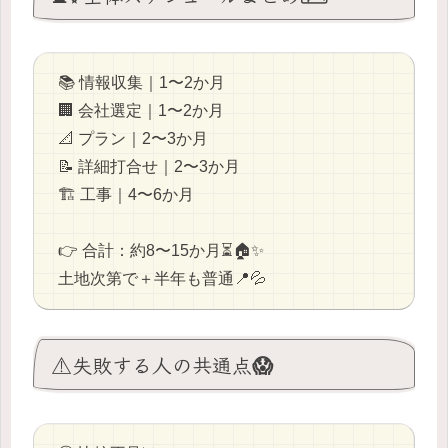
📚 情報収集｜1〜2か月
🏢 会社選定｜1〜2か月
📐 プラン｜2〜3か月
📝 詳細打合せ｜2〜3か月
🏗️ 工事｜4〜6か月
👉 合計：約8〜15か月⏳🏠✨
土地次第で＋半年も普通📍💦
⚠️失敗する人の共通点😱