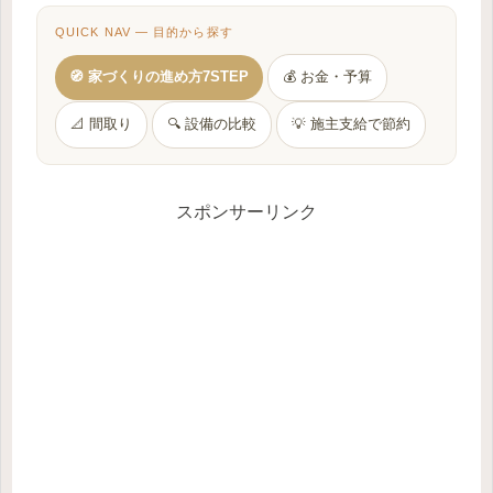
QUICK NAV — 目的から探す
🧭 家づくりの進め方7STEP
💰 お金・予算
📐 間取り
🔍 設備の比較
💡 施主支給で節約
スポンサーリンク