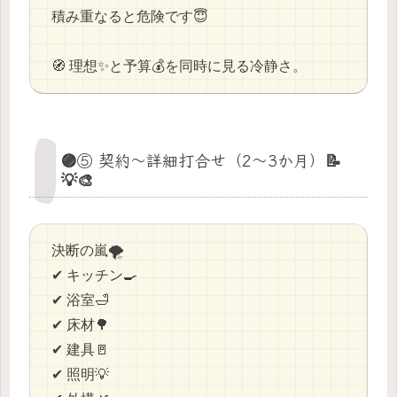
積み重なると危険です😇
🧭 理想✨と予算💰を同時に見る冷静さ。
🟣⑤ 契約〜詳細打合せ（2〜3か月）📝
💡🎨
決断の嵐🌪️
✔ キッチン🍳
✔ 浴室🛁
✔ 床材🌳
✔ 建具🚪
✔ 照明💡