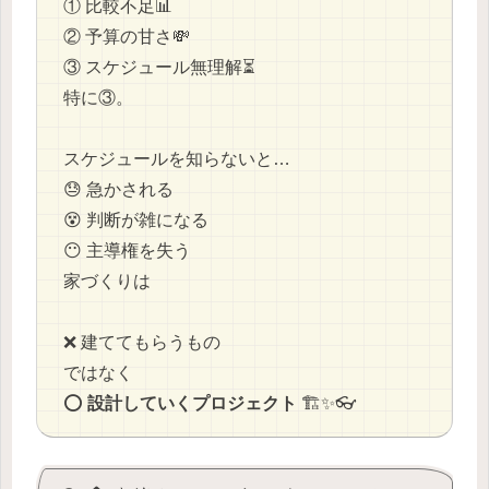
① 比較不足📊
② 予算の甘さ💸
③ スケジュール無理解⏳
特に③。
スケジュールを知らないと…
😓 急かされる
😵 判断が雑になる
😶 主導権を失う
家づくりは
❌ 建ててもらうもの
ではなく
⭕
設計していくプロジェクト
🏗️✨👓