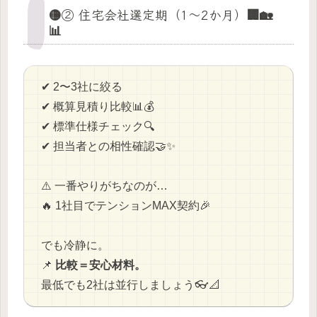
🟡② 住宅会社選定期（1〜2か月）🏢🏡
📊
✔ 2〜3社に絞る
✔ 概算見積り比較📊💰
✔ 標準仕様チェック🔍
✔ 担当者との相性確認🤝✨
⚠️ 一番やりがちなのが…
🔥 1社目でテンションMAX契約🎉
でも冷静に。
📌
比較＝安心材料。
最低でも2社は並行しましょう👓📐