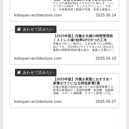
子どもの成長記録をスマホだけに頼らず、バッ
ファローのNAS「リンクステーション」で安
心・大容量保存！動画や写真、音楽を家族みん
なで楽しむための使い方やメリット・デメリッ
kobayan-architecture.com
2025.05.14
トをわかりやすく解説します。
【2025年版】共働き夫婦の時間管理術
｜ストレス減×効率UPの5つの工夫
共働きで忙しい毎日も、工夫次第で心と時間に
ゆとりを。2025年のライフスタイルに合わせた
最新の時間管理術5選を紹介。家庭と仕事のバラ
ンスを整えたい夫婦におすすめの実践アイデア
を解説します。
kobayan-architecture.com
2025.05.10
【2025年版】共働き家庭におすすめ！
家事がラクになる時短家電5選
共働き家庭の負担を減らすための最新家事ラク
家電を厳選紹介！洗濯乾燥機・食洗機・自動調
理鍋・ロボット掃除機・スマート家電ハブな
ど、時短・効率化に役立つアイテム5選を徹底解
説。
kobayan-architecture.com
2025.05.07