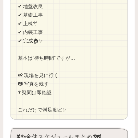
✔ 地盤改良
✔ 基礎工事
✔ 上棟🎊
✔ 内装工事
✔ 完成🏠✨
基本は“待ち時間”ですが…
📸 現場を見に行く
📷 写真を残す
❓ 疑問は即確認
これだけで満足度📈✨
⏳✨全体スケジュールまとめ🗺️