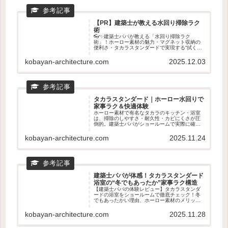
【PR】建築士が教える水回り掃除ラク
術
👓✨建築士パパが教える「水回り掃除ラク
術」！ホーロー素材の魅力・マグネット収納の
便利さ・タカラスタンダードで実現する“拭くだ
けでキレイ”生活を徹底解説。キッチン・浴室・
洗面が驚くほどラクになる理由を紹介します💖
kobayan-architecture.com
2025.12.03
🧼
タカラスタンダード｜ホーロー水回りで
家事ラク＆快適体験
ホーロー素材で有名なタカラのキッチン・浴室
は、掃除のしやすさ・耐久性・カビにくさが圧
倒的。建築士パパがショールームで実際に確認
すべきポイントや、ホーロー水回りの魅力をわ
かりやすく紹介。新築・リフォームの前に読ん
kobayan-architecture.com
2025.11.24
でおきたい家事ラクの知恵🧽✨
建築士パパが体感！タカラスタンダード
浴室の“冬でもあったか”家事ラク構造
【建築士パパの体験レビュー】タカラスタンダ
ードの浴室をショールームで徹底チェック！冬
でもあったかい理由、ホーロー素材のメリッ
ト、家事ラクのマグネット収納まで建築士目線
で詳しく解説。寒いお風呂を快適にしたい人必
kobayan-architecture.com
2025.11.28
見のPR記事です。