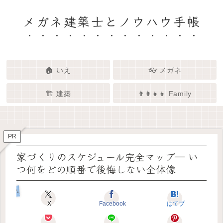
メガネ建築士とノウハウ手帳
🏠 いえ
👓 メガネ
🏗️ 建築
👨‍👩‍👧‍👦 Family
🏗️✨ 建築 × エンタメで、暮らし
🏠✨ 建築士と考える「いい家」
👓✨ メガネの奥にある「わたし
👨‍👩‍👧🌿 Family – 暮らしを育て
ってなんだろう？
をもっと面白く
る、わたしたちの時間
らしさ」を語る場所
PR
家づくりのスケジュール完全マップ― い
つ何をどの順番で後悔しない全体像
いえのキホン
X
Facebook
はてブ