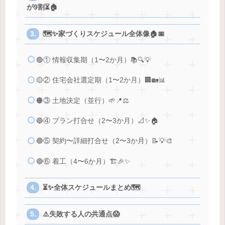
が9割⏳🏠
🗺️✨家づくりスケジュール全体像🏠📅
🟢① 情報収集期（1〜2か月）📚🔍💡
🟡② 住宅会社選定期（1〜2か月）🏢🏡📊
🟠③ 土地決定（並行）🌱📍⚖️
🔵④ プラン打合せ（2〜3か月）📐✨🏠
🟣⑤ 契約〜詳細打合せ（2〜3か月）📝💡🎨
🔴⑥ 着工（4〜6か月）🏗️🎉✨
⏳✨全体スケジュールまとめ🗺️
⚠️失敗する人の共通点😱