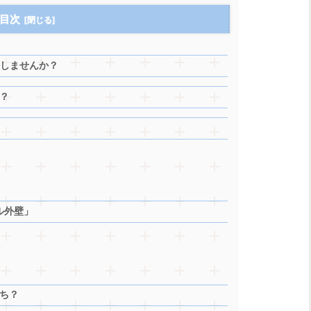
目次
悔しませんか？
？
ル外壁」
ち？