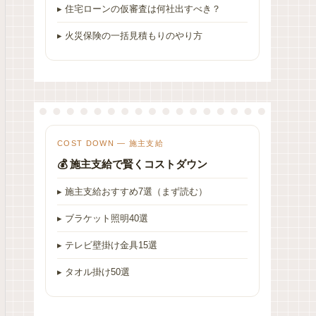
▸ 住宅ローンの仮審査は何社出すべき？
▸ 火災保険の一括見積もりのやり方
COST DOWN — 施主支給
💰 施主支給で賢くコストダウン
▸ 施主支給おすすめ7選（まず読む）
▸ ブラケット照明40選
▸ テレビ壁掛け金具15選
▸ タオル掛け50選