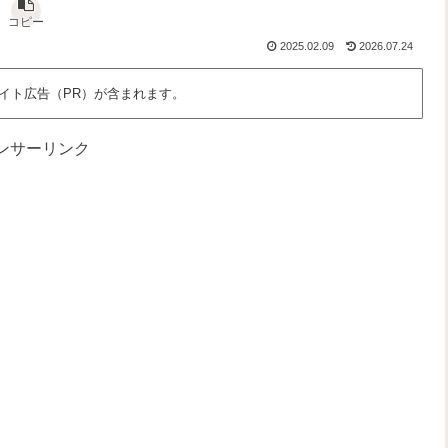
な
さ
っ
、
ん
」
と
わ
コピー
だ
を
面
た
2025.02.09
2026.07.24
ろ
語
白
し
う
る
く
た
？
場
ち
イト広告（PR）が含まれます。
所
の
時
間
ンサーリンク