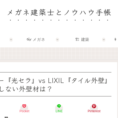
メガネ建築士とノウハウ手帳
👓 メガネ
🏗️ 建築
👨
🏠
👓
🏗️
👨‍👩‍👧
✨
✨
✨
🌿
建
メ
建
F
築
ガ
築
a
士
ネ
×
m
と
の
エ
i
考
奥
ン
l
え
に
タ
y
光セラ』vs LIXIL『タイル外壁』
る
あ
メ
–
「
る
で
暮
しない外壁材は？
い
「
、
ら
い
わ
暮
し
家
た
ら
を
」
し
し
育
っ
ら
を
て
Pocket
LINE
Pinterest
て
し
も
る