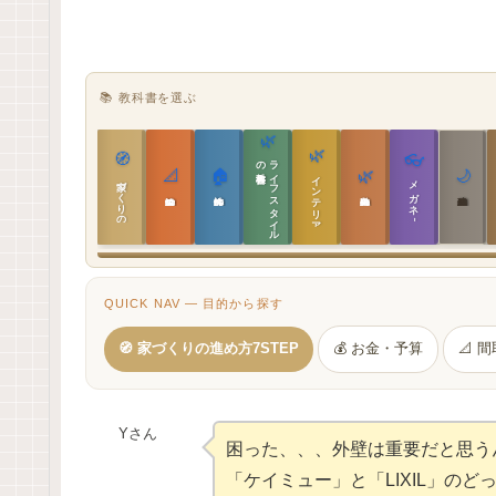
📚 教科書を選ぶ
🌿
🌿
🧭
👓
教科書
ラ
イ
フ
ス
タ
イ
ル
の
📐
🏠
🌿
🌙
インテリア設計
家づくりの教科書
メガネ｜転職
実施設計の教科書
性能設計の教科書
敷地設計の教科書
建築思想の教科書
QUICK NAV — 目的から探す
🧭 家づくりの進め方7STEP
💰 お金・予算
📐 
Yさん
困った、、、外壁は重要だと思う
「ケイミュー」と「LIXIL」のど