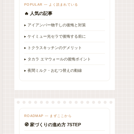
POPULAR — よく読まれている
🔥 人気の記事
▸ アイアンバー物干しの後悔と対策
▸ ケイミュー光セラで後悔する前に
▸ トクラスキッチンのデメリット
▸ タカラ エマウォールの後悔ポイント
▸ 夜間ミルク・おむつ替えの動線
ROADMAP — まずここから
🧭 家づくりの進め方 7STEP