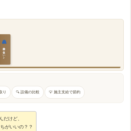
🏯
日本の住まいと作法
間取り
🔍 設備の比較
💡 施主支給で節約
んだけど、
っちがいいの？？