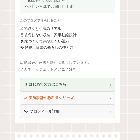
やさしい言葉でお届けします。
このブログで得られること
📐
間取りと寸法のリアル
📦
後悔しない収納・家事動線設計
🏠
家づくりで失敗しない視点
👓
建築士目線の暮らしの整え方
広島出身。家族と静かに暮らしています。
メガネ／ガジェット／アニメ好き。
›
🔰 はじめての方はこちら
›
📐 実施設計の教科書シリーズ
›
👓 プロフィール詳細