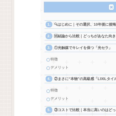
🔍はじめに｜その選択、10年後に後
🆚結論から比較｜どっちがあなた向き
①光触媒でキレイを保つ「光セラ」
特徴
デメリット
②まさに“本物”の高級感「LIXILタイ
特徴
デメリット
③コストで比較｜本当に高いのはどっ