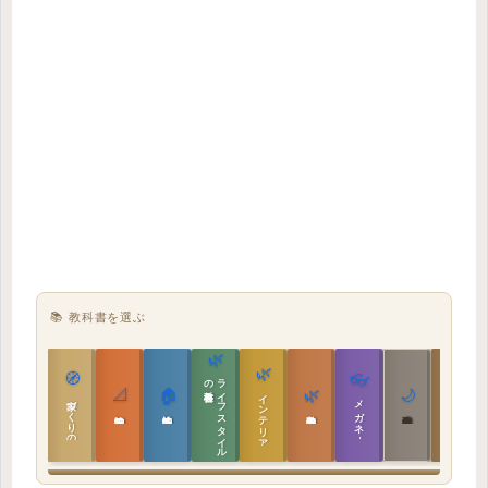
📚 教科書を選ぶ
🌿
🌿
🏯
🧭
👓
教科書
ラ
イ
フ
ス
タ
イ
ル
の
📐
🏠
🌿
🌙
インテリア設計
日本の住まいと作法
家づくりの教科書
メガネ｜転職
実施設計の教科書
性能設計の教科書
敷地設計の教科書
建築思想の教科書