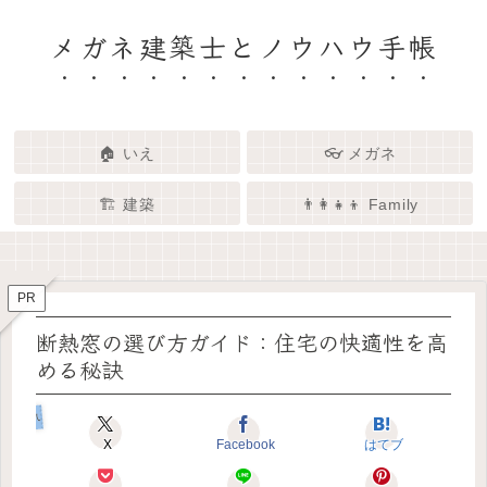
メガネ建築士とノウハウ手帳
🏠 いえ
👓 メガネ
🏗️ 建築
👨‍👩‍👧‍👦 Family
🏗️✨ 建築 × エンタメで、暮らし
🏠✨ 建築士と考える「いい家」
👓✨ メガネの奥にある「わたし
👨‍👩‍👧🌿 Family – 暮らしを育て
ってなんだろう？
をもっと面白く
る、わたしたちの時間
らしさ」を語る場所
PR
断熱窓の選び方ガイド：住宅の快適性を高
める秘訣
いえのキホン
X
Facebook
はてブ