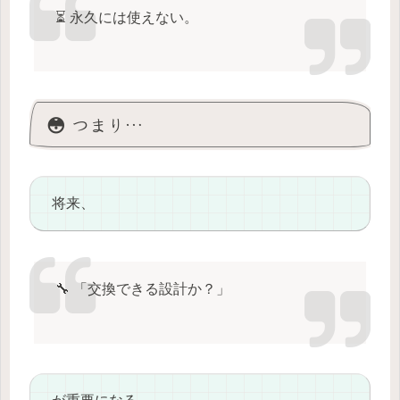
⏳ 永久には使えない。
😳 つまり…
将来、
🔧 「交換できる設計か？」