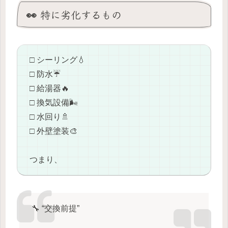
👀 特に劣化するもの
□ シーリング💧
□ 防水☔️
□ 給湯器🔥
□ 換気設備🌬️
□ 水回り🚿
□ 外壁塗装🎨
つまり、
🔧 “交換前提”