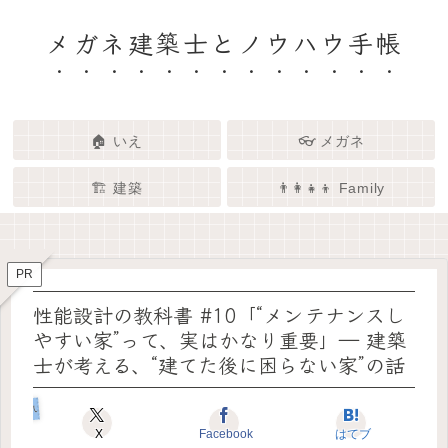
メガネ建築士とノウハウ手帳
🏠 いえ
👓 メガネ
🏗️ 建築
👨‍👩‍👧‍👦 Family
🏗️✨ 建築 × エンタメで、暮らし
🏠✨ 建築士と考える「いい家」
👓✨ メガネの奥にある「わたし
👨‍👩‍👧🌿 Family – 暮らしを育て
ってなんだろう？
をもっと面白く
る、わたしたちの時間
らしさ」を語る場所
PR
性能設計の教科書 #10「“メンテナンスし
やすい家”って、実はかなり重要」― 建築
士が考える、“建てた後に困らない家”の話
いえのキホン
X
Facebook
はてブ