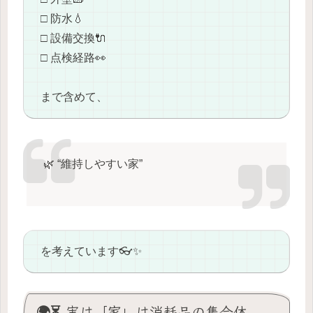
□ 防水💧
□ 設備交換🔌
□ 点検経路👀
まで含めて、
🌿 “維持しやすい家”
を考えています👓✨
🌍⏳ 実は「家」は消耗品の集合体