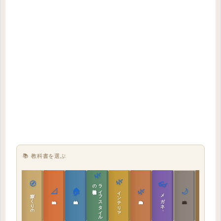
📚 教科書を選ぶ
🌿
🌿
🏯
🧭
👓
教科書
ラ
イ
フ
ス
タ
イ
ル
の
📐
🏠
🌿
🌙
インテリア設計
日本の住まいと作法
家づくりの教科書
メガネ｜転職
実施設計の教科書
性能設計の教科書
敷地設計の教科書
建築思想の教科書