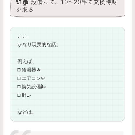
🔌🏠 設備って、10〜20年で交換時期
が来る
ここ、
かなり現実的な話。
例えば、
□ 給湯器🔥
□ エアコン❄️
□ 換気設備🌬️
□ IH🍳
などは、