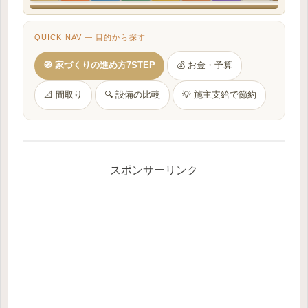
QUICK NAV — 目的から探す
🧭 家づくりの進め方7STEP
💰 お金・予算
📐 間取り
🔍 設備の比較
💡 施主支給で節約
スポンサーリンク