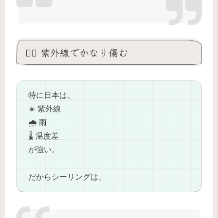
😵‍💫 紫外線でかなり傷む
特に日本は、
☀️ 紫外線
🌧️ 雨
🌡️ 温度差
が強い。
だからシーリングは、