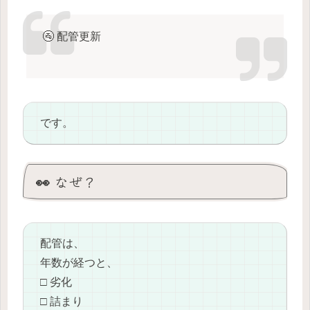
🚰 配管更新
です。
👀 なぜ？
配管は、
年数が経つと、
□ 劣化
□ 詰まり