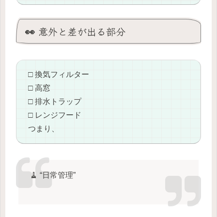
👀 意外と差が出る部分
□ 換気フィルター
□ 高窓
□ 排水トラップ
□ レンジフード
つまり、
🧹 “日常管理”