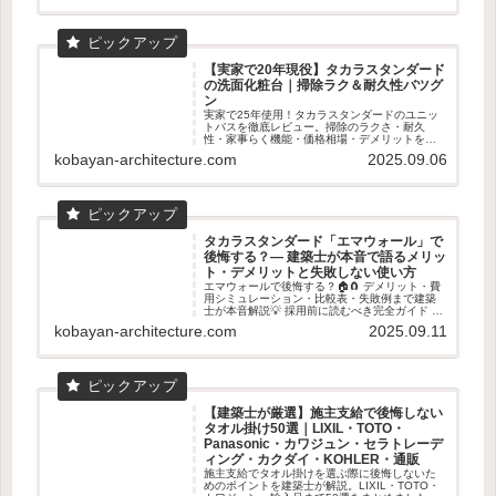
【実家で20年現役】タカラスタンダード
の洗面化粧台｜掃除ラク＆耐久性バツグ
ン
実家で25年使用！タカラスタンダードのユニッ
トバスを徹底レビュー。掃除のラクさ・耐久
性・家事らく機能・価格相場・デメリットを数
字入りで解説。ショールーム体感の魅力も！
kobayan-architecture.com
2025.09.06
タカラスタンダード「エマウォール」で
後悔する？― 建築士が本音で語るメリッ
ト・デメリットと失敗しない使い方
エマウォールで後悔する？🏠🧲 デメリット・費
用シミュレーション・比較表・失敗例まで建築
士が本音解説💡 採用前に読むべき完全ガイド 👓
✨
kobayan-architecture.com
2025.09.11
【建築士が厳選】施主支給で後悔しない
タオル掛け50選｜LIXIL・TOTO・
Panasonic・カワジュン・セラトレーデ
ィング・カクダイ・KOHLER・通販
施主支給でタオル掛けを選ぶ際に後悔しないた
めのポイントを建築士が解説。LIXIL・TOTO・