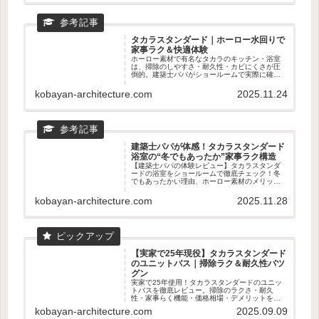
タカラスタンダード｜ホーロー水回りで
家事ラク＆快適体験
ホーロー素材で有名なタカラのキッチン・浴室
は、掃除のしやすさ・耐久性・カビにくさが圧
倒的。建築士パパがショールームで実際に確認
すべきポイントや、ホーロー水回りの魅力をわ
かりやすく紹介。新築・リフォームの前に読ん
kobayan-architecture.com
2025.11.24
でおきたい家事ラクの知恵🧽✨
建築士パパが体感！タカラスタンダード
浴室の“冬でもあったか”家事ラク構造
【建築士パパの体験レビュー】タカラスタンダ
ードの浴室をショールームで徹底チェック！冬
でもあったかい理由、ホーロー素材のメリッ
ト、家事ラクのマグネット収納まで建築士目線
で詳しく解説。寒いお風呂を快適にしたい人必
kobayan-architecture.com
2025.11.28
見のPR記事です。
【実家で25年現役】タカラスタンダード
のユニットバス｜掃除ラク＆耐久性バツ
グン
実家で25年使用！タカラスタンダードのユニッ
トバスを徹底レビュー。掃除のラクさ・耐久
性・家事らく機能・価格相場・デメリットを数
字入りで解説。ショールーム体感の魅力も！
kobayan-architecture.com
2025.09.09