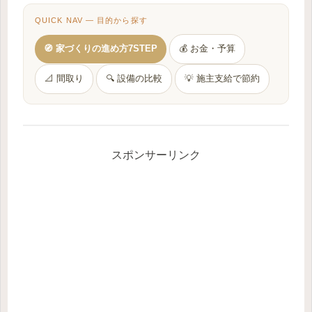
QUICK NAV — 目的から探す
🧭 家づくりの進め方7STEP
💰 お金・予算
📐 間取り
🔍 設備の比較
💡 施主支給で節約
スポンサーリンク