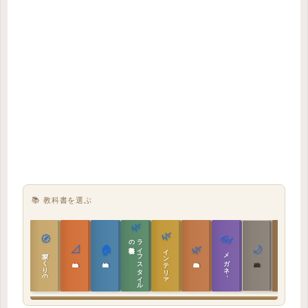
📚 教科書を選ぶ
🌿
🌿
🏯
🧭
👓
教科書
ラ
イ
フ
ス
タ
イ
ル
の
📐
🏠
🌿
🌙
インテリア設計
日本の住まいと作法
家づくりの教科書
メガネ｜転職
実施設計の教科書
性能設計の教科書
敷地設計の教科書
建築思想の教科書