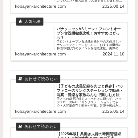
カワジュン・輸入品まで50選をまとめました。
失敗しない素材・取付位置の基準も紹介。
kobayan-architecture.com
2025.08.14
パナソニックVSミーレ：フロントオー
プン食洗機徹底比較！おすすめはどっ
ち？
フロントオープン食洗機を検討中の方必見！パ
ナソニックとミーレを中心に、おすすめ機種の
特徴や選び方のポイントを徹底比較。実際のユ
ーザー体験も交えて、あなたに最適な食洗機選
kobayan-architecture.com
2024.11.10
びをサポートします。容量、乾燥機能、使いや
すさなど、知っておくべき情報が満載です。
【子どもの成長記録を丸ごと保存】バッ
ファローのリンクステーションで動画・
写真・音楽を家族みんなで楽しむ方法
子どもの成長記録をスマホだけに頼らず、バッ
ファローのNAS「リンクステーション」で安
心・大容量保存！動画や写真、音楽を家族みん
なで楽しむための使い方やメリット・デメリッ
kobayan-architecture.com
2025.05.14
トをわかりやすく解説します。
【2025年版】共働き夫婦の時間管理術