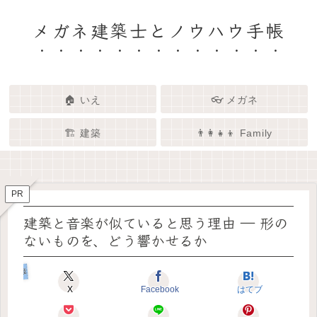
メガネ建築士とノウハウ手帳
🏠 いえ
👓 メガネ
🏗️ 建築
👨‍👩‍👧‍👦 Family
🏗️✨ 建築 × エンタメで、暮らし
🏠✨ 建築士と考える「いい家」
👓✨ メガネの奥にある「わたし
👨‍👩‍👧🌿 Family – 暮らしを育て
ってなんだろう？
をもっと面白く
る、わたしたちの時間
らしさ」を語る場所
PR
建築と音楽が似ていると思う理由 ― 形の
ないものを、どう響かせるか
建築とアニメ
X
Facebook
はてブ