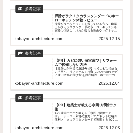
掃除がラク！タカラスタンダードのホー
ローキッチン体験レビュー
掃除がラクなキッチンを探している方へ。建築
士がタカラスタンダードのホーローキッチンを
実際に体験し、汚れが落ちる理由やマグネット
収納の使い心地を正直レビュー。リフォームと
の相性やショールームで見るべきポイントもわ
kobayan-architecture.com
2025.12.15
かる、後悔しないキッチン選びの記事です。
【PR】カビに強い浴室選び｜リフォー
ムで後悔しない方法
【建築士が本音で解説👓🛁】もうカビに悩まな
い浴室へ！リフォームで後悔しないための“カビ
に強い浴室の選び方”を徹底解説。ホーローの汚
れ落ち・乾きやすさ・マグネット収納など、タ
カラスタンダードが選ばれる理由を専門目線で
kobayan-architecture.com
2025.12.04
紹介。ショールームで確認すべきポイントもわ
かる！
【PR】建築士が教える水回り掃除ラク
術
👓✨建築士パパが教える「水回り掃除ラク
術」！ホーロー素材の魅力・マグネット収納の
便利さ・タカラスタンダードで実現する“拭くだ
けでキレイ”生活を徹底解説。キッチン・浴室・
洗面が驚くほどラクになる理由を紹介します💖
kobayan-architecture.com
2025.12.03
🧼