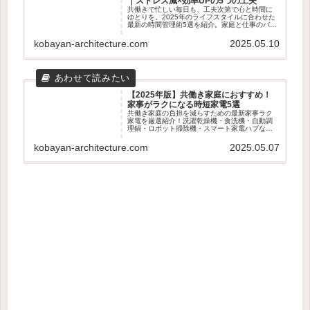
｜ストレス減×効率UPの5つの工夫
共働きで忙しい毎日も、工夫次第で心と時間に
ゆとりを。2025年のライフスタイルに合わせた
最新の時間管理術5選を紹介。家庭と仕事のバラ
ンスを整えたい夫婦におすすめの実践アイデア
を解説します。
kobayan-architecture.com
2025.05.10
【2025年版】共働き家庭におすすめ！
家事がラクになる時短家電5選
共働き家庭の負担を減らすための最新家事ラク
家電を厳選紹介！洗濯乾燥機・食洗機・自動調
理鍋・ロボット掃除機・スマート家電ハブな
ど、時短・効率化に役立つアイテム5選を徹底解
説。
kobayan-architecture.com
2025.05.07