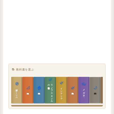
📚 教科書を選ぶ
🌿
🌿
🏯
🧭
👓
教科書
ラ
イ
フ
ス
タ
イ
ル
の
📐
🏠
🌿
🌙
インテリア設計
日本の住まいと作法
家づくりの教科書
メガネ｜転職
実施設計の教科書
性能設計の教科書
敷地設計の教科書
建築思想の教科書