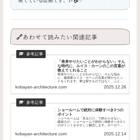
奏でている証拠です。🎶🏠✨
🔗あわせて読みたい関連記事
「将来やりたいことがわからない」そん
な時代に、ルイス・カーンのこの言葉が
教えてくれること
将来やりたいことがわからない…そんな悩み
に、建築家ルイス・カーンの言葉が静かなヒン
トをくれます。夢は探すものではなく、ふと反
応するもの。感じる力を取り戻すためのやさし
kobayan-architecture.com
2025.12.26
い思考エッセイ。
ショールームで絶対に体験すべき3つの
ポイント
ショールームは「見るだけ」で終わらせない。
建築士が、ショールームで絶対に体験すべき3つ
のポイントをやさしく解説します。ホーローの
質感、動線のリアル、マグネット収納の使い心
地まで。新築・リフォームどちらにも役立つ、
kobayan-architecture.com
2025.12.14
後悔しない見学のコツがわかる記事です。