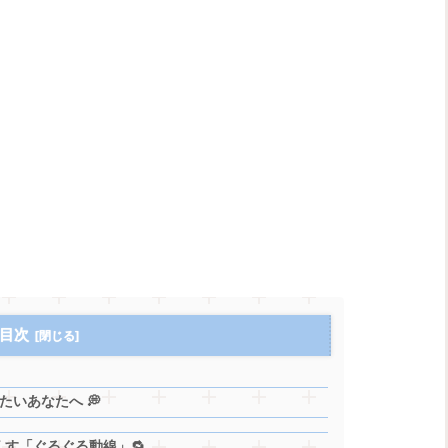
目次
いあなたへ 💭
す「ぐるぐる動線」🔁