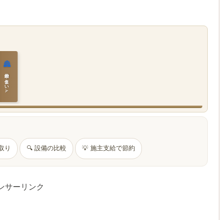
🏯
日本の住まいと作法
間取り
🔍 設備の比較
💡 施主支給で節約
ンサーリンク