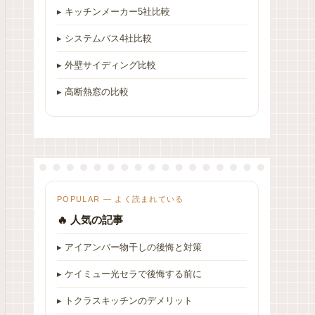
▸ キッチンメーカー5社比較
▸ システムバス4社比較
▸ 外壁サイディング比較
▸ 高断熱窓の比較
POPULAR — よく読まれている
🔥 人気の記事
▸ アイアンバー物干しの後悔と対策
▸ ケイミュー光セラで後悔する前に
▸ トクラスキッチンのデメリット