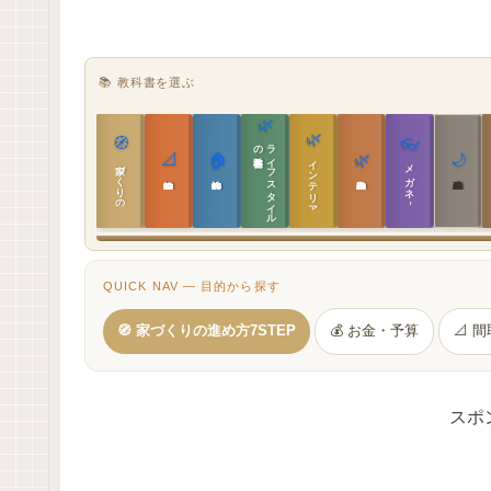
📚 教科書を選ぶ
🌿
🌿
🧭
👓
教科書
ラ
イ
フ
ス
タ
イ
ル
の
📐
🏠
🌿
🌙
インテリア設計
家づくりの教科書
メガネ｜転職
実施設計の教科書
性能設計の教科書
敷地設計の教科書
建築思想の教科書
QUICK NAV — 目的から探す
🧭 家づくりの進め方7STEP
💰 お金・予算
📐 
スポ