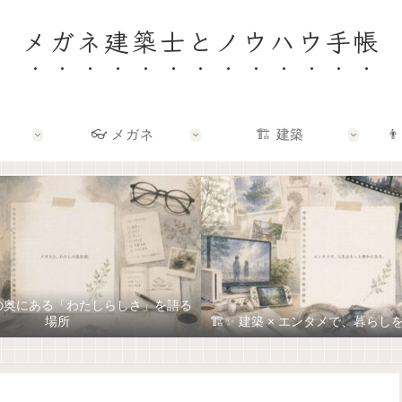
メガネ建築士とノウハウ手帳
👓 メガネ
🏗️ 建築
👨
ネの奥にある「わたしらしさ」を語る
場所
🏗️✨ 建築 × エンタメで、暮ら