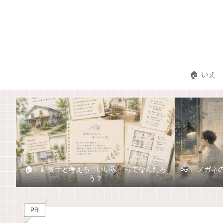
🏠 いえ
🏠✨ 建築士と考える「いい家」ってなんだろ
👓✨ メガ
う？
PR