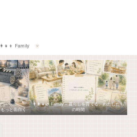
‍👩‍👧‍👦 Family
👨‍👩‍👧🌿 Family – 暮らしを育てる、わたしたち
しをもっと面白く
の時間