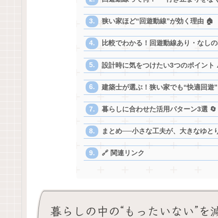
狭い家ほど“回遊動線”が効く理由 🏠
比較でわかる！回遊動線あり・なしの暮
設計時に気をつけたい3つのポイント ⚠
建築士が選ぶ！狭い家でも“快適回遊”
暮らしに合わせた活用パターン3選 🔄
まとめ──小さな工夫が、大きなゆとり
🔗 関連リンク
暮らしの中の“もったいない”を減