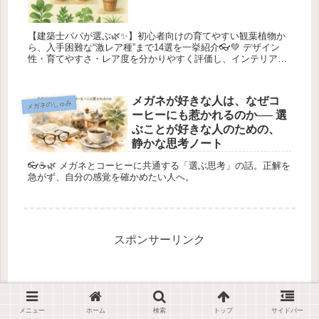
【建築士パパが選ぶ🌿✨】初心者向けの育てやすい観葉植物か
ら、入手困難な“激レア種”まで14選を一挙紹介👓💚 デザイン
性・育てやすさ・レア度を分かりやすく評価し、インテリア映
えする植物だけを厳選。おしゃれな部屋づくりの参考にどう
ぞ。
メガネが好きな人は、なぜコ
メガネのしゅみ
ーヒーにも惹かれるのか── 選
ぶことが好きな人のための、
静かな思考ノート
👓☕🌿 メガネとコーヒーに共通する「選ぶ思考」の話。正解を
急がず、自分の感覚を確かめたい人へ。
スポンサーリンク
メニュー
ホーム
検索
トップ
サイドバー