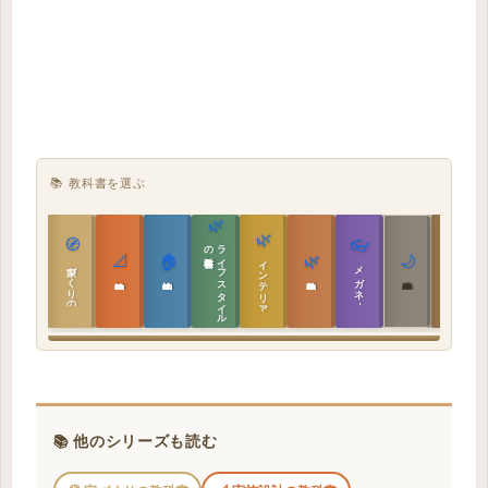
📚 教科書を選ぶ
🌿
🌿
🏯
🧭
👓
教科書
ラ
イ
フ
ス
タ
イ
ル
の
📐
🏠
🌿
🌙
インテリア設計
日本の住まいと作法
家づくりの教科書
メガネ｜転職
実施設計の教科書
性能設計の教科書
敷地設計の教科書
建築思想の教科書
📚 他のシリーズも読む