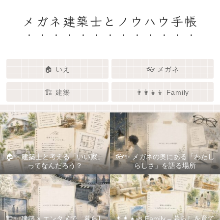
メガネ建築士とノウハウ手帳
🏠 いえ
👓 メガネ
🏗️ 建築
👨‍👩‍👧‍👦 Family
🏠✨ 建築士と考える「いい家」
👓✨ メガネの奥にある「わたし
ってなんだろう？
らしさ」を語る場所
🏗️✨ 建築 × エンタメで、暮らし
👨‍👩‍👧🌿 Family – 暮らしを育て