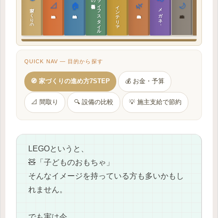
ラ
イ
フ
ス
タ
イ
ル
の
📐
🏠
🌿
🌙
インテリア設計
日本の住まいと作法
家づくりの教科書
メガネ｜転職
実施設計の教科書
性能設計の教科書
敷地設計の教科書
建築思想の教科書
QUICK NAV — 目的から探す
🧭 家づくりの進め方7STEP
💰 お金・予算
📐 間取り
🔍 設備の比較
💡 施主支給で節約
LEGOというと、
🧸「子どものおもちゃ」
そんなイメージを持っている方も多いかもし
れません。
でも実は今、