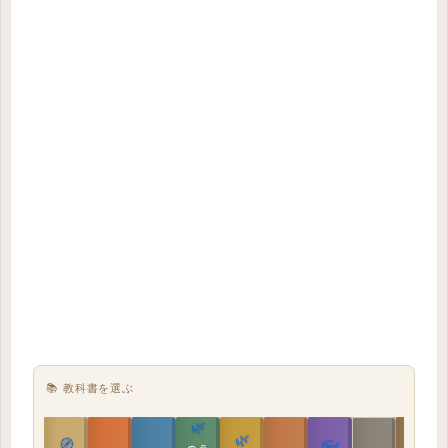
📚 教科書を選ぶ
🌿
🌿
🏯
🧭
👓
教科書