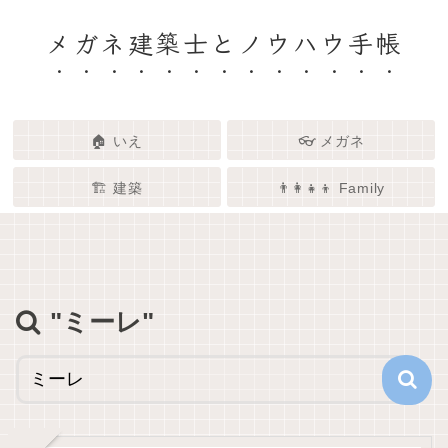
メガネ建築士とノウハウ手帳
🏠 いえ
👓 メガネ
🏗️ 建築
👨‍👩‍👧‍👦 Family
🏗️✨ 建築 × エンタメで、暮らし
🏠✨ 建築士と考える「いい家」
👓✨ メガネの奥にある「わたし
👨‍👩‍👧🌿 Family – 暮らしを育て
ってなんだろう？
をもっと面白く
る、わたしたちの時間
らしさ」を語る場所
"ミーレ"