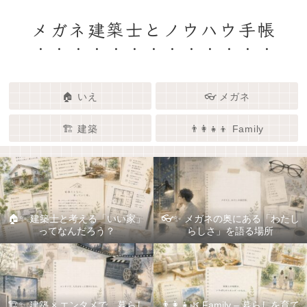
メガネ建築士とノウハウ手帳
🏠 いえ
👓 メガネ
🏗️ 建築
👨‍👩‍👧‍👦 Family
🏠✨ 建築士と考える「いい家」
👓✨ メガネの奥にある「わたし
ってなんだろう？
らしさ」を語る場所
🏗️✨ 建築 × エンタメで、暮らし
👨‍👩‍👧🌿 Family – 暮らしを育て