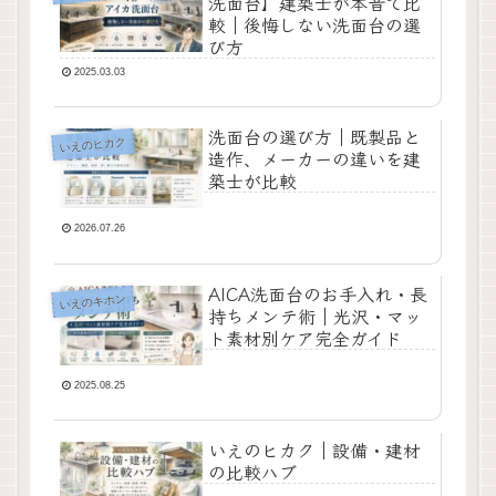
洗面台】建築士が本音で比
較｜後悔しない洗面台の選
び方
2025.03.03
洗面台の選び方｜既製品と
いえのヒカク
造作、メーカーの違いを建
築士が比較
2026.07.26
AICA洗面台のお手入れ・長
いえのキホン
持ちメンテ術｜光沢・マッ
ト素材別ケア完全ガイド
2025.08.25
いえのヒカク｜設備・建材
の比較ハブ