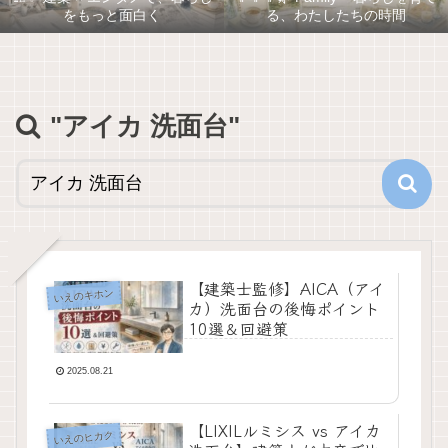
をもっと面白く
る、わたしたちの時間
"アイカ 洗面台"
【建築士監修】AICA（アイ
いえのキホン
カ）洗面台の後悔ポイント
10選＆回避策
2025.08.21
【LIXILルミシス vs アイカ
いえのヒカク